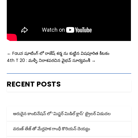
←
Fauzi షూటింగ్ లో రాజేష్ శర్మ ను కుట్టిన విషపూరిత కీటకం
4th T 20 : మళ్ళీ నిరాశపరచిన వైభవ్ సూర్యవంశీ
→
RECENT POSTS
అరుదైన కాంబినేషన్ లో ‘మిస్టర్ మిడిల్ క్లాస్’ ట్రైలర్ విడుదల
వరుణ్ తేజ్ తో మేర్లపాక గాంధీ కొరియన్ దెయ్యం