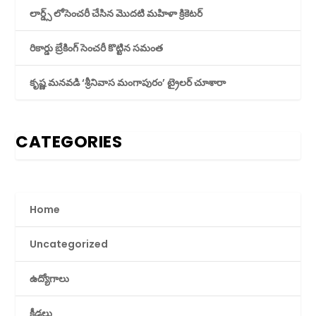
లార్డ్స్ లోసెంచరీ చేసిన మొదటి మహిళా క్రికెటర్
రికార్డు బ్రేకింగ్ సెంచరీ కొట్టిన సమంత
కృష్ణ మనవడి ‘శ్రీనివాస మంగాపురం’ ట్రైలర్ చూశారా
CATEGORIES
Home
Uncategorized
ఉద్యోగాలు
క్రీడలు