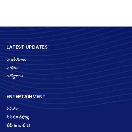
LATEST UPDATES
రాజకీయాలు
వార్తలు
ఉద్యోగాలు
ENTERTAINMENT
సినిమా
సినిమా రివ్యూ
టీవీ & ఓ టి టి