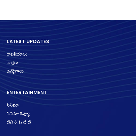
LATEST UPDATES
రాజకీయాలు
వార్తలు
ఉద్యోగాలు
ENTERTAINMENT
సినిమా
సినిమా రివ్యూ
టీవీ & ఓ టి టి