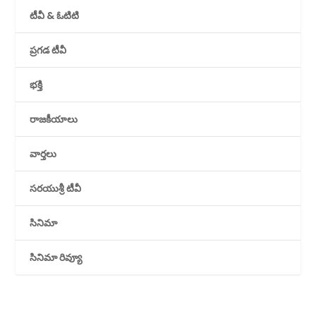
టీవీ & ఓటిటి
ప్రగడ టీవీ
భక్తి
రాజకీయాలు
వార్తలు
సరయుశ్రీ టీవీ
సినిమా
సినిమా రివ్యూ