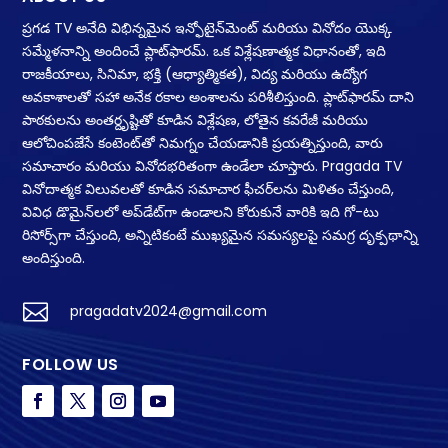
ప్రగడ TV అనేది విభిన్నమైన ఇన్ఫోటైన్‌మెంట్ మరియు వినోదం యొక్క
సమ్మేళనాన్ని అందించే ప్లాట్‌ఫారమ్. ఒక విశ్లేషణాత్మక విధానంతో, ఇది
రాజకీయాలు, సినిమా, భక్తి (ఆధ్యాత్మికత), విద్య మరియు ఉద్యోగ
అవకాశాలతో సహా అనేక రకాల అంశాలను పరిశీలిస్తుంది. ప్లాట్‌ఫారమ్ దాని
పాఠకులను అంతర్దృష్టితో కూడిన విశ్లేషణ, లోతైన కవరేజీ మరియు
ఆలోచింపజేసే కంటెంట్‌తో నిమగ్నం చేయడానికి ప్రయత్నిస్తుంది, వారు
సమాచారం మరియు వినోదభరితంగా ఉండేలా చూస్తారు. Pragada TV
వినోదాత్మక విలువలతో కూడిన సమాచార ఫీచర్‌లను మిళితం చేస్తుంది,
వివిధ డొమైన్‌లలో అప్‌డేట్‌గా ఉండాలని కోరుకునే వారికి ఇది గో-టు
రిసోర్స్‌గా చేస్తుంది, అన్నిటికంటే ముఖ్యమైన సమస్యలపై సమగ్ర దృక్పథాన్ని
అందిస్తుంది.

pragadatv2024@gmail.com
FOLLOW US