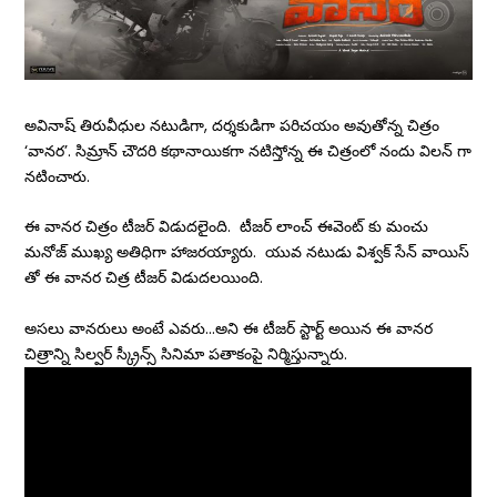
అవినాష్ తిరువీధుల నటుడిగా, దర్శకుడిగా పరిచయం అవుతోన్న చిత్రం
‘వానర’. సిమ్రాన్ చౌదరి కథానాయికగా నటిస్తోన్న ఈ చిత్రంలో నందు విలన్ గా
నటించారు.
ఈ వానర చిత్రం టీజర్ విడుదలైంది. టీజర్ లాంచ్ ఈవెంట్ కు మంచు
మనోజ్ ముఖ్య అతిధిగా హాజరయ్యారు. యువ నటుడు విశ్వక్ సేన్ వాయిస్
తో ఈ వానర చిత్ర టీజర్ విడుదలయింది.
అసలు వానరులు అంటే ఎవరు…అని ఈ టీజర్ స్టార్ట్ అయిన ఈ వానర
చిత్రాన్ని సిల్వర్ స్క్రీన్స్ సినిమా పతాకంపై నిర్మిస్తున్నారు.