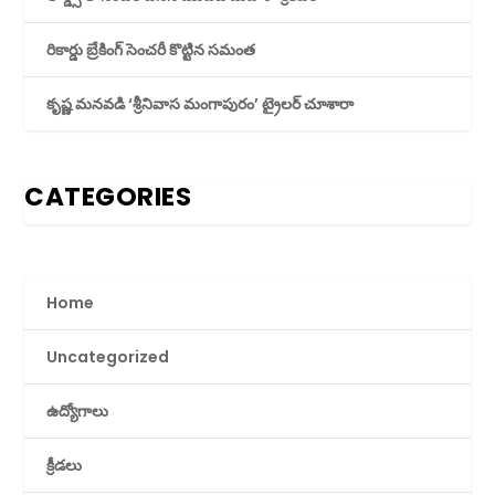
రికార్డు బ్రేకింగ్ సెంచరీ కొట్టిన సమంత
కృష్ణ మనవడి ‘శ్రీనివాస మంగాపురం’ ట్రైలర్ చూశారా
CATEGORIES
Home
Uncategorized
ఉద్యోగాలు
క్రీడలు