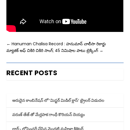
←
Hanuman Chalisa Record : హనుమాన్ చాలీసా రికార్డు
మ్యాజిక్ అఫ్ చికిరి చికిరి సాంగ్; 45 నిమిషాల పాటు ట్రెక్కింగ్
→
RECENT POSTS
అరుదైన కాంబినేషన్ లో ‘మిస్టర్ మిడిల్ క్లాస్’ ట్రైలర్ విడుదల
వరుణ్ తేజ్ తో మేర్లపాక గాంధీ కొరియన్ దెయ్యం
లార్డ్స్ లోసెంచరీ చేసిన మొదటి మహిళా క్రికెటర్