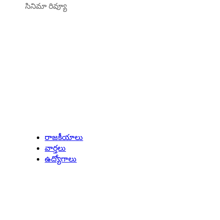
సినిమా రివ్యూ
Latest Updates
రాజకీయాలు
వార్తలు
ఉద్యోగాలు
Entertainment