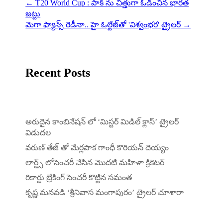
←
T20 World Cup : పాక్ ను చిత్తుగా ఓడించిన భారత
జట్టు
మెగా ఫ్యాన్స్ రెడీనా.. హై ఓల్టేజ్‌తో 'విశ్వంభర' ట్రైలర్
→
Recent Posts
అరుదైన కాంబినేషన్ లో ‘మిస్టర్ మిడిల్ క్లాస్’ ట్రైలర్
విడుదల
వరుణ్ తేజ్ తో మేర్లపాక గాంధీ కొరియన్ దెయ్యం
లార్డ్స్ లోసెంచరీ చేసిన మొదటి మహిళా క్రికెటర్
రికార్డు బ్రేకింగ్ సెంచరీ కొట్టిన సమంత
కృష్ణ మనవడి ‘శ్రీనివాస మంగాపురం’ ట్రైలర్ చూశారా