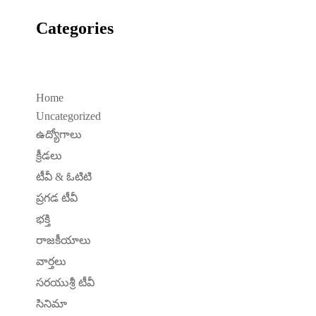
Categories
Home
Uncategorized
ఉద్యోగాలు
క్రీడలు
టీవీ & ఓటిటి
ప్రగడ టీవీ
భక్తి
రాజకీయాలు
వార్తలు
సరయుశ్రీ టీవీ
సినిమా