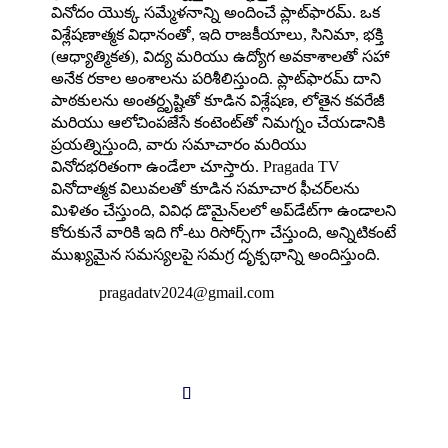
వినోదం యొక్క సమ్మేళనాన్ని అందించే ప్లాట్‌ఫారమ్. ఒక
విశ్లేషణాత్మక విధానంతో, ఇది రాజకీయాలు, సినిమా, భక్తి
(ఆధ్యాత్మికత), విద్య మరియు ఉద్యోగ అవకాశాలతో సహా
అనేక రకాల అంశాలను పరిశీలిస్తుంది. ప్లాట్‌ఫారమ్ దాని
పాఠకులను అంతర్దృష్టితో కూడిన విశ్లేషణ, లోతైన కవరేజీ
మరియు ఆలోచింపజేసే కంటెంట్‌తో నిమగ్నం చేయడానికి
ప్రయత్నిస్తుంది, వారు సమాచారం మరియు
వినోదభరితంగా ఉండేలా చూస్తారు. Pragada TV
వినోదాత్మక విలువలతో కూడిన సమాచార ఫీచర్‌లను
మిళితం చేస్తుంది, వివిధ డొమైన్‌లలో అప్‌డేట్‌గా ఉండాలని
కోరుకునే వారికి ఇది గో-టు రిసోర్స్‌గా చేస్తుంది, అన్నిటికంటే
ముఖ్యమైన సమస్యలపై సమగ్ర దృక్పథాన్ని అందిస్తుంది.

pragadatv2024@gmail.com
Follow us