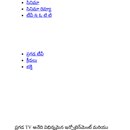
సినిమా
సినిమా రివ్యూ
టీవీ & ఓ టి టి
Our Specials
ప్రగడ టీవీ
క్రీడలు
భక్తి
About us
ప్రగడ TV అనేది విభిన్నమైన ఇన్ఫోటైన్‌మెంట్ మరియు