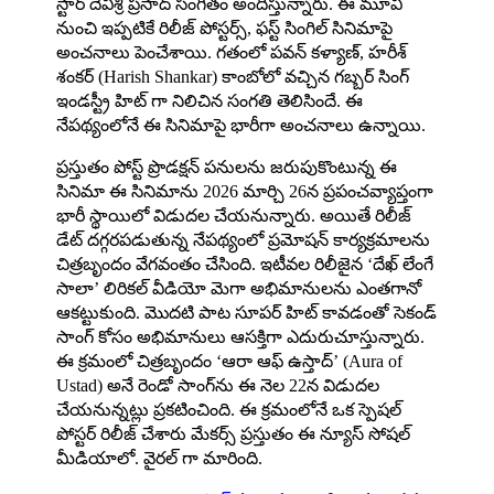
స్టార్ దేవిశ్రీ ప్రసాద్ సంగీతం అందిస్తున్నారు. ఈ మూవీ
నుంచి ఇప్పటికే రిలీజ్ పోస్టర్స్, ఫస్ట్‌ సింగిల్‌ సినిమాపై
అంచనాలు పెంచేశాయి. గతంలో పవన్ కళ్యాణ్, హరీశ్
శంకర్ (Harish Shankar) కాంబోలో వచ్చిన గబ్బర్ సింగ్
ఇండస్ట్రీ హిట్ గా నిలిచిన సంగతి తెలిసిందే. ఈ
నేపథ్యంలోనే ఈ సినిమాపై భారీగా అంచనాలు ఉన్నాయి.
ప్రస్తుతం పోస్ట్ ప్రొడక్షన్ పనులను జరుపుకొంటున్న ఈ
సినిమా ఈ సినిమాను 2026 మార్చి 26న ప్రపంచవ్యాప్తంగా
భారీ స్థాయిలో విడుదల చేయనున్నారు. అయితే రిలీజ్
డేట్ దగ్గరపడుతున్న నేపథ్యంలో ప్రమోషన్ కార్యక్రమాలను
చిత్రబృందం వేగవంతం చేసింది. ఇటీవల రిలీజైన ‘దేఖ్ లేంగే
సాలా’ లిరికల్ వీడియో మెగా అభిమానులను ఎంతగానో
ఆకట్టుకుంది. మొదటి పాట సూపర్ హిట్ కావడంతో సెకండ్
సాంగ్ కోసం అభిమానులు ఆసక్తిగా ఎదురుచూస్తున్నారు.
ఈ క్రమంలో చిత్రబృందం ‘ఆరా ఆఫ్ ఉస్తాద్’ (Aura of
Ustad) అనే రెండో సాంగ్‌ను ఈ నెల 22న విడుదల
చేయనున్నట్లు ప్రకటించింది. ఈ క్రమంలోనే ఒక స్పెషల్
పోస్టర్ రిలీజ్ చేశారు మేకర్స్ ప్రస్తుతం ఈ న్యూస్ సోషల్
మీడియాలో. వైరల్ గా మారింది.