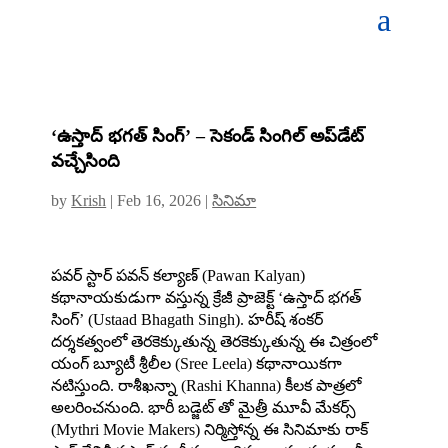
‘ఉస్తాద్‌ భగత్‌ సింగ్’ – సెకండ్ సింగిల్ అప్‌డేట్
వచ్చేసింది
by
Krish
|
Feb 16, 2026
|
సినిమా
పవర్ స్టార్ పవన్ కల్యాణ్‌ (Pawan Kalyan)
కథానాయకుడుగా వస్తున్న క్రేజీ ప్రాజెక్ట్ ‘ఉస్తాద్‌ భగత్‌
సింగ్’ (Ustaad Bhagath Singh). హరీష్‌ శంకర్‌
దర్శకత్వంలో తెరకెక్కుతున్న తెరకెక్కుతున్న ఈ చిత్రంలో
యంగ్ బ్యూటీ శ్రీలీల (Sree Leela) కథానాయికగా
నటిస్తుంది. రాశీఖన్నా (Rashi Khanna) కీలక పాత్రలో
అలరించనుంది. భారీ బడ్జెట్ తో మైత్రీ మూవీ మేకర్స్‌
(Mythri Movie Makers) నిర్మిస్తోన్న ఈ సినిమాకు రాక్