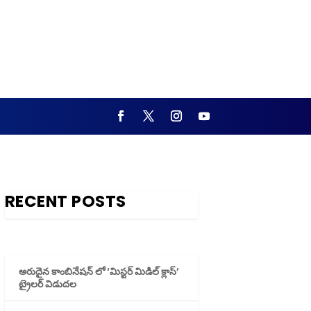
RECENT POSTS
అరుదైన కాంబినేషన్ లో ‘మిస్టర్ మిడిల్ క్లాస్’
ట్రైలర్ విడుదల