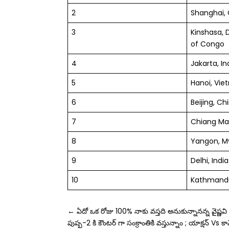
2
Shanghai,
3
Kinshasa, 
of Congo
4
Jakarta, I
5
Hanoi, Vi
6
Beijing, Ch
7
Chiang Mai
8
Yangon, 
9
Delhi, India
10
Kathmandu
←
ఏదో ఒక రోజు 100% నాకు వస్తది అనుకున్నానన్న వైష్ణవి
పుష్ప-2 కి కౌంటర్ గా సంక్రాంతికి వస్తున్నాం ; యాక్షన్ Vs క