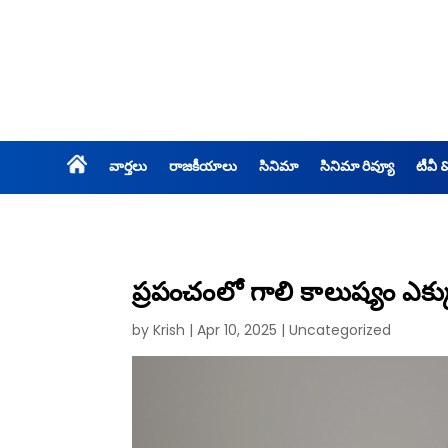
వార్తలు
రాజకీయాలు
సినిమా
సినిమా రివ్యూ
టీవీ 
ప్రపంచంలో గాలి కాలుష్యం ఎక్కు
by
Krish
|
Apr 10, 2025
|
Uncategorized