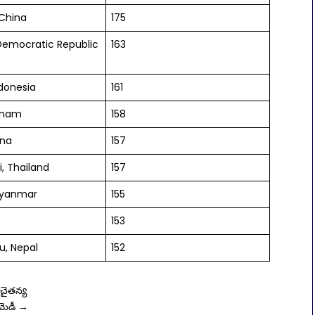
 China
175
Democratic Republic
163
ndonesia
161
etnam
158
ina
157
, Thailand
157
Myanmar
155
153
, Nepal
152
 చైతన్య
ామెడీ
→