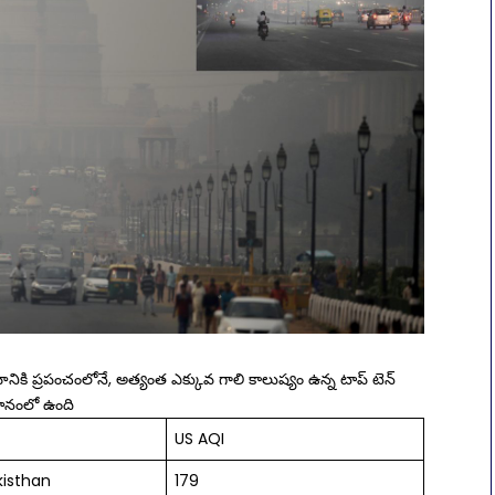
ికి ప్రపంచంలోనే, అత్యంత ఎక్కువ గాలి కాలుష్యం ఉన్న టాప్ టెన్
థానంలో ఉంది
US AQI
kisthan
179