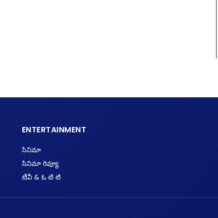
ENTERTAINMENT
సినిమా
సినిమా రివ్యూ
టీవీ & ఓ టి టి