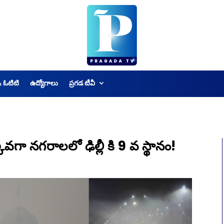
& ఓటిటి
ఉద్యోగాలు
ప్రగడ టీవీ
వగా నగరాలలో ఢిల్లీ కి 9 వ స్థానం!