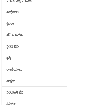
Uncategorized
ఉద్యోగాలు
క్రీడలు
టీవీ & ఓటిటి
ప్రగడ టీవీ
భక్తి
రాజకీయాలు
వార్తలు
సరయుశ్రీ టీవీ
సినిమా