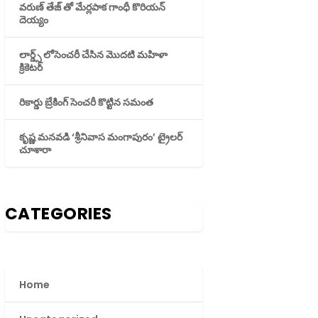
వరుణ్ తేజ్ తో మేర్లపాక గాంధీ కొరియన్
దెయ్యం
లార్డ్స్ లోసెంచరీ చేసిన మొదటి మహిళా
క్రికెటర్
రికార్డు బ్రేకింగ్ సెంచరీ కొట్టిన సమంత
కృష్ణ మనవడి ‘శ్రీనివాస మంగాపురం’ ట్రైలర్
చూశారా
CATEGORIES
Home