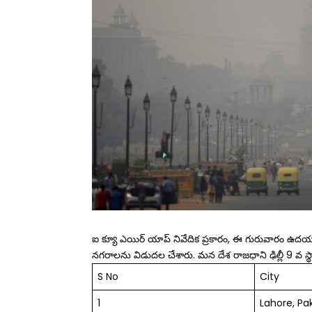
ఐ క్యూ ఎయిర్ యాప్ నివేదిక ప్రకారం, ఈ గురువారం ఉదయాన
నగరాలను విడుదల చేశారు. మన దేశ రాజధాని ఢిల్లీ 9 వ స్
S No
City
1
Lahore, Pa