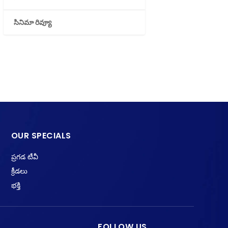
సినిమా రివ్యూ
OUR SPECIALS
ప్రగడ టీవీ
క్రీడలు
భక్తి
FOLLOW US