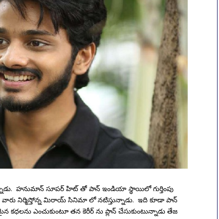
ాడు. హనుమాన్ సూపర్ హిట్ తో పాన్ ఇండియా స్థాయిలో గుర్తింపు
రీ వారు నిర్మిస్తోన్న మిరాయ్ సినిమా లో నటిస్తున్నాడు. ఇది కూడా పాన్
్నమైన కధలను ఎంచుకుంటూ తన కెరీర్ ను ప్లాన్ చేసుకుంటున్నాడు తేజ