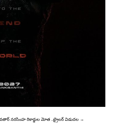
తార్ నరసింహ రికార్డుల మోత ..ట్రైలర్ విడుదల
→