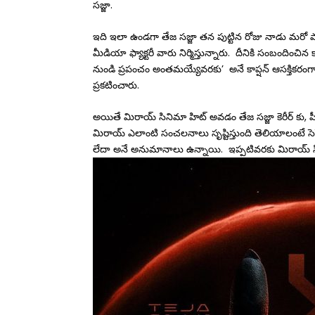
సజ్జా.
ఇది ఇలా ఉండగా తేజ సజ్జా తన పుట్టిన రోజు నాడు మరో ప
మీడియా ఫ్యాక్టరీ వారు నిర్మిస్తున్నారు. దీనికి సంబందించ
నుండి ప్రపంచం అంతమయ్యేవరకు’ అనే కాప్షన్ ఆసక్తికరంగ
ప్రకటించారు.
అయితే మిరాయ్ సినిమా హిట్ అవడం తేజ సజ్జా కెరీర్ కు, పీ
మిరాయ్ ఎలాంటి సంచలనాలు సృష్టిస్తుంది తెలియాలంటే సెప
లేదా అనే అనుమానాలు ఉన్నాయి. ఇప్పటివరకు మిరాయ్ స