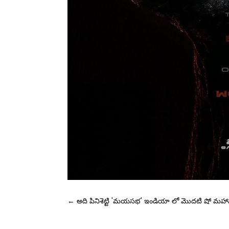
←
అది పినిశెట్టి 'మయసభ' ఇండియా లో మొదటి షో
మహావ