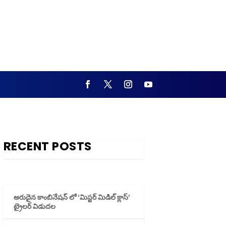
RECENT POSTS
అరుదైన కాంబినేషన్ లో ‘మిస్టర్ మిడిల్ క్లాస్’
ట్రైలర్ విడుదల