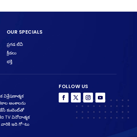
OUR SPECIALS
ప్రగడ టీవీ
క్రీడలు
భక్తి
FOLLOW US
 విశ్లేషణాత్మక
క రకాల అంశాలను
ేసే కంటెంట్‌తో
da TV వినోదాత్మక
 వారికి ఇది గో-టు