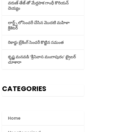
వరుణ్ తేజ్ తో మేర్లపాక గాంధీ కొరియన్
దెయ్యం
లార్డ్స్ లోసెంచరీ చేసిన మొదటి మహిళా
క్రికెటర్
రికార్డు బ్రేకింగ్ సెంచరీ కొట్టిన సమంత
కృష్ణ మనవడి ‘శ్రీనివాస మంగాపురం’ ట్రైలర్
చూశారా
CATEGORIES
Home