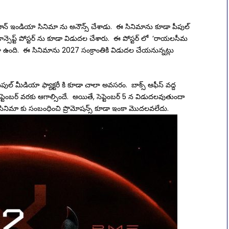
ాన్ ఇండియా సినిమా ను అనౌన్స్ చేశాడు. ఈ సినిమాను కూడా పీపుల్
ిన కాన్సెప్ట్ పోస్టర్ ను కూడా విడుదల చేశారు. ఈ పోస్టర్ లో ‘రాయలసీమ
ా ఉంది. ఈ సినిమాను 2027 సంక్రాంతికి విడుదల చేయనున్నట్లు
పుల్ మీడియా ఫ్యాక్టరీ కి కూడా చాలా అవసరం. బాక్స్ ఆఫీస్ వద్ద
్టెంబర్ వరకు ఆగాల్సిందే. అయితే, సెప్టెంబర్ 5 న విడుదలవుతుందా
ినిమా కు సంబంధించి ప్రొమోషన్స్ కూడా ఇంకా మొదలవలేదు.