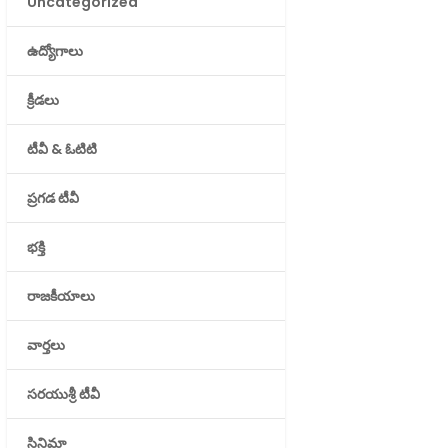
Uncategorized
ఉద్యోగాలు
క్రీడలు
టీవీ & ఓటిటి
ప్రగడ టీవీ
భక్తి
రాజకీయాలు
వార్తలు
సరయుశ్రీ టీవీ
సినిమా