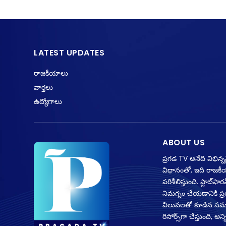
LATEST UPDATES
రాజకీయాలు
వార్తలు
ఉద్యోగాలు
ABOUT US
ప్రగడ TV అనేది విభిన్
విధానంతో, ఇది రాజకీ
పరిశీలిస్తుంది. ప్లాట
నిమగ్నం చేయడానికి ప
విలువలతో కూడిన సమాచా
రిసోర్స్‌గా చేస్తుంది,