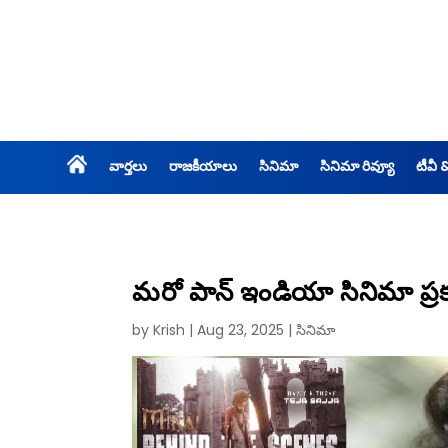
వార్తలు
రాజకీయాలు
సినిమా
సినిమా రివ్యూ
టీవీ 
మరో పాన్ ఇండియా సినిమా ప్రక
by
Krish
|
Aug 23, 2025
|
సినిమా