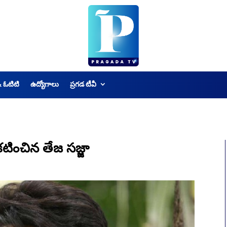
& ఓటిటి
ఉద్యోగాలు
ప్రగడ టీవీ
టించిన తేజ సజ్జా