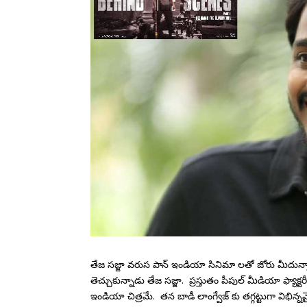
తేజ సజ్జా వరుస పాన్ ఇండియా సినిమా లతో జోరు మీదున్న
తెచ్చుకున్నాడు తేజ సజ్జా. ప్రస్తుతం పీపుల్ మీడియా ఫ్యాక్ట
ఇండియా చిత్రమే. తన బాడీ లాంగ్వేజ్ కు తగ్గట్టుగా విభిన