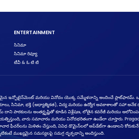
ENTERTAINMENT
సినిమా
సినిమా రివ్యూ
టీవీ & ఓ టి టి
నమైన ఇన్ఫోటైన్‌మెంట్ మరియు వినోదం యొక్క సమ్మేళనాన్ని అందించే ప్లాట్‌ఫారమ్. ఒక
యాలు, సినిమా, భక్తి (ఆధ్యాత్మికత), విద్య మరియు ఉద్యోగ అవకాశాలతో సహా అనే
్‌ఫారమ్ దాని పాఠకులను అంతర్దృష్టితో కూడిన విశ్లేషణ, లోతైన కవరేజీ మరియు ఆలోచింపజ
్రయత్నిస్తుంది, వారు సమాచారం మరియు వినోదభరితంగా ఉండేలా చూస్తారు. Praga
ర ఫీచర్‌లను మిళితం చేస్తుంది, వివిధ డొమైన్‌లలో అప్‌డేట్‌గా ఉండాలని కోరుకునే
 అన్నిటికంటే ముఖ్యమైన సమస్యలపై సమగ్ర దృక్పథాన్ని అందిస్తుంది.