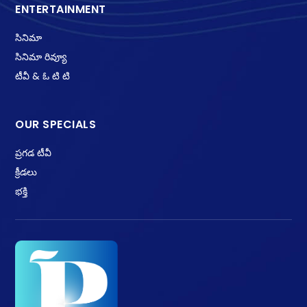
ENTERTAINMENT
సినిమా
సినిమా రివ్యూ
టీవీ & ఓ టి టి
OUR SPECIALS
ప్రగడ టీవీ
క్రీడలు
భక్తి