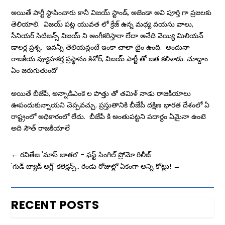
అయితే పార్టీ స్థాపించారు కానీ విజయ్ స్టాండ్, అజెండా అవి పూర్తి గా ప్రజలకు
తెలియాలి. విజయ్ పట్ల యువత లో క్రేజ్ ఉన్న మధ్య వయసు వాలు,
సీనియర్ సిటిజన్స్ విజయ్ ని అంగీకరిస్తారా లేదా అనేది వెయ్యి మిలియన్
డాలర్ల ప్రశ్న. ఇవన్నీ తెలియన్లంటే ఇంకా చాలా టైం ఉంది. అందునా
రాజకీయ వ్యూహకర్త ప్రస్థానం కిశోర్, విజయ్ పార్టీ తో జత కలిశాడు. చూద్దాం
ఏం జరుగుతుందో
అయితే బీజేపీ, అన్నాడిఎంకె ల పొత్తు తో తమిళ్ నాడు రాజకీయాలు
ఊపందుకున్నాయని చెప్పవచ్చు. ప్రస్తుతానికి బీజేపీ దక్షిణ భారత దేశంలో ఏ
రాష్ట్రంలో అధికారంలో లేదు. బీజేపీ కి అంతుపట్టని పదార్ధం ఏమైనా ఉంటె
అది సౌత్ రాజకీయాలే
←
రవితేజ 'మాస్‌ జాతర’ - ఫ‌స్ట్ సింగిల్ ప్రోమో రిలీజ్
'గుడ్ బ్యాడ్ అగ్లీ' కలెక్షన్స్.. రెండు రోజుల్లో ఏకంగా అన్ని కోట్లు!
→
RECENT POSTS