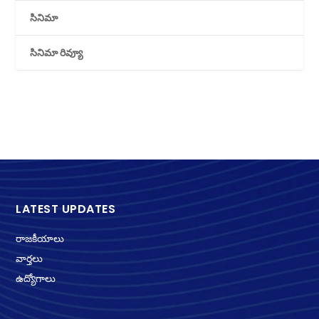
సినిమా
సినిమా రివ్యూ
LATEST UPDATES
రాజకీయాలు
వార్తలు
ఉద్యోగాలు