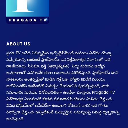
ABOUT US
ప్రగడ TV అనేది విభిన్నమైన ఇన్ఫోటైన్‌మెంట్ మరియు వినోదం యొక్క
సమ్మేళనాన్ని అందించే ప్లాట్‌ఫారమ్. ఒక విశ్లేషణాత్మక విధానంతో, ఇది
రాజకీయాలు, సినిమా, భక్తి (ఆధ్యాత్మికత), విద్య మరియు ఉద్యోగ
అవకాశాలతో సహా అనేక రకాల అంశాలను పరిశీలిస్తుంది. ప్లాట్‌ఫారమ్ దాని
పాఠకులను అంతర్దృష్టితో కూడిన విశ్లేషణ, లోతైన కవరేజీ మరియు
ఆలోచింపజేసే కంటెంట్‌తో నిమగ్నం చేయడానికి ప్రయత్నిస్తుంది, వారు
సమాచారం మరియు వినోదభరితంగా ఉండేలా చూస్తారు. Pragada TV
వినోదాత్మక విలువలతో కూడిన సమాచార ఫీచర్‌లను మిళితం చేస్తుంది,
వివిధ డొమైన్‌లలో అప్‌డేట్‌గా ఉండాలని కోరుకునే వారికి ఇది గో-టు
రిసోర్స్‌గా చేస్తుంది, అన్నిటికంటే ముఖ్యమైన సమస్యలపై సమగ్ర దృక్పథాన్ని
అందిస్తుంది.