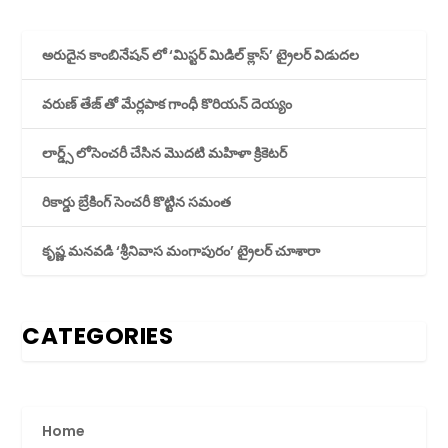
అరుదైన కాంబినేషన్ లో ‘మిస్టర్ మిడిల్ క్లాస్’ ట్రైలర్ విడుదల
వరుణ్ తేజ్ తో మేర్లపాక గాంధీ కొరియన్ దెయ్యం
లార్డ్స్ లోసెంచరీ చేసిన మొదటి మహిళా క్రికెటర్
రికార్డు బ్రేకింగ్ సెంచరీ కొట్టిన సమంత
కృష్ణ మనవడి ‘శ్రీనివాస మంగాపురం’ ట్రైలర్ చూశారా
CATEGORIES
Home