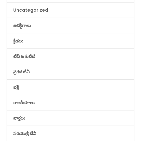
Uncategorized
ఉద్యోగాలు
క్రీడలు
టీవీ & ఓటిటి
ప్రగడ టీవీ
భక్తి
రాజకీయాలు
వార్తలు
సరయుశ్రీ టీవీ