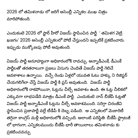
2026 లో తమిళనాడు లో జరిగే అసెంబ్లీ ఎన్నికల ముఖ చిత్రం
మారిపోతుంది.
ఎందుకంటె 2026 లో స్టార్ హీరో విజయ్ స్థాపించిన పార్టీ ‘ తమిళగ వెట్రి
ఖజగం’ 2026 అసెంబ్లీ ఎన్నికలలో పోటీ చేస్తుందని ఇప్పటికే ప్రకటించారు.
ఇప్పుడు ముక్కోణపు పోటీ అవుతుంది.
విజయ్ పార్టీ అనూహ్యంగా అధికారంలోకి రావచ్చు. అన్నాడీఎంకే, డీఎంకే
పార్టీలతో తరతరాలుగా ప్రజలు విసుగు చెందితే విజయ్ పార్టీ గెలిచే
అవకాశాలు ఉన్నాయి. వచ్చే రెండు ఏళ్లలో యువత ఓటు హక్కు ని రిజిస్టర్
చేయగలిగేలా చేస్తే విజయ్ పార్టీ కి ప్లస్ అవుతుంది. విజయ్ పార్టీ
అధికారంలోకి రాకపోయినా, ఓట్లను చీల్చే అవకాశం ఉంది. ఈ ఓట్ల చీలికలో
ఎక్కువగా లాభపడేది మాత్రం డీఎంకే పార్టీ. ఎందుకంటె నాన్ బీజేపీ ఓట్లతో
విజయ్ పార్టీ అన్నాడీఎంకే ఓట్లను చీల్చే అవకాశముంది. సరిగ్గా చిరంజీవి
స్థాపించిన ప్రజాపార్టీ వల్లే టీడీపీ కి దెబ్బ పడింది. ఆ ఎన్నికలలో మెజారిటీ
తగ్గినా కాంగ్రెస్ మళ్లీ అధికారంలోకి వచ్చింది. అలాంటి పరిస్థితి. బీజేపీ స్ట్రాటజీ
లో భాగంగా, ఎన్నికలముందు బీజేపీ భారీ తాయిలాలు తమిళనాడు కు
ప్రకటించవచ్చు