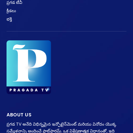
ప్రగడ టీవీ
క్రీడలు
భక్తి
ABOUT US
ప్రగడ TV అనేది విభిన్నమైన ఇన్ఫోటైన్‌మెంట్ మరియు వినోదం యొక్క
సమ్మేళనాన్ని అందించే ప్లాట్‌ఫారమ్. ఒక విశ్లేషణాత్మక విధానంతో, ఇది