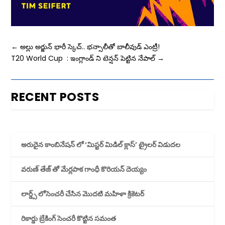
←
అల్లు అర్జున్ భారీ స్కెచ్.. భన్సాలీతో బాలీవుడ్‌ ఎంట్రీ!
T20 World Cup : ఇంగ్లాండ్ ని టెన్షన్ పెట్టిన నేపాల్
→
RECENT POSTS
అరుదైన కాంబినేషన్ లో ‘మిస్టర్ మిడిల్ క్లాస్’ ట్రైలర్ విడుదల
వరుణ్ తేజ్ తో మేర్లపాక గాంధీ కొరియన్ దెయ్యం
లార్డ్స్ లోసెంచరీ చేసిన మొదటి మహిళా క్రికెటర్
రికార్డు బ్రేకింగ్ సెంచరీ కొట్టిన సమంత