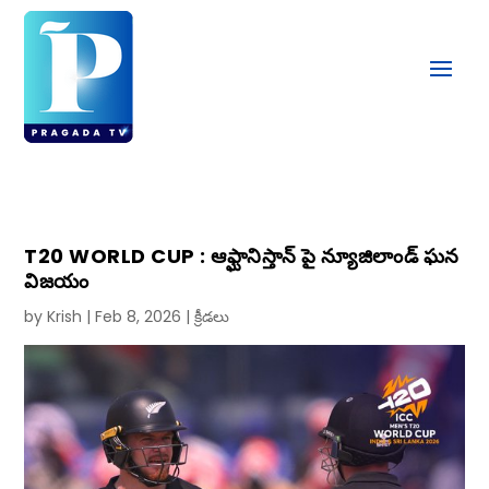
T20 WORLD CUP : ఆఫ్ఘానిస్తాన్ పై న్యూజిలాండ్ ఘన
విజయం
by
Krish
|
Feb 8, 2026
|
క్రీడలు