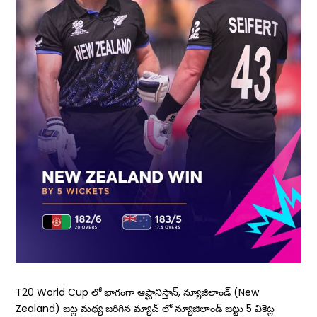
T20 World Cup లో భాగంగా ఆఫ్ఘానిస్తాన్, న్యూజిలాండ్ (New
Zealand) జట్ల మధ్య జరిగిన మ్యాచ్ లో న్యూజిలాండ్ జట్టు 5 వికెట్ల