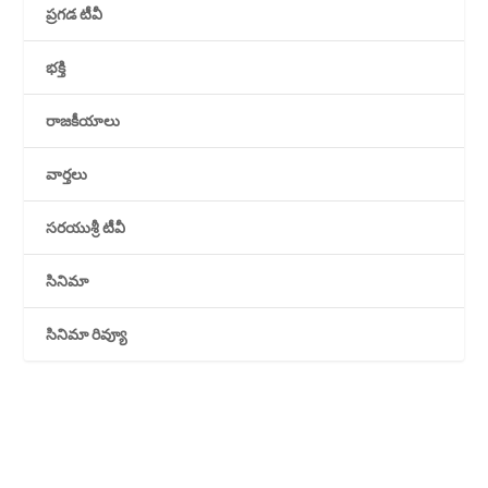
ప్రగడ టీవీ
భక్తి
రాజకీయాలు
వార్తలు
సరయుశ్రీ టీవీ
సినిమా
సినిమా రివ్యూ