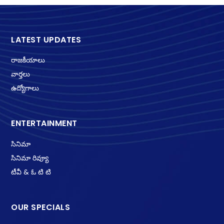
LATEST UPDATES
రాజకీయాలు
వార్తలు
ఉద్యోగాలు
ENTERTAINMENT
సినిమా
సినిమా రివ్యూ
టీవీ & ఓ టి టి
OUR SPECIALS