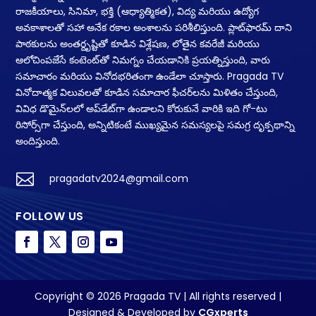
రాజకీయాలు, సినిమా, భక్తి (ఆధ్యాత్మికత), విద్య మరియు ఉద్యోగ
అవకాశాలతో సహా అనేక రకాల అంశాలను పరిశీలిస్తుంది. ప్లాట్‌ఫారమ్ దాని
పాఠకులను అంతర్దృష్టితో కూడిన విశ్లేషణ, లోతైన కవరేజీ మరియు
ఆలోచింపజేసే కంటెంట్‌తో నిమగ్నం చేయడానికి ప్రయత్నిస్తుంది, వారు
సమాచారం మరియు వినోదభరితంగా ఉండేలా చూస్తారు. Pragada TV
వినోదాత్మక విలువలతో కూడిన సమాచార ఫీచర్‌లను మిళితం చేస్తుంది,
వివిధ డొమైన్‌లలో అప్‌డేట్‌గా ఉండాలని కోరుకునే వారికి ఇది గో-టు
రిసోర్స్‌గా చేస్తుంది, అన్నిటికంటే ముఖ్యమైన సమస్యలపై సమగ్ర దృక్పథాన్ని
అందిస్తుంది.

pragadatv2024@gmail.com
FOLLOW US
Copyright © 2026 Pragada TV | All rights reserved |
Designed & Developed by
CGxperts