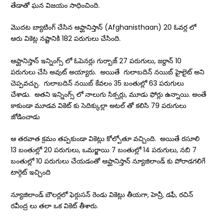
తేడాతో ఘన విజయం సాధించింది.
మొదట బ్యాటింగ్ చేసిన ఆఫ్ఘానిస్తాన్ (Afghanisthaan) 20 ఓవర్ల లో
ఆరు వికెట్ల నష్టానికి 182 పరుగులు చేసింది.
ఆఫ్ఘానిస్తాన్ ఇన్నింగ్స్ లో ఓపెనర్లు గుర్బాజ్ 27 పరుగులు, జర్దాన్ 10
పరుగులు చేసి అవుట్ అయ్యారు. అయితే గులాబదిన్ నయిబ్ హైలైట్ అని
చెప్పవచ్చు. గులాబదిన్ నయిబ్ కేవలం 35 బంతుల్లో 63 పరుగులు
చేశాడు. అతని ఇన్నింగ్స్ లో నాలుగు సిక్సర్లు, మూడు ఫోర్లు ఉన్నాయి. అంతే
కాకుండా మూడవ వికెట్ కు సెదిక్కుల్లా అటల్ తో కలిసి 79 పరుగులు
జోడించాడు
ఆ తరవాత క్రమం తప్పకుండా వికెట్లు కోల్పోతూ వచ్చింది. అయితే రసూలి
13 బంతుల్లో 20 పరుగులు, ఒమర్జాయి 7 బంతుల్లో 14 పరుగులు, నబి 7
బంతుల్లో 10 పరుగులు చేయడంతో ఆఫ్ఘానిస్తాన్ న్యూజిలాండ్ కు పోరాడగలిగే
టార్గెట్ ఇచ్చింది
న్యూజిలాండ్ బౌలర్లలో ఫెర్గుసన్ రెండు వికెట్లు తీయగా, హెన్రీ, డఫీ, రచిన్
రవీంద్ర లు తలా ఒక వికెట్ తీశారు.