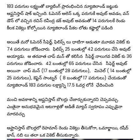
183 పరుగుల లక్ష్యంతో బ్యాటింగ్ ప్రారంభించిన న్యూజిలాండ్ జట్టుకు
ఆఫ్ఘనిస్తాన్ షాక్ ఇచ్చింది. ఓపెనర్ అలెన్ ఒక్క పరుగుకే అవుట్ అవడం, వన్
డౌన్ లో వచ్చిన రచిన్ రవీంద్ర డక్ అవుట్ అవడంతో 14 పరుగులకే రెండు
కీలక వికెట్లు కోల్పోయిన న్యూజిలాండ్ పీకల లోతు కష్టాల్లో పడింది
అయితే మరో ఓపెనర్ సీఫెర్ట్, ఫిలిప్స్ లు ధాటిగా ఆడుతూ మూడవ వికెట్ కు
74 పరుగులు జోడించారు. ఫిలిప్స్ 25 బంతుల్లో 42 పరుగులు చేసి అవుట్
అయ్యాడు. ఆ తరవాత చాప్ మన్ తో కలిసిన సీఫెర్ట్ నాలుగవ వికెట్ కు 36
పరుగులు జోడించారు. 42 బంతుల్లో 65 పరుగులు చేసిన సీఫెర్ట్ అవుట్
అయినా చాప్ మన్ (17 బంతుల్లో 28 పరుగులు), మిచెల్ ( 14 బంతుల్లో
25 పరుగులు), కెప్టెన్ సాంట్నర్ ( 8 బంతుల్లో 17 పరుగులు) చేయడంతో
న్యూజిలాండ్ 183 పరుగుల లక్ష్యాన్ని 17.5 ఓవర్ల లోనే ఛేదించింది
మంచి అవకాశాన్ని ఆఫ్ఘనిస్తాన్ బౌలర్లు చేజార్చుకున్నారని చెప్పవచ్చు.
ఎంతైనా అనుభవమైన ఆటగాళ్లతో ఆడితే మ్యాచ్ స్వరూపం ఎప్పుడైనా
మారవచ్చు
ఆఫ్ఘానిస్తాన్ బౌలర్లలో రెహమాన్ రెండు వికెట్లు తీసుకోగా, ఒమార్జాయి, రషీద్
ఖాన్, నబి లు తలా ఒక వికెట్ తీసుకున్నారు.