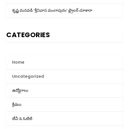
కృష్ణ మనవడి ‘శ్రీనివాస మంగాపురం’ ట్రైలర్ చూశారా
CATEGORIES
Home
Uncategorized
ఉద్యోగాలు
క్రీడలు
టీవీ & ఓటిటి