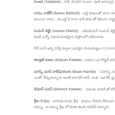
సంజన (Sanjana)
: నటి, మోడల్ సంజన. పూరి జగన్నాధ్ దర
రాము రాథోడ్
(Ramu Rathod)
: పల్లె పాటలతో బాగా ప
అయినా రాను… ముంబై కి రాను అనే పాట తో తెలుగు రాష
సుమన్ శెట్టి( Suman Shetty)
: కమెడియన్ సుమన్ శెట్ట
వంటి ఎన్నో విజయవంతమైన చిత్రాలలో నటించాడు
బిగ్ బాస్ అగ్ని పరీక్ష ద్వారా ఎంపికైన సామాన్యులు (Co
కళ్యాణ్ పడాల (Kalyan Padala) :
ఇతను ఒక సోల్జర్ అని 
మాస్క్ మాన్ హరీష్(Mask Maan Harish)
: నిజాన్ని 
ఎంతో నేర్చుకున్నాను అంతే కాక బిగ్ బాస్, నాకు ఒక కేస్ స్ట
డెమోన్
పవన్ (Demon Pawan)
: నటుడు భరణి తో బిగ్
శ్రీజ
(
Srija)
: వాగుడు కాయ శ్రీజ. భయం, బెరుకు లేకుండా స్టే
దమ్ము. ఆ దమ్ము శ్రీజ లో కూడా ఉంది నవదీప్ అన్నారు