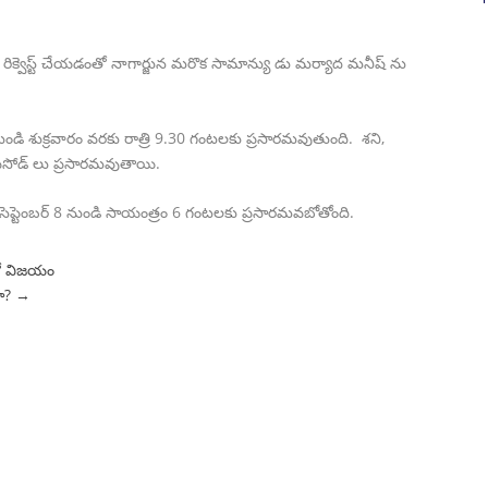
ి రిక్వెస్ట్ చేయడంతో నాగార్జున మరొక సామాన్యు డు మర్యాద మనీష్ ను
ుండి శుక్రవారం వరకు రాత్రి 9.30 గంటలకు ప్రసారమవుతుంది. శని,
పిసోడ్ లు ప్రసారమవుతాయి.
్ సెప్టెంబర్ 8 నుండి సాయంత్రం 6 గంటలకు ప్రసారమవబోతోంది.
తో విజయం
ా?
→
ENTERTAINMENT