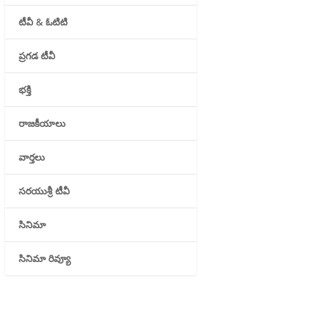
టీవీ & ఓటిటి
ప్రగడ టీవీ
భక్తి
రాజకీయాలు
వార్తలు
సరయుశ్రీ టీవీ
సినిమా
సినిమా రివ్యూ