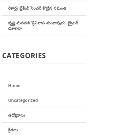
రికార్డు బ్రేకింగ్ సెంచరీ కొట్టిన సమంత
కృష్ణ మనవడి ‘శ్రీనివాస మంగాపురం’ ట్రైలర్
చూశారా
CATEGORIES
Home
Uncategorized
ఉద్యోగాలు
క్రీడలు