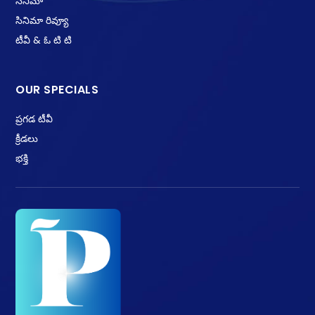
సినిమా
సినిమా రివ్యూ
టీవీ & ఓ టి టి
OUR SPECIALS
ప్రగడ టీవీ
క్రీడలు
భక్తి