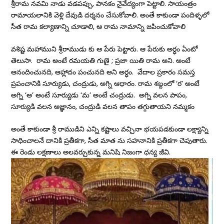
శ్రీరామ నవమి నాడు వడపప్పు, పానకం నైవేద్యంగా పెట్టాలి. సాయంత్రం
రామాయలానికి వెళ్లి దేవుడి దర్శనం చేసుకోవాలి. అంతే కాకుండా పందిళ్ళలో
సీత రామ కల్యాణాన్ని చూడాలి, ఆ రామ నామాన్ని జపించుకోవాలి
వశిష్ట మహాముని శ్రీరాముడు కు ఆ పేరు పెట్టారు. ఆ పేరుకు అర్ధం ఏంటో
తెలుసా. రామ అంటే రమయతి గుణై ; ప్రజా యితి రామ అని. అంటే
ఆనందించునది, ఆహ్లాదం పంచునది అని అర్ధం. వేదాల ప్రకారం సమస్త
ప్రపంచానికి సూర్యుడు, చంద్రుడు, అగ్ని ఆధారం. రామ శబ్దంలో ‘ర’ అంటే
అగ్ని ‘అ’ అంటే సూర్యుడు ‘మ’ అంటే చంద్రుడు. అగ్ని వలన పాపం,
సూర్యుడి వలన అజ్ఞానం, చంద్రుడి వలన తాపం తగ్గుతాయని నమ్మకం
అంతే కాకుండా శ్రీ రాముడిని ఎన్ని కష్టాలు వచ్చినా భయపడకుండా లక్ష్యాన్ని
సాధించాలనే దానికి ప్రతీకగా, సీత మాత ను సహనానికి ప్రతీకగా చెపుతారు.
ఈ రెండు లక్షణాలు అలవర్చుకున్న మనిషి నిజంగా ధన్య జీవి.