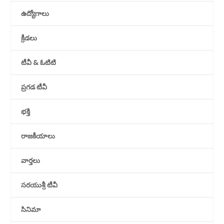
ఉద్యోగాలు
క్రీడలు
టీవీ & ఓటిటి
ప్రగడ టీవీ
భక్తి
రాజకీయాలు
వార్తలు
సరయుశ్రీ టీవీ
సినిమా