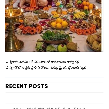
←
శ్రీరామ నవమి : 13 నిమిషాలలో రామాయణ కావ్య కథ
'పుష్ప-3’లో ఇద్దరు స్టార్ హీరోలు.. సుక్కు మైండ్ బ్లోయింగ్ స్కెచ్
→
RECENT POSTS