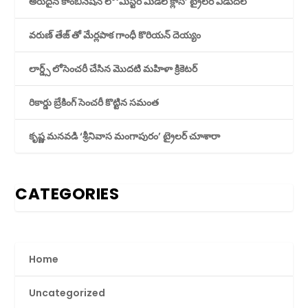
అరుదైన కాంబినేషన్ లో ‘మిస్టర్ మిడిల్ క్లాస్’ ట్రైలర్ విడుదల
వరుణ్ తేజ్ తో మేర్లపాక గాంధీ కొరియన్ దెయ్యం
లార్డ్స్ లోసెంచరీ చేసిన మొదటి మహిళా క్రికెటర్
రికార్డు బ్రేకింగ్ సెంచరీ కొట్టిన సమంత
కృష్ణ మనవడి ‘శ్రీనివాస మంగాపురం’ ట్రైలర్ చూశారా
CATEGORIES
Home
Uncategorized