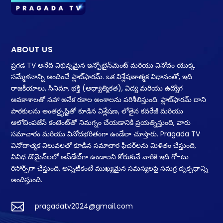
ABOUT US
ప్రగడ TV అనేది విభిన్నమైన ఇన్ఫోటైన్‌మెంట్ మరియు వినోదం యొక్క
సమ్మేళనాన్ని అందించే ప్లాట్‌ఫారమ్. ఒక విశ్లేషణాత్మక విధానంతో, ఇది
రాజకీయాలు, సినిమా, భక్తి (ఆధ్యాత్మికత), విద్య మరియు ఉద్యోగ
అవకాశాలతో సహా అనేక రకాల అంశాలను పరిశీలిస్తుంది. ప్లాట్‌ఫారమ్ దాని
పాఠకులను అంతర్దృష్టితో కూడిన విశ్లేషణ, లోతైన కవరేజీ మరియు
ఆలోచింపజేసే కంటెంట్‌తో నిమగ్నం చేయడానికి ప్రయత్నిస్తుంది, వారు
సమాచారం మరియు వినోదభరితంగా ఉండేలా చూస్తారు. Pragada TV
వినోదాత్మక విలువలతో కూడిన సమాచార ఫీచర్‌లను మిళితం చేస్తుంది,
వివిధ డొమైన్‌లలో అప్‌డేట్‌గా ఉండాలని కోరుకునే వారికి ఇది గో-టు
రిసోర్స్‌గా చేస్తుంది, అన్నిటికంటే ముఖ్యమైన సమస్యలపై సమగ్ర దృక్పథాన్ని
అందిస్తుంది.

pragadatv2024@gmail.com