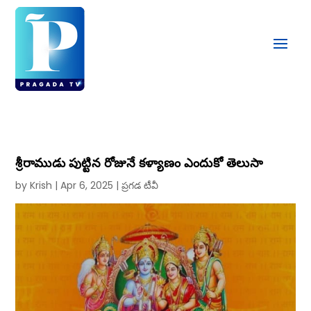
శ్రీరాముడు పుట్టిన రోజునే కళ్యాణం ఎందుకో తెలుసా
by
Krish
|
Apr 6, 2025
|
ప్రగడ టీవీ