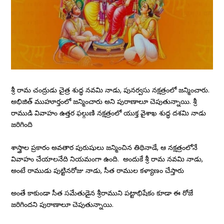
శ్రీ రామ చంద్రుడు చైత్ర శుద్ధ నవమి నాడు, పునర్వసు నక్షత్రంలో జన్మించారు.
అభిజిత్ ముహూర్తంలో జన్మించారు అని పురాణాలూ చెపుతున్నాయి. శ్రీ
రాముడి వివాహం ఉత్తర ఫల్గుణి నక్షత్రంలో యుక్త వైశాఖ శుద్ధ దశమి నాడు
జరిగింది
శాస్త్రాల ప్రకారం అవతార పురుషులు జన్మించిన తిథినాడే, ఆ నక్షత్రంలోనే
వివాహం చేయాలనేది నియమంగా ఉంది. అందుకే శ్రీ రామ నవమి నాడు,
అంటే రాముడు పుట్టినరోజు నాడు, సీత రాముల కళ్యాణం చేస్తారు
అంతే కాకుండా సీత సమేతుడైన శ్రీరాముని పట్టాభిషేకం కూడా ఈ రోజే
జరిగిందని పురాణాలూ చెపుతున్నాయి.