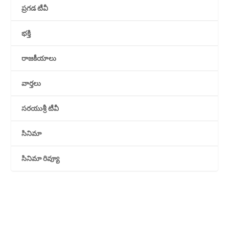
ప్రగడ టీవీ
భక్తి
రాజకీయాలు
వార్తలు
సరయుశ్రీ టీవీ
సినిమా
సినిమా రివ్యూ