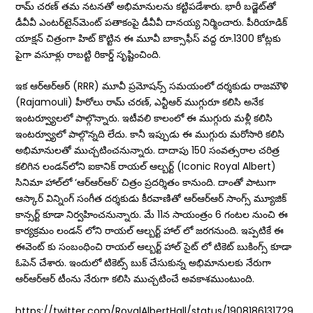
రామ్ చరణ్ తమ నటనతో అభిమానులను కట్టిపడేశారు. భారీ బడ్జెట్‌తో
డీవీవీ ఎంటర్‌టైన్‌మెంట్‌ పతాకంపై డీవీవీ దానయ్య నిర్మించారు. పీరియాడిక్‌
యాక్షన్‌ చిత్రంగా హిట్‌ కొట్టిన ఈ మూవీ బాక్సాఫీస్‌ వద్ద రూ.1300 కోట్లకు
పైగా వసూళ్లు రాబట్టి రికార్డ్‌ సృష్టించింది.
ఇక ఆర్ఆర్ఆర్ (RRR) మూవీ ప్ర‌మోష‌న్స్ స‌మ‌యంలో దర్శకుడు రాజమౌళి
(Rajamouli) హీరోలు రామ్ చ‌ర‌ణ్‌, ఎన్టీఆర్ ముగ్గురూ క‌లిసి అనేక
ఇంట‌ర్వ్యూల‌లో పాల్గొన్నారు. ఇటీవ‌లి కాలంలో ఈ ముగ్గురు మ‌ళ్లీ క‌లిసి
ఇంటర్వ్యూలో పాల్గొన్నది లేదు. కానీ ఇప్పుడు ఈ ముగ్గురు మరోసారి కలిసి
అభిమానులతో ముచ్చటించనున్నారు. దాదాపు 150 సంవత్సరాల చరిత్ర
కలిగిన లండన్‌లోని ఐకానిక్‌ రాయల్‌ ఆల్బర్ట్‌ (Iconic Royal Albert)
సినిమా హాల్‌లో ‘ఆర్‌ఆర్‌ఆర్‌’ చిత్రం ప్రదర్శితం కానుంది. దాంతో పాటుగా
ఆస్కార్ విన్నింగ్ సంగీత దర్శకుడు కీరవాణితో ఆర్ఆర్ఆర్ సాంగ్స్ మ్యూజిక్
కాన్సర్ట్ కూడా నిర్వహించనున్నారు. మే 11న సాయంత్రం 6 గంటల నుంచి ఈ
కార్యక్రమం లండన్ లోని రాయల్ ఆల్బర్ట్ హాల్ లో జరగనుంది. ఇప్పటికే ఈ
ఈవెంట్ కు సంబంధించి రాయల్ ఆల్బర్ట్ హాల్ సైట్ లో టికెట్ బుకింగ్స్ కూడా
ఓపెన్ చేశారు. ఇందులో టికెట్స్ బుక్ చేసుకున్న అభిమానులకు నేరుగా
ఆర్ఆర్ఆర్ టీంను నేరుగా కలిసి ముచ్చటించే అవకాశముంటుంది.
https://twitter.com/RoyalAlbertHall/status/1908186131729