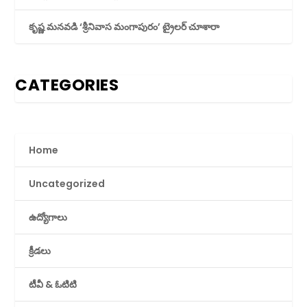
కృష్ణ మనవడి ‘శ్రీనివాస మంగాపురం’ ట్రైలర్ చూశారా
CATEGORIES
Home
Uncategorized
ఉద్యోగాలు
క్రీడలు
టీవీ & ఓటిటి