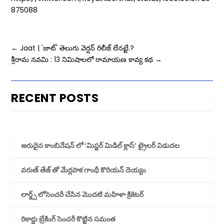
875088
←
Jaat | 'జాట్‌' తెలుగు వెర్షన్ రిలీజ్ లేనట్టే.?
శ్రీరామ నవమి : 13 నిమిషాలలో రామాయణ కావ్య కథ
→
RECENT POSTS
అరుదైన కాంబినేషన్ లో ‘మిస్టర్ మిడిల్ క్లాస్’ ట్రైలర్ విడుదల
వరుణ్ తేజ్ తో మేర్లపాక గాంధీ కొరియన్ దెయ్యం
లార్డ్స్ లోసెంచరీ చేసిన మొదటి మహిళా క్రికెటర్
రికార్డు బ్రేకింగ్ సెంచరీ కొట్టిన సమంత