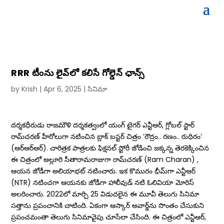
RRR టీంను లైవ్‌లో కలిసే గోల్డెన్ ఛాన్స్
by
Krish
|
Apr 6, 2025
|
సినిమా
దర్శకధీరుడు రాజమౌళి దర్శకత్వంలో యంగ్ టైగర్ ఎన్టీఆర్, గ్లోబల్ స్టార్
రామ్‌చరణ్‌ హీరోలుగా నటించిన బ్లాక్ బస్టర్ చిత్రం ‘రౌద్రం.. రణం.. రుధిరం’
(ఆర్‌ఆర్‌ఆర్‌). చారిత్రక పాత్రలకు ఫిక్షనల్‌ స్టోరీ జోడించి జక్కన్న తెరకెక్కించిన
ఈ చిత్రంలో అల్లూరి సీతారామరాజుగా రామ్‌చరణ్‌ (Ram Charan) ,
ఆయన జోడీగా అలియాభట్‌ నటించారు. ఇక కొమురం భీమ్‌గా ఎన్టీఆర్‌
(NTR) నటించగా ఆయనకు జోడీగా హాలీవుడ్‌ నటి ఓలివియా మోరిస్‌
అలరించారు. 2022లో మార్చి 25 విడుదలైన ఈ మూవీ తెలుగు సినిమా
సత్తాను ప్రపంచానికి చాటింది. ఏకంగా ఆస్కార్ అవార్డ్‌ను సొంతం చేసుకుని
ప్రపంచమంతా తెలుగు సినిమావైపు చూసేలా చేసింది. ఈ చిత్రంలో ఎన్టీఆర్,