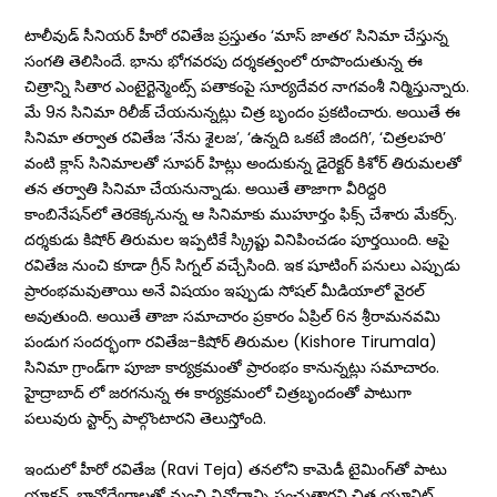
టాలీవుడ్ సీనియర్ హీరో రవితేజ ప్రస్తుతం ‘మాస్‌ జాతర’ సినిమా చేస్తున్న
సంగతి తెలిసిందే. భాను భోగవరపు దర్శకత్వంలో రూపొందుతున్న ఈ
చిత్రాన్ని సితార ఎంటైర్టెన్మెంట్స్‌ పతాకంపై సూర్యదేవర నాగవంశీ నిర్మిస్తున్నారు.
మే 9న సినిమా రిలీజ్ చేయనున్నట్లు చిత్ర బృందం ప్రకటించారు. అయితే ఈ
సినిమా తర్వాత రవితేజ ‘నేను శైలజ’, ‘ఉన్నది ఒకటే జిందగి’, ‘చిత్రలహరి’
వంటి క్లాస్‌ సినిమాలతో సూపర్ హిట్లు అందుకున్న డైరెక్టర్ కిశోర్‌ తిరుమలతో
తన తర్వాతి సినిమా చేయనున్నాడు. అయితే తాజాగా వీరిద్దరి
కాంబినేషన్‌లో తెరకెక్కనున్న ఆ సినిమాకు ముహూర్తం ఫిక్స్‌ చేశారు మేకర్స్.
దర్శకుడు కిషోర్ తిరుమల ఇప్పటికే స్క్రిప్టు వినిపించడం పూర్తయింది. ఆపై
రవితేజ నుంచి కూడా గ్రీన్‌ సిగ్నల్‌ వచ్చేసింది. ఇక షూటింగ్‌ పనులు ఎప్పుడు
ప్రారంభమవుతాయి అనే విషయం ఇప్పుడు సోషల్ మీడియాలో వైరల్‌
అవుతుంది. అయితే తాజా సమాచారం ప్రకారం ఏప్రిల్ 6న శ్రీరామనవమి
పండుగ సందర్భంగా రవితేజ-కిషోర్ తిరుమల (Kishore Tirumala)
సినిమా గ్రాండ్‌గా పూజా కార్యక్రమంతో ప్రారంభం కానున్నట్లు సమాచారం.
హైద్రాబాద్ లో జరగనున్న ఈ కార్యక్రమంలో చిత్రబృందంతో పాటుగా
పలువురు స్టార్స్‌ పాల్గొంటారని తెలుస్తోంది.
ఇందులో హీరో రవితేజ (Ravi Teja) తనలోని కామెడీ టైమింగ్‌తో పాటు
యాక్షన్, భావోద్వేగాలతో మంచి వినోదాన్ని పంచుతారని చిత్ర యూనిట్