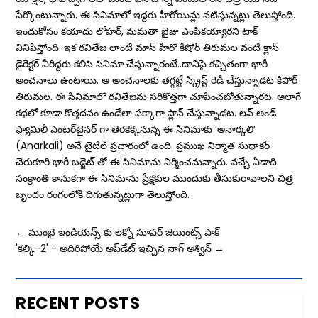
పేర్కొంటున్నారు. ఈ సినిమాలో ఇద్దరు హీరోయిన్లు నటిస్తున్నట్లు తెలుస్తోంది.
ఇందుకోసం కయాదు లోహర్, మమతా బైజు ఎంపికయ్యారని టాక్
వినిపిస్తోంది. ఇక రవితేజ లాంటి మాస్ హీరో కిషోర్ తిరుమల వంటి క్లాస్
డైరెక్టర్ వీరిద్దరు కలిసి సినిమా చేస్తున్నారంటే..దానిపై కచ్చితంగా భారీ
అంచనాలు ఉంటాయి. ఆ అంచనాలకు తగ్గట్టే స్క్రిప్ట్‌ రెడీ చేస్తున్నాడట కిషోర్
తిరుమల. ఈ సినిమాలో రవితేజను సరికొత్తగా చూపించబోతున్నారట. అలాగే
కథలో కూడా కొత్తదనం ఉండేలా పక్కాగా ప్లాన్ చేస్తున్నాడట. లవ్ అండ్
ఫ్యామిలీ ఎంటర్‌టైనర్‌ గా తెరకెక్కనున్న ఈ సినిమాకు ‘అనార్కలి’
(Anarkali) అనే టైటిల్‌ ప్రచారంలో ఉంది. ప్రముఖ నిర్మాత సుధాకర్‌
చెరుకూరి భారీ బడ్జెట్ తో ఈ సినిమాను నిర్మించనున్నారు. వచ్చే ఏడాది
సంక్రాంతి కానుకగా ఈ సినిమాను ప్రేక్షకుల ముందుకు తీసుకురావాలని చిత్ర
బృందం రంగంలోకి దిగుతున్నట్లుగా తెలుస్తోంది.
←
ముంబై ఇండియన్స్ కు లక్నో సూపర్ జెయింట్స్ షాక్
'కల్కి-2' - అదిరిపోయే అప్‌డేట్ ఇచ్చిన నాగ్ అశ్విన్
→
RECENT POSTS