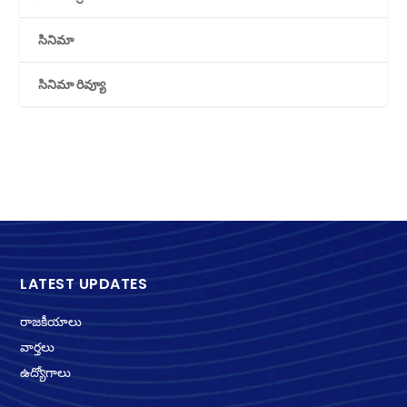
సినిమా
సినిమా రివ్యూ
LATEST UPDATES
రాజకీయాలు
వార్తలు
ఉద్యోగాలు