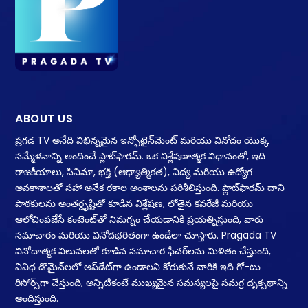
ABOUT US
ప్రగడ TV అనేది విభిన్నమైన ఇన్ఫోటైన్‌మెంట్ మరియు వినోదం యొక్క
సమ్మేళనాన్ని అందించే ప్లాట్‌ఫారమ్. ఒక విశ్లేషణాత్మక విధానంతో, ఇది
రాజకీయాలు, సినిమా, భక్తి (ఆధ్యాత్మికత), విద్య మరియు ఉద్యోగ
అవకాశాలతో సహా అనేక రకాల అంశాలను పరిశీలిస్తుంది. ప్లాట్‌ఫారమ్ దాని
పాఠకులను అంతర్దృష్టితో కూడిన విశ్లేషణ, లోతైన కవరేజీ మరియు
ఆలోచింపజేసే కంటెంట్‌తో నిమగ్నం చేయడానికి ప్రయత్నిస్తుంది, వారు
సమాచారం మరియు వినోదభరితంగా ఉండేలా చూస్తారు. Pragada TV
వినోదాత్మక విలువలతో కూడిన సమాచార ఫీచర్‌లను మిళితం చేస్తుంది,
వివిధ డొమైన్‌లలో అప్‌డేట్‌గా ఉండాలని కోరుకునే వారికి ఇది గో-టు
రిసోర్స్‌గా చేస్తుంది, అన్నిటికంటే ముఖ్యమైన సమస్యలపై సమగ్ర దృక్పథాన్ని
అందిస్తుంది.