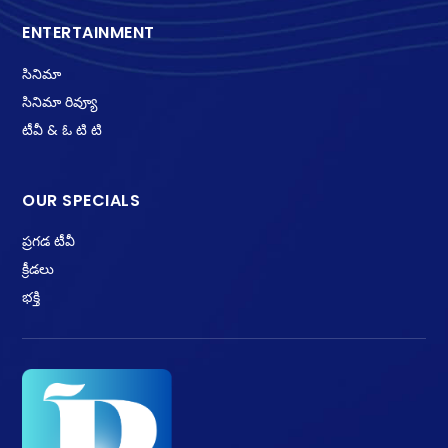
ENTERTAINMENT
సినిమా
సినిమా రివ్యూ
టీవీ & ఓ టి టి
OUR SPECIALS
ప్రగడ టీవీ
క్రీడలు
భక్తి