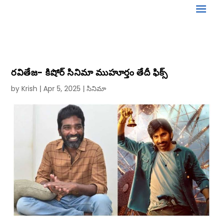
రవితేజ- కిషోర్ సినిమా ముహూర్తం తేదీ ఫిక్స్‌
by
Krish
|
Apr 5, 2025
|
సినిమా