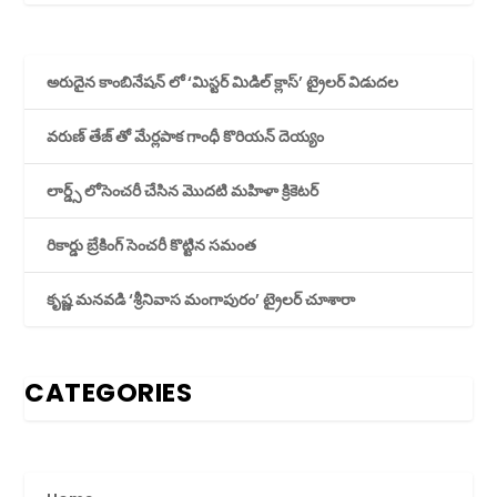
అరుదైన కాంబినేషన్ లో ‘మిస్టర్ మిడిల్ క్లాస్’ ట్రైలర్ విడుదల
వరుణ్ తేజ్ తో మేర్లపాక గాంధీ కొరియన్ దెయ్యం
లార్డ్స్ లోసెంచరీ చేసిన మొదటి మహిళా క్రికెటర్
రికార్డు బ్రేకింగ్ సెంచరీ కొట్టిన సమంత
కృష్ణ మనవడి ‘శ్రీనివాస మంగాపురం’ ట్రైలర్ చూశారా
CATEGORIES