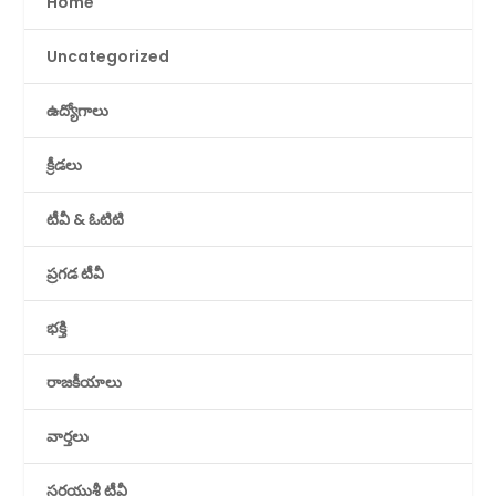
Home
Uncategorized
ఉద్యోగాలు
క్రీడలు
టీవీ & ఓటిటి
ప్రగడ టీవీ
భక్తి
రాజకీయాలు
వార్తలు
సరయుశ్రీ టీవీ