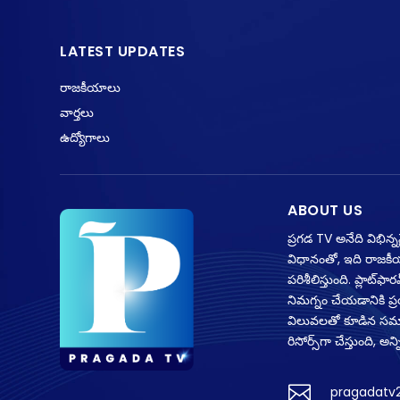
LATEST UPDATES
రాజకీయాలు
వార్తలు
ఉద్యోగాలు
ABOUT US
ప్రగడ TV అనేది విభిన్
విధానంతో, ఇది రాజకీ
పరిశీలిస్తుంది. ప్లాట
నిమగ్నం చేయడానికి ప
విలువలతో కూడిన సమాచా
రిసోర్స్‌గా చేస్తుంది,

pragadatv