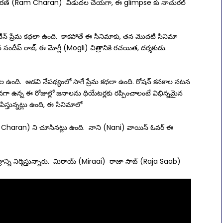
ర్ రామ్ చరణ్ (Ram Charan) విడుదల చేయగా, ఈ glimpse కు నాచురల్
టీన్ ప్రేమ కధలా ఉంది. కాకపోతే ఈ సినిమాకు, తన మొదటి సినిమా
దీప్ రాజ్, ఈ మోగ్లీ (Mogli) చిత్రానికి రచయిత, దర్శకుడు.
మాల ఉంది. ఆడవి నేపథ్యంలో సాగే ప్రేమ కధలా ఉంది. రోషన్ కనకాల నటన
వగా ఉన్న ఈ రోజుల్లో జనాలను థియేటర్లకు రప్పించాలంటే విభిన్నమైన
పిస్తున్నట్లు ఉంది, ఈ సినిమాలో
Charan) ని చూసినట్లు ఉంది. నాని (Nani) వాయిస్ ఓవర్ ఈ
ిత్రాన్ని నిర్మిస్తున్నారు. మిరాయ్ (Miraai) రాజా సాబ్ (Raja Saab)