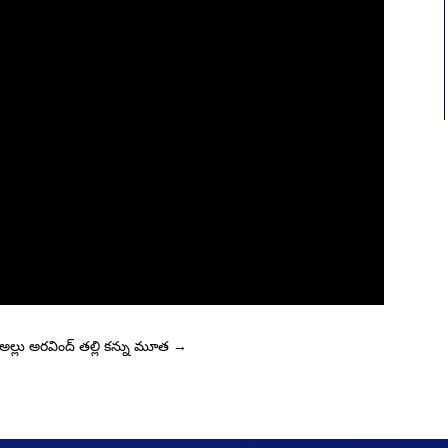
అల్లు అరవింద్ తల్లి కన్ను మూత
→