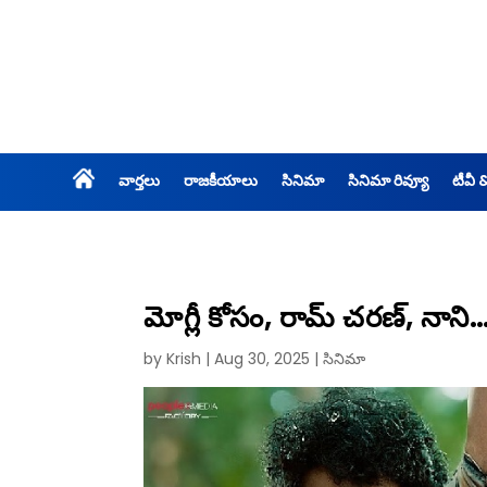
వార్తలు
రాజకీయాలు
సినిమా
సినిమా రివ్యూ
టీవీ 
మోగ్లీ కోసం, రామ్ చరణ్, నాన
by
Krish
|
Aug 30, 2025
|
సినిమా