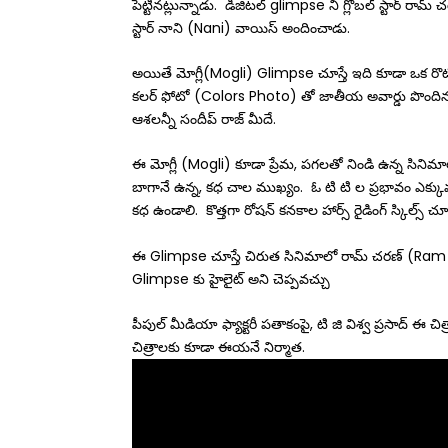
పెట్టినట్లున్నాడు. డిజిటల్ glimpse ని గ్లోబల్ స్టా
స్టార్ నాని (Nani) వాయిస్ అందించాడు.
అయితే మోగ్లీ(Mogli) Glimpse చూస్తే ఇది కూడా ఒక రొ
కలర్ ఫోటో (Colors Photo) తో జాతీయ అవార్డు పొందిన సం
ఆశలన్నీ సందీప్ రాజ్ మీదే.
ఈ మోగ్లీ (Mogli) కూడా ప్రేమ, పగలతో నిండి ఉన్న సిని
బాగానే ఉన్న, కధ చాల ముఖ్యం. ఓ టి టి ల ప్రభావం ఎక్కు
కధ ఉండాలి. కొత్తగా రోషన్ కనకాల హార్స్ రైడింగ్ స్కిల్స్ చూ
ఈ Glimpse చూస్తే చిరుత సినిమాలో రామ్ చరణ్ (Ram 
Glimpse కు హైలైట్ అని చెప్పవచ్చు
పీపుల్ మీడియా ఫ్యాక్టరీ పతాకంపై, టి జి విశ్వ ప్రసాద్ ఈ చ
చిత్రాలకు కూడా ఈయనే నిర్మాత.