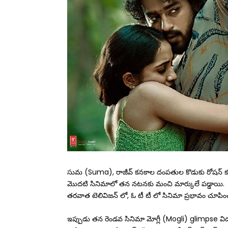
సుమ (Suma), రాజీవ్ కనకాల దంపతుల కొడుకు రోషన్ కనకా
మొదటి సినిమాలో తన నటనకు మంచి మార్కులే పడ్డాయి. అ
తరవాత టెలివిజన్ లో, ఓ టీ టీ లో సినిమా ప్రభావం చూపి
ఇప్పుడు తన రెండవ సినిమా మోగ్లీ (Mogli) glimpse విడ