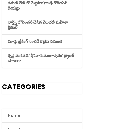
వరుణ్ తేజ్ తో మేర్లపాక గాంధీ కొరియన్
దెయ్యం
లార్డ్స్ లోసెంచరీ చేసిన మొదటి మహిళా
క్రికెటర్
రికార్డు బ్రేకింగ్ సెంచరీ కొట్టిన సమంత
కృష్ణ మనవడి ‘శ్రీనివాస మంగాపురం’ ట్రైలర్
చూశారా
CATEGORIES
Home