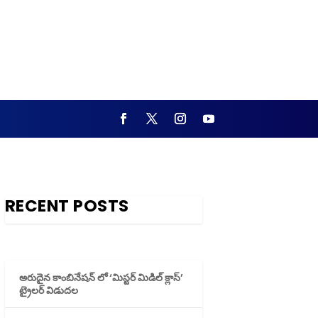
RECENT POSTS
అరుదైన కాంబినేషన్ లో ‘మిస్టర్ మిడిల్ క్లాస్’
ట్రైలర్ విడుదల