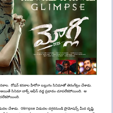
ల. రోషన్ కనకాల హీరోగా బబ్లుగం సినిమాతో తెరంగేట్రం చేశాడు.
యితే సినిమా బాక్స్ ఆఫీస్ వద్ద ప్రభావం చూపలేకపోయింది. ఆ
ంచలేకపోయింది.
ుదల చేశాడు. Glimpse విడుదల దగ్గరనుండి ప్రొమోషన్స్ మీద దృష్టి