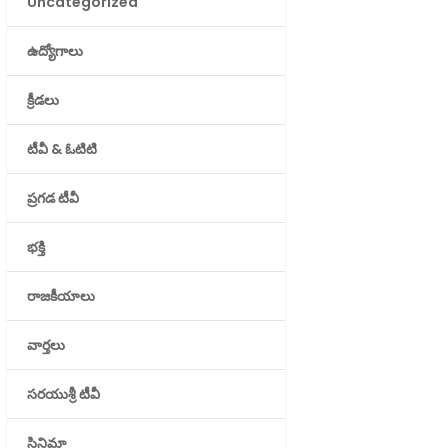
Uncategorized
ఉద్యోగాలు
క్రీడలు
టీవీ & ఓటిటి
ప్రగడ టీవీ
భక్తి
రాజకీయాలు
వార్తలు
సరయుశ్రీ టీవీ
సినిమా