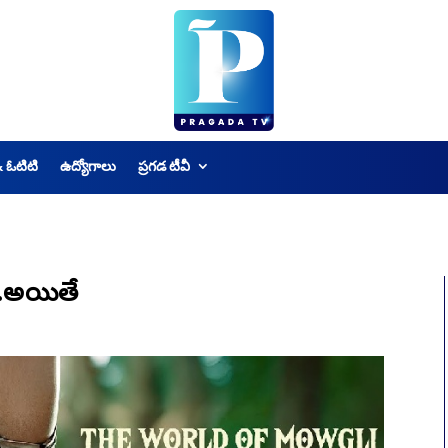
& ఓటిటి
ఉద్యోగాలు
ప్రగడ టీవీ
ి…అయితే