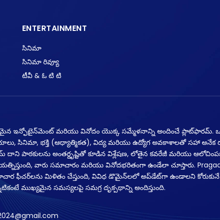
ENTERTAINMENT
సినిమా
సినిమా రివ్యూ
టీవీ & ఓ టి టి
నమైన ఇన్ఫోటైన్‌మెంట్ మరియు వినోదం యొక్క సమ్మేళనాన్ని అందించే ప్లాట్‌ఫారమ్. ఒక
యాలు, సినిమా, భక్తి (ఆధ్యాత్మికత), విద్య మరియు ఉద్యోగ అవకాశాలతో సహా అనే
్‌ఫారమ్ దాని పాఠకులను అంతర్దృష్టితో కూడిన విశ్లేషణ, లోతైన కవరేజీ మరియు ఆలోచింపజ
్రయత్నిస్తుంది, వారు సమాచారం మరియు వినోదభరితంగా ఉండేలా చూస్తారు. Praga
ర ఫీచర్‌లను మిళితం చేస్తుంది, వివిధ డొమైన్‌లలో అప్‌డేట్‌గా ఉండాలని కోరుకునే
 అన్నిటికంటే ముఖ్యమైన సమస్యలపై సమగ్ర దృక్పథాన్ని అందిస్తుంది.
2024@gmail.com