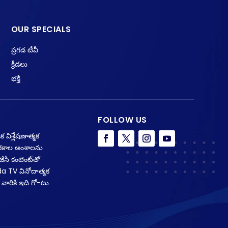
OUR SPECIALS
ప్రగడ టీవీ
క్రీడలు
భక్తి
FOLLOW US
 విశ్లేషణాత్మక
క రకాల అంశాలను
ేసే కంటెంట్‌తో
da TV వినోదాత్మక
 వారికి ఇది గో-టు