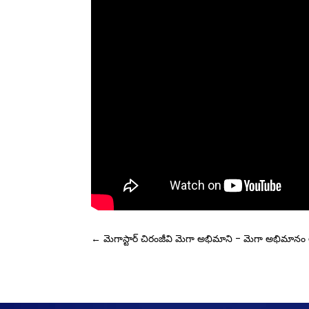
←
మెగాస్టార్ చిరంజీవి మెగా అభిమాని - మెగా అభిమానం