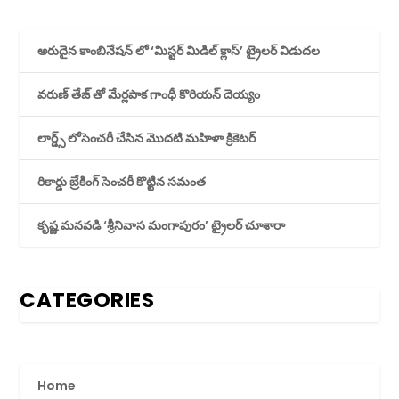
అరుదైన కాంబినేషన్ లో ‘మిస్టర్ మిడిల్ క్లాస్’ ట్రైలర్ విడుదల
వరుణ్ తేజ్ తో మేర్లపాక గాంధీ కొరియన్ దెయ్యం
లార్డ్స్ లోసెంచరీ చేసిన మొదటి మహిళా క్రికెటర్
రికార్డు బ్రేకింగ్ సెంచరీ కొట్టిన సమంత
కృష్ణ మనవడి ‘శ్రీనివాస మంగాపురం’ ట్రైలర్ చూశారా
CATEGORIES
Home