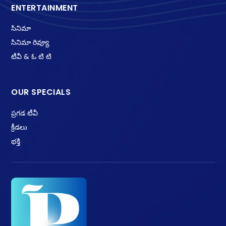
ENTERTAINMENT
సినిమా
సినిమా రివ్యూ
టీవీ & ఓ టి టి
OUR SPECIALS
ప్రగడ టీవీ
క్రీడలు
భక్తి