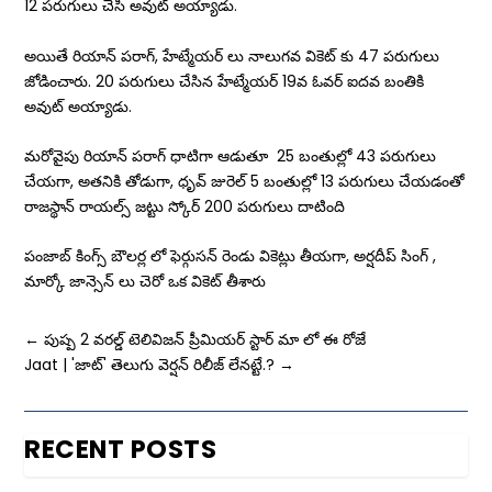
12 పరుగులు చేసి అవుట్ అయ్యాడు.
అయితే రియాన్ పరాగ్, హేట్మేయర్ లు నాలుగవ వికెట్ కు 47 పరుగులు
జోడించారు. 20 పరుగులు చేసిన హేట్మేయర్ 19వ ఓవర్ ఐదవ బంతికి
అవుట్ అయ్యాడు.
మరోవైపు రియాన్ పరాగ్ ధాటిగా ఆడుతూ 25 బంతుల్లో 43 పరుగులు
చేయగా, అతనికి తోడుగా, ధృవ్ జురెల్ 5 బంతుల్లో 13 పరుగులు చేయడంతో
రాజస్థాన్ రాయల్స్ జట్టు స్కోర్ 200 పరుగులు దాటింది
పంజాబ్ కింగ్స్ బౌలర్ల లో ఫెర్గుసన్ రెండు వికెట్లు తీయగా, అర్షదీప్ సింగ్ ,
మార్కో జాన్సెన్ లు చెరో ఒక వికెట్ తీశారు
←
పుష్ప 2 వరల్డ్ టెలివిజన్ ప్రీమియర్ స్టార్ మా లో ఈ రోజే
Jaat | 'జాట్‌' తెలుగు వెర్షన్ రిలీజ్ లేనట్టే.?
→
RECENT POSTS