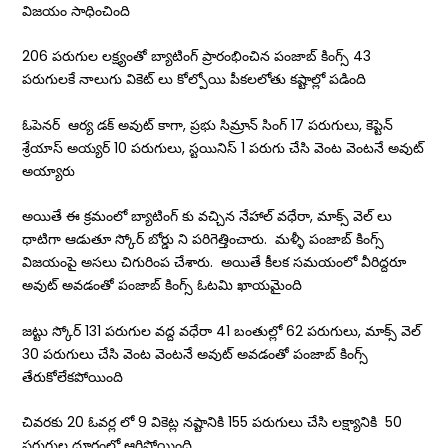
విజయం సాధించింది
206 పరుగుల లక్ష్యంతో బ్యాటింగ్ ప్రారంభించిన పంజాబ్ కింగ్స్ 43
పరుగులకే నాలుగు వికెట్ లు కోల్పోయి పీకలలోతు కష్టాల్లో పడింది
ఓపెనర్ ఆర్య డక్ అవుట్ కాగా, ప్రభు సిమ్రాన్ సింగ్ 17 పరుగులు, కెప్టెన్
శ్రేయాస్ అయ్యర్ 10 పరుగులు, స్టయినిస్ 1 పరుగు చేసి వెంట వెంటనే అవుట్
అయ్యారు
అయితే ఈ క్రమంలో బ్యాటింగ్ కు వచ్చిన నేహాల్ వధేరా, మాక్స్ వెల్ లు
ధాటిగా ఆడుతూ స్కోర్ బోర్డు ని పరిగెత్తించారు. మళ్ళీ పంజాబ్ కింగ్స్
విజయంపై అసలు చిగురింప చేశారు. అయితే కీలక సమయంలో వీరిద్దరూ
అవుట్ అవడంతో పంజాబ్ కింగ్స్ ఓటమి ఖాయమైంది
జట్టు స్కోర్ 131 పరుగుల వద్ద వధేరా 41 బంతుల్లో 62 పరుగులు, మాక్స్ వెల్
30 పరుగులు చేసి వెంట వెంటనే అవుట్ అవడంతో పంజాబ్ కింగ్స్
తేరుకోలేకపోయింది
చివరకు 20 ఓవర్ల లో 9 వికెట్ల నష్టానికి 155 పరుగులు చేసి లక్ష్యానికి 50
పరుగుల దూరంలో ఆగిపోయింది