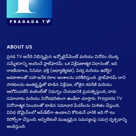
ABOUT US
ప్రగడ TV అనేది విభిన్నమైన ఇన్ఫోటైన్‌మెంట్ మరియు వినోదం యొక్క
సమ్మేళనాన్ని అందించే ప్లాట్‌ఫారమ్. ఒక విశ్లేషణాత్మక విధానంతో, ఇది
రాజకీయాలు, సినిమా, భక్తి (ఆధ్యాత్మికత), విద్య మరియు ఉద్యోగ
అవకాశాలతో సహా అనేక రకాల అంశాలను పరిశీలిస్తుంది. ప్లాట్‌ఫారమ్ దాని
పాఠకులను అంతర్దృష్టితో కూడిన విశ్లేషణ, లోతైన కవరేజీ మరియు
ఆలోచింపజేసే కంటెంట్‌తో నిమగ్నం చేయడానికి ప్రయత్నిస్తుంది, వారు
సమాచారం మరియు వినోదభరితంగా ఉండేలా చూస్తారు. Pragada TV
వినోదాత్మక విలువలతో కూడిన సమాచార ఫీచర్‌లను మిళితం చేస్తుంది,
వివిధ డొమైన్‌లలో అప్‌డేట్‌గా ఉండాలని కోరుకునే వారికి ఇది గో-టు
రిసోర్స్‌గా చేస్తుంది, అన్నిటికంటే ముఖ్యమైన సమస్యలపై సమగ్ర దృక్పథాన్ని
అందిస్తుంది.