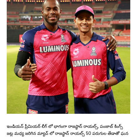
ఇండియన్ ప్రీమియర్ లీగ్ లో భాగంగా రాజస్థాన్ రాయల్స్, పంజాబ్ కింగ్స్
జట్ల మధ్య జరిగిన మ్యాచ్ లో రాజస్థాన్ రాయల్స్ 50 పరుగుల తేడాతో ఘన