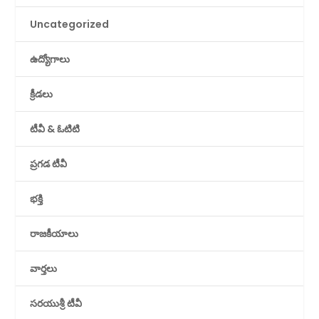
Uncategorized
ఉద్యోగాలు
క్రీడలు
టీవీ & ఓటిటి
ప్రగడ టీవీ
భక్తి
రాజకీయాలు
వార్తలు
సరయుశ్రీ టీవీ