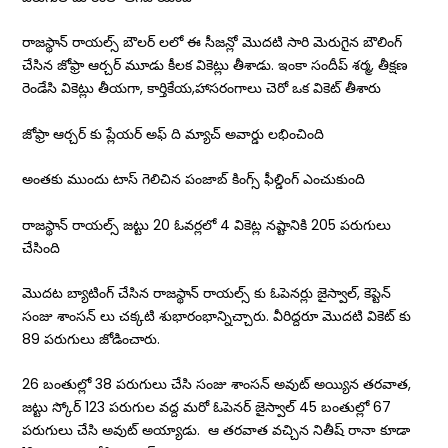
రాజస్థాన్ రాయల్స్ బౌలర్ లలో ఈ సీజన్లో మొదటి సారి మెరుగైన బౌలింగ్
చేసిన జోఫ్రా ఆర్చర్ మూడు కీలక వికెట్లు తీశాడు. ఇంకా సందీప్ శర్మ, తీక్షణ
రెండేసి వికెట్లు తీయగా, కార్తికేయ,హాసరంగాలు చెరో ఒక వికెట్ తీశారు
జోఫ్రా ఆర్చర్ కు ప్లేయర్ అఫ్ ది మ్యాచ్ అవార్డు లభించింది
అంతకు ముందు టాస్ గెలిచిన పంజాబ్ కింగ్స్ ఫీల్డింగ్ ఎంచుకుంది
రాజస్థాన్ రాయల్స్ జట్టు 20 ఓవర్లలో 4 వికెట్ల నష్టానికి 205 పరుగులు
చేసింది
మొదట బ్యాటింగ్ చేసిన రాజస్థాన్ రాయల్స్ కు ఓపెనర్లు జైస్వాల్, కెప్టెన్
సంజు శాంసన్ లు చక్కటి శుభారంభాన్నిచ్చారు. వీరిద్దరూ మొదటి వికెట్ కు
89 పరుగులు జోడించారు.
26 బంతుల్లో 38 పరుగులు చేసి సంజు శాంసన్ అవుట్ అయ్యిన తరవాత,
జట్టు స్కోర్ 123 పరుగుల వద్ద మరో ఓపెనర్ జైస్వాల్ 45 బంతుల్లో 67
పరుగులు చేసి అవుట్ అయ్యాడు. ఆ తరవాత వచ్చిన నితీష్ రానా కూడా