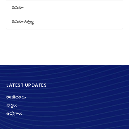
సినిమా
సినిమా రివ్యూ
LATEST UPDATES
రాజకీయాలు
వార్తలు
ఉద్యోగాలు