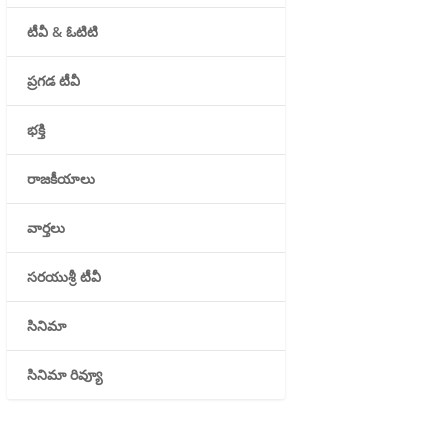
టీవీ & ఓటిటి
ప్రగడ టీవీ
భక్తి
రాజకీయాలు
వార్తలు
సరయుశ్రీ టీవీ
సినిమా
సినిమా రివ్యూ