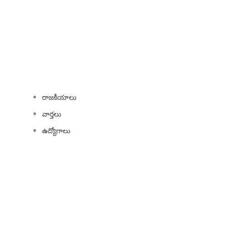
LATEST UPDATES
రాజకీయాలు
వార్తలు
ఉద్యోగాలు
ABOUT US
ప్రగడ TV అనేది విభిన్
విధానంతో, ఇది రాజకీయ
పరిశీలిస్తుంది. ప్లాట
నిమగ్నం చేయడానికి ప