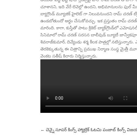
చూశానని, ఇది వేరే లెవెల్లో ఉందని, అభిమానులను ఫుల్ మ
బ్యాగ్రౌండ్ మ్యూజిక్ హైలెట్ గా నిలువనుందని రామ్ చరణ్ ట్వీట్ 
ఉండబోతుందో అర్ధం చేసుకోవచ్చు. ఇక ప్రస్తుతం రామ్ చర
మారింది. కాగా, కుస్తీతో పాటు క్రికెట్‌ బ్యాక్‌గ్రౌండ్‌లో ఎ
సినిమాలో రామ్ చరణ్ సరసన బాలీవుడ్‌ బ్యూటీ జాన్వీకపూర్
శివరాజ్‌కుమార్, దివ్యేండు శ‌ర్మ కీల‌క పాత్ర‌ల్లో న‌టిస్తు
తెరకెక్కుతున్న ఈ చిత్రాన్ని ప్రముఖ నిర్మాణ సంస్థ మైత్రీ మూ
వెంకట సతీష్ కిలారు నిర్మిస్తున్నారు.
←
చెన్నై సూపర్ కింగ్స్ హ్యాట్రిక్ ఓటమి
పంజాబ్ కింగ్స్ విజ