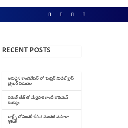
RECENT POSTS
అరుదైన కాంబినేషన్ లో ‘మిస్టర్ మిడిల్ క్లాస్’
ట్రైలర్ విడుదల
వరుణ్ తేజ్ తో మేర్లపాక గాంధీ కొరియన్
దెయ్యం
లార్డ్స్ లోసెంచరీ చేసిన మొదటి మహిళా
క్రికెటర్