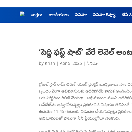
వార్తలు
రాజకీయాలు
సినిమా
సినిమా రివ్యూ
టీవీ 
‘పెద్ది ఫస్ట్ షాట్’ వేరే లెవెల్‌ అ
by
Krish
|
Apr 5, 2025
|
సినిమా
గ్లోబల్ స్టార్ రామ్ చరణ్, యంగ్ డైరెక్టర్ బుచ్చిబాబు సాన ద
బృందం మెగా అభిమానులకు అదిరిపోయే కానుక అందించింది. 
లుక్‌ పోస్టర్‌ను రిలీజ్ చేయగా.. అభిమానుల నుంచి అదిరిపోయే 
అప్‌డేట్‌ను ఇవ్వ‌బోతున్న‌ట్లు ప్ర‌క‌టించిన విష‌యం తెలిసిందే. 
ఉదయం 11.45 గంటలకు విడుదల చేయ‌నున్న‌ట్లు ప్ర‌క‌టించార
అభిమానులతో పాటుగా సినీ ప్రియుల్లోనూ నెలకొంది.
అయితే ‘పెద్ది ఫస్ట్ షాట్’ గ్లింప్స్‌పై హీరో రామ్ చరణ్ తాజాగా