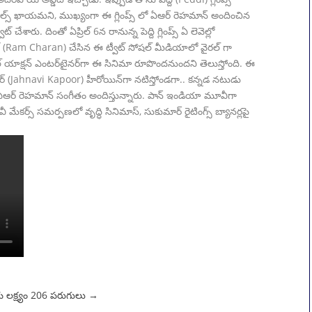
ీల్స్ ఖాయమని, ముఖ్యంగా ఈ గ్లింప్స్ లో ఏఆర్ రెహమాన్ అందించిన
చేశారు. దింతో ఏప్రిల్ 6న రానున్న పెద్ది గ్లింప్స్ ఏ లెవెల్లో
ణ్ (Ram Charan) చేసిన ఈ ట్వీట్ సోషల్ మీడియాలో వైరల్ గా
మోషనల్‌ యాక్షన్‌ ఎంటర్‌టైనర్‌గా ఈ సినిమా రూపొందనుందని తెలుస్తోంది. ఈ
 (Jahnavi Kapoor) హీరోయిన్‌గా నటిస్తోండగా.. క‌న్న‌డ నటుడు
న్నారు. ఎఆర్ రెహమాన్‌ సంగీతం అందిస్తున్నారు. పాన్ ఇండియా మూవీగా
వీ మేకర్స్ సమర్పణలో వృద్ధి సినిమాస్, సుకుమార్ రైటింగ్స్ బ్యానర్లపై
య లక్ష్యం 206 పరుగులు
→