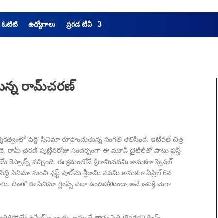
& ఓటిటి
ఉద్యోగాలు
ప్రగడ టీవీ
ంటున్న రామ్‌చరణ్‌
ర్శకత్వంలో ‘పెద్ది’ సినిమా రూపొందుతున్న సంగతి తెలిసిందే. ఇటీవలే చిత్ర
రామ్ చరణ్ పుట్టినరోజు సందర్భంగా ఈ మూవీ టైటిల్‌తో పాటు ఫస్ట్
రెస్పాన్స్ వచ్చింది. ఈ క్రమంలోనే శ్రీరామిన‌వ‌మి కానుక‌గా స్పెష‌ల్
పెద్ది సినిమా నుంచి ఫ‌స్ట్ షాట్‌ను శ్రీరామి న‌వ‌మి కానుక‌గా ఏప్రిల్ 6న
ు. దీంతో ఈ సినిమా గ్లింప్స్ ఎలా ఉండబోతుందా అనే ఆసక్తి మెగా
 అదిరిపోయే అప్డేట్ ఇచ్చాడు. ఇప్పుడే తాను పెద్ది (Peddi) గ్లింప్స్