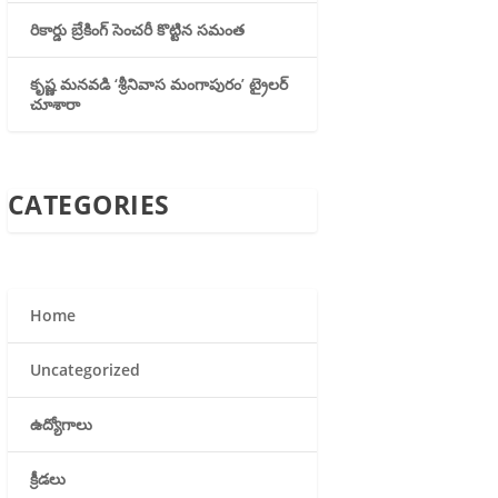
రికార్డు బ్రేకింగ్ సెంచరీ కొట్టిన సమంత
కృష్ణ మనవడి ‘శ్రీనివాస మంగాపురం’ ట్రైలర్
చూశారా
CATEGORIES
Home
Uncategorized
ఉద్యోగాలు
క్రీడలు