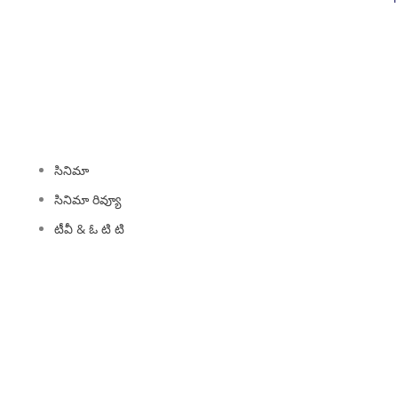
ENTERTAINMENT
సినిమా
సినిమా రివ్యూ
టీవీ & ఓ టి టి
నమైన ఇన్ఫోటైన్‌మెంట్ మరియు వినోదం యొక్క సమ్మేళనాన్ని అందించే ప్లాట్‌ఫారమ్. ఒక
ాలు, సినిమా, భక్తి (ఆధ్యాత్మికత), విద్య మరియు ఉద్యోగ అవకాశాలతో సహా అనేక
్‌ఫారమ్ దాని పాఠకులను అంతర్దృష్టితో కూడిన విశ్లేషణ, లోతైన కవరేజీ మరియు ఆలోచింప
్రయత్నిస్తుంది, వారు సమాచారం మరియు వినోదభరితంగా ఉండేలా చూస్తారు. Pragad