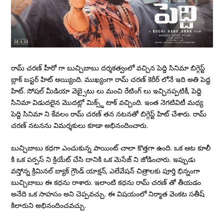
రామ్ చరణ్ హీరో గా బుచ్చిబాబు దర్శకత్వంలో వచ్చిన పెద్ది సినిమా బిగ్గెస్ట్
బ్లాక్ బస్టర్ హిట్ అయ్యింది. ముఖ్యంగా రామ్ చరణ్ కెరీర్ లోనే ఇది అతి పెద్ద
హిట్. సోషల్ మీడియా వెబ్సైటు లు మంచి రేటింగ్ లు ఇచ్చినప్పటికీ, పెద్ది
సినిమా విడుదలైన మొదట్లో మిక్స్డ్ టాక్ వచ్చింది. ఇంత నెగటివిటీ మధ్య
పెద్ది సినిమా ని కేవలం రామ్ చరణ్ తన నటనతో బిగ్గెస్ట్ హిట్ చేశారు. రామ్
చరణ్ నటనను విమర్శకులు కూడా అభినందించారు.
బుచ్చిబాబు కధగా ఎంచుకున్న పాయింట్ చాలా కొత్తగా ఉంది. ఒక ఆట కూలీ
కి ఒక పర్పస్ ని క్రియేట్ చేసి దానికి ఒక మెసేజ్ ని జోడించారు. ఇప్పుడు
వస్తోన్న క్రిమినల్ బ్యాక్ గ్రౌండ్ యాక్షన్, ఎలేవేషన్ చిత్రాలకు పూర్తి భిన్నంగా
బుచ్చిబాబు ఈ కధను రాశారు. ఇలాంటి కధను రామ్ చరణ్ తో తీయడం
అనేది ఒక సాహసం అని చెప్పవచ్చు. ఈ విషయంలో నిర్మాత వెంకట సతీష్
కిలారుని అభినందించవచ్చు.