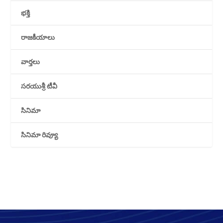
భక్తి
రాజకీయాలు
వార్తలు
సరయుశ్రీ టీవీ
సినిమా
సినిమా రివ్యూ