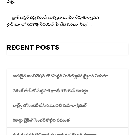
ఎత్తు.
←
బ్లాక్ బస్టర్ పెద్ది నుండి బుచ్చిబాబు ఏం నేర్చుకున్నాడు?
స్టార్ మా లో సరికొత్త సీరియల్ 'ఏ దేవి వరమో నీవు'
→
RECENT POSTS
అరుదైన కాంబినేషన్ లో ‘మిస్టర్ మిడిల్ క్లాస్’ ట్రైలర్ విడుదల
వరుణ్ తేజ్ తో మేర్లపాక గాంధీ కొరియన్ దెయ్యం
లార్డ్స్ లోసెంచరీ చేసిన మొదటి మహిళా క్రికెటర్
రికార్డు బ్రేకింగ్ సెంచరీ కొట్టిన సమంత