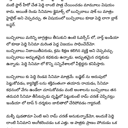
వంటి స్టార్ హీరో చేత పెద్ది లాంటి పాత్ర చేయించడం మామూలు విషయం
కాదు. అయితే రెండు సినిమాల క్లైమాక్స్ లో బుచ్చిబాబు షాక్ లు మాత్రం
హైలైట్ అని చెప్పవచ్చు. ఈ విషయంలో బుచ్చిబాబు కూడా పెద్ది లాగా బ్లాక్
బస్టర్.
బుచ్చిబాబు మరిన్ని జాగ్రత్తలు తీసుకుని ఉంటె ఓవర్సీస్ లో, నార్త్ ఇండియా
లో కూడా పెద్ది సినిమా మరింత పెద్ద విజయం సాధించేదేమో.
బుచ్చిబాబు నిజాయితీపరుడు, క్రమ శిక్షణ కలిగిన వ్యక్తి అని చెప్పవచ్చు.
బుచ్చిబాబు అద్భుతమైన కధకుడు ఉన్నాడు. అద్భుతమైన దర్శకుడు
ఉన్నాడు. పెద్ది సినిమా లో కొన్ని సన్నివేశాలలో వీళ్లిద్దరు కనిపిస్తారు.
బుచ్చిబాబు కు పెద్ది రెండవ సినిమా మాత్రమే. బడ్జెట్ ను అదుపులో
పెట్టుకోవడం, క్యారెక్టర్ లను శక్తివంతంగా తయారు రాయడం, సినిమా
కధనంలో వేగం ఉండేలా చూసుకోవడం వంటి అంశాలను బుచ్చిబాబు తన
తదుపరి సినిమా తీసేటప్పడు దృష్టిలో పెట్టుకుంటే రామ్ చరణ్ చెప్పినట్లు
ఇండియా లో టాప్ 5 దర్శకుల జాబితాలో చేరిపోవడం గ్యారంటీ.
మళ్ళీ పుడతామా ఏంటి అని రామ్ చరణ్ అనుకున్నాడేమో, అందుకే పెద్ది
లాంటి సినిమాని అంగీకరించడం ఒక ఎత్తు. ఆ పాత్రకు ప్రాణం పోయడం ఒక