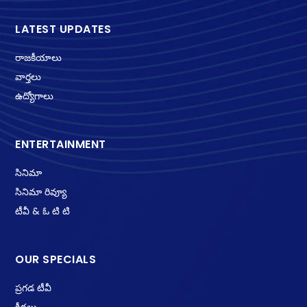
LATEST UPDATES
రాజకీయాలు
వార్తలు
ఉద్యోగాలు
ENTERTAINMENT
సినిమా
సినిమా రివ్యూ
టీవీ & ఓ టి టి
OUR SPECIALS
ప్రగడ టీవీ
క్రీడలు