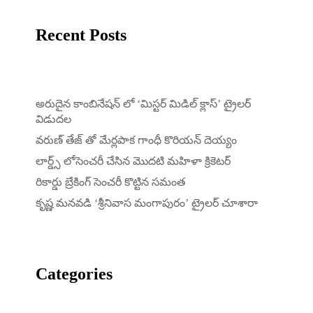
Recent Posts
అరుదైన కాంబినేషన్ లో ‘మిస్టర్ మిడిల్ క్లాస్’ ట్రైలర్
విడుదల
వరుణ్ తేజ్ తో మేర్లపాక గాంధీ కొరియన్ దెయ్యం
లార్డ్స్ లోసెంచరీ చేసిన మొదటి మహిళా క్రికెటర్
రికార్డు బ్రేకింగ్ సెంచరీ కొట్టిన సమంత
కృష్ణ మనవడి ‘శ్రీనివాస మంగాపురం’ ట్రైలర్ చూశారా
Categories