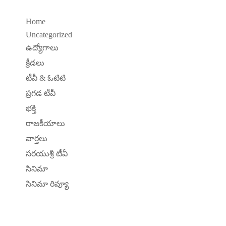
Home
Uncategorized
ఉద్యోగాలు
క్రీడలు
టీవీ & ఓటిటి
ప్రగడ టీవీ
భక్తి
రాజకీయాలు
వార్తలు
సరయుశ్రీ టీవీ
సినిమా
సినిమా రివ్యూ