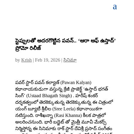
స్టెప్పులతో అదరగొట్టిన పవన్.. ‘ఆరా ఆఫ్ ఉస్తాద్’
ప్రోమో రిలీజ్
by
Krish
|
Feb 19, 2026
|
సినిమా
పవర్ స్టార్ పవన్ కల్యాణ్‌ (Pawan Kalyan)
కథానాయకుడుగా వస్తున్న క్రేజీ ప్రాజెక్ట్ ‘ఉస్తాద్‌ భగత్‌
సింగ్’ (Ustaad Bhagath Singh) . హరీష్‌ శంకర్‌
దర్శకత్వంలో తెరకెక్కుతున్న తెరకెక్కుతున్న ఈ చిత్రంలో
యంగ్ బ్యూటీ శ్రీలీల (Sree Leela) కథానాయికగా
నటిస్తుంది. రాశీఖన్నా (Rasi Khanna) కీలక పాత్రలో
అలరించనుంది. భారీ బడ్జెట్ తో మైత్రీ మూవీ మేకర్స్‌
నిర్మిస్తోన్న ఈ సినిమాకు రాక్ స్టార్ దేవిశ్రీ ప్రసాద్ సంగీతం