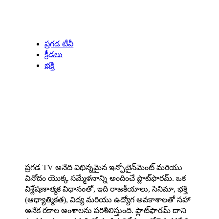
Our Specials
ప్రగడ టీవీ
క్రీడలు
భక్తి
About us
ప్రగడ TV అనేది విభిన్నమైన ఇన్ఫోటైన్‌మెంట్ మరియు
వినోదం యొక్క సమ్మేళనాన్ని అందించే ప్లాట్‌ఫారమ్. ఒక
విశ్లేషణాత్మక విధానంతో, ఇది రాజకీయాలు, సినిమా, భక్తి
(ఆధ్యాత్మికత), విద్య మరియు ఉద్యోగ అవకాశాలతో సహా
అనేక రకాల అంశాలను పరిశీలిస్తుంది. ప్లాట్‌ఫారమ్ దాని