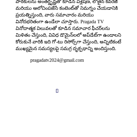
పాఠకులను అంతర్దృష్టితో కూడిన విశ్లేషణ, లోతైన కవరేజీ
మరియు ఆలోచింపజేసే కంటెంట్‌తో నిమగ్నం చేయడానికి
ప్రయత్నిస్తుంది, వారు సమాచారం మరియు
వినోదభరితంగా ఉండేలా చూస్తారు. Pragada TV
వినోదాత్మక విలువలతో కూడిన సమాచార ఫీచర్‌లను
మిళితం చేస్తుంది, వివిధ డొమైన్‌లలో అప్‌డేట్‌గా ఉండాలని
కోరుకునే వారికి ఇది గో-టు రిసోర్స్‌గా చేస్తుంది, అన్నిటికంటే
ముఖ్యమైన సమస్యలపై సమగ్ర దృక్పథాన్ని అందిస్తుంది.

pragadatv2024@gmail.com
Follow us