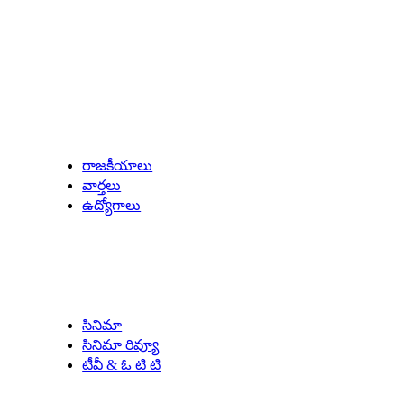
Latest Updates
రాజకీయాలు
వార్తలు
ఉద్యోగాలు
Entertainment
సినిమా
సినిమా రివ్యూ
టీవీ & ఓ టి టి