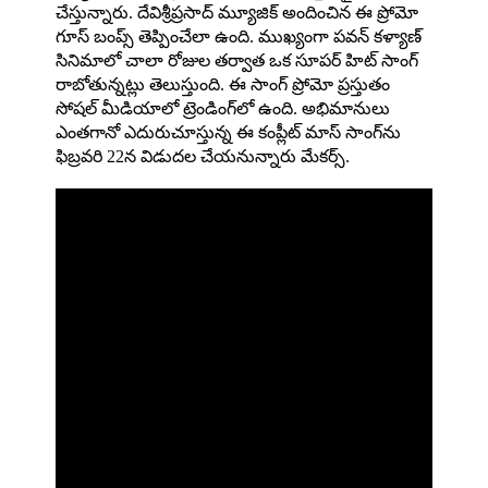
చేస్తున్నారు. దేవిశ్రీప్రసాద్ మ్యూజిక్ అందించిన ఈ ప్రోమో
గూస్ బంప్స్ తెప్పించేలా ఉంది. ముఖ్యంగా ప‌వ‌న్ క‌ళ్యాణ్
సినిమాలో చాలా రోజుల త‌ర్వాత ఒక సూప‌ర్ హిట్ సాంగ్
రాబోతున్న‌ట్లు తెలుస్తుంది. ఈ సాంగ్ ప్రోమో ప్రస్తుతం
సోషల్ మీడియాలో ట్రెండింగ్‌లో ఉంది. అభిమానులు
ఎంతగానో ఎదురుచూస్తున్న ఈ కంప్లీట్ మాస్ సాంగ్‌ను
ఫిబ్రవరి 22న విడుదల చేయనున్నారు మేకర్స్.