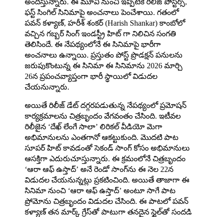
అందిస్తున్నారు. ఈ మూవీ నుంచి ఇప్పటికే రిలీజ్ పోస్టర్స్,
ఫస్ట్‌ సింగిల్‌ సినిమాపై అంచనాలు పెంచేశాయి. గతంలో
పవన్ కళ్యాణ్, హరీశ్ శంకర్ (Harish Shankar) కాంబోలో
వచ్చిన గబ్బర్ సింగ్ ఇండస్ట్రీ హిట్ గా నిలిచిన సంగతి
తెలిసిందే. ఈ నేపథ్యంలోనే ఈ సినిమాపై భారీగా
అంచనాలు ఉన్నాయి. ప్రస్తుతం పోస్ట్ ప్రొడక్షన్ పనులను
జరుపుకొంటున్న ఈ సినిమా ఈ సినిమాను 2026 మార్చి
26న ప్రపంచవ్యాప్తంగా భారీ స్థాయిలో విడుదల
చేయనున్నారు.
అయితే రిలీజ్ డేట్ దగ్గరపడుతున్న నేపథ్యంలో ప్రమోషన్
కార్యక్రమాలను చిత్రబృందం వేగవంతం చేసింది. ఇటీవల
రిలీజైన ‘దేఖ్ లేంగే సాలా’ లిరికల్ వీడియో మెగా
అభిమానులను ఎంతగానో ఆకట్టుకుంది. మొదటి పాట
సూపర్ హిట్ కావడంతో సెకండ్ సాంగ్ కోసం అభిమానులు
ఆసక్తిగా ఎదురుచూస్తున్నారు. ఈ క్రమంలోనే చిత్రబృందం
‘ఆరా ఆఫ్ ఉస్తాద్’ అనే రెండో సాంగ్‌ను ఈ నెల 22న
విడుదల చేయనున్నట్లు ప్రకటించింది. అయితే తాజాగా ఈ
సినిమా నుంచి ‘ఆరా ఆఫ్ ఉస్తాద్’ అంటూ సాగే పాట
ప్రోమోను చిత్ర‌బృందం విడుద‌ల చేసింది. ఈ పాట‌లో పవన్
కళ్యాణ్ తన మార్క్ గ్రేస్‌తో పాటుగా తనదైన స్టైల్‌తో సందడి