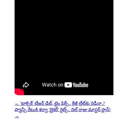
←
'టాక్సిక్‌' టీజర్‌ డేట్, టైం ఫిక్స్‌.. క్రేజీ ట్రీట్‌కు రెడీనా.?
ఫ్యాన్సీ రేటుకి శర్వా 'బైకర్' రైట్స్.. దిల్ రాజు మాస్టర్ ప్లాన్!
→