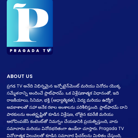
ABOUT US
ప్రగడ TV అనేది విభిన్నమైన ఇన్ఫోటైన్‌మెంట్ మరియు వినోదం యొక్క
సమ్మేళనాన్ని అందించే ప్లాట్‌ఫారమ్. ఒక విశ్లేషణాత్మక విధానంతో, ఇది
రాజకీయాలు, సినిమా, భక్తి (ఆధ్యాత్మికత), విద్య మరియు ఉద్యోగ
అవకాశాలతో సహా అనేక రకాల అంశాలను పరిశీలిస్తుంది. ప్లాట్‌ఫారమ్ దాని
పాఠకులను అంతర్దృష్టితో కూడిన విశ్లేషణ, లోతైన కవరేజీ మరియు
ఆలోచింపజేసే కంటెంట్‌తో నిమగ్నం చేయడానికి ప్రయత్నిస్తుంది, వారు
సమాచారం మరియు వినోదభరితంగా ఉండేలా చూస్తారు. Pragada TV
వినోదాత్మక విలువలతో కూడిన సమాచార ఫీచర్‌లను మిళితం చేస్తుంది,