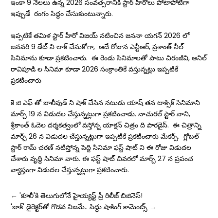
ఇంకా 9 నెలలు ఉన్న 2026 సంవత్సరానికి స్టార్ హీరోలు పోటాపోటీగా
ఇప్పుడే రంగం సిద్ధం చేసుకుంటున్నారు.
ఇప్పటికే తమిళ స్టార్ హీరో విజయ్ నటించిన జననా యగన్ 2026 లో
జనవరి 9 డేట్ ని లాక్ చేసుకోగా, ఆదే రోజున ఎన్టీఆర్, ప్రశాంత్ నీల్
సినిమాను కూడా ప్రకటించారు. ఈ రెండు సినిమాలతో పాటు చిరంజీవి, అనిల్
రావిపూడి ల సినిమా కూడా 2026 సంక్రాంతికే వస్తున్నట్లు ఇప్పటికే
ప్రకటించారు
కె జి ఎఫ్ తో బాలీవుడ్ ని షాక్ చేసిన నటుడు యాష్ తన టాక్సిక్ సినిమాని
మార్చ్ 19 న విడుదల చేస్తున్నట్లుగా ప్రకటించాడు. నాచురల్ స్టార్ నాని,
శ్రీకాంత్ ఓదెల దర్శకత్వంలో వస్తోన్న యాక్షన్ చిత్రం ది పారడైస్. ఈ చిత్రాన్ని
మార్చ్ 26 న విడుదల చేస్తున్నట్లుగా ఇప్పటికే ప్రకటించారు మేకర్స్. గ్లోబల్
స్టార్ రామ్ చరణ్ నటిస్తోన్న పెద్ది సినిమా ఫస్ట్ షాట్ ని ఈ రోజు విడుదల
చేశారు వృద్ధి సినిమా వారు. ఈ ఫస్ట్ షాట్ చివరలో మార్చ్ 27 న ప్రపంచ
వ్యాప్తంగా విడుదల చేస్తున్నట్లుగా ప్రకటించారు.
←
'కూలీ'కి తెలుగులోనే హైయ్యస్ట్ ప్రీ రిలీజ్ బిజినెస్!
'జాక్‌' డైరెక్టర్‌తో గొడవ నిజమే.. సిద్ధు షాకింగ్ కామెంట్స్
→