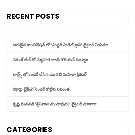
RECENT POSTS
అరుదైన కాంబినేషన్ లో ‘మిస్టర్ మిడిల్ క్లాస్’ ట్రైలర్ విడుదల
వరుణ్ తేజ్ తో మేర్లపాక గాంధీ కొరియన్ దెయ్యం
లార్డ్స్ లోసెంచరీ చేసిన మొదటి మహిళా క్రికెటర్
రికార్డు బ్రేకింగ్ సెంచరీ కొట్టిన సమంత
కృష్ణ మనవడి ‘శ్రీనివాస మంగాపురం’ ట్రైలర్ చూశారా
CATEGORIES