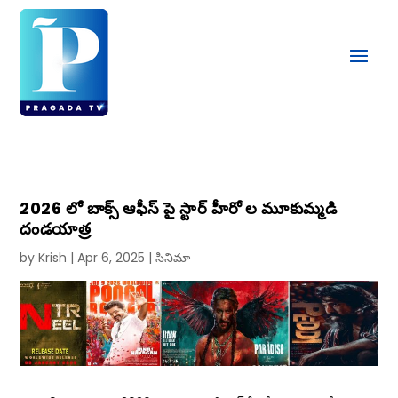
2026 లో బాక్స్ ఆఫీస్ పై స్టార్ హీరో ల మూకుమ్మడి
దండయాత్ర
by
Krish
|
Apr 6, 2025
|
సినిమా