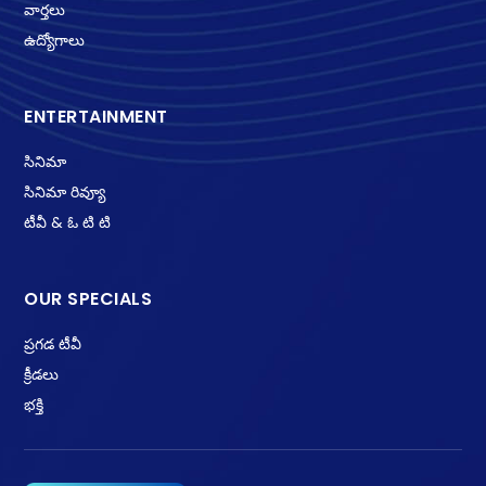
వార్తలు
ఉద్యోగాలు
ENTERTAINMENT
సినిమా
సినిమా రివ్యూ
టీవీ & ఓ టి టి
OUR SPECIALS
ప్రగడ టీవీ
క్రీడలు
భక్తి