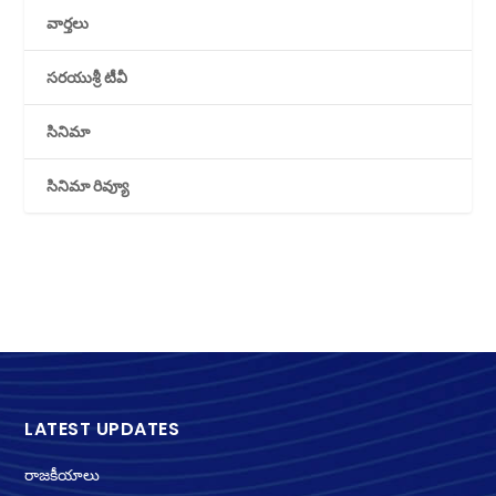
వార్తలు
సరయుశ్రీ టీవీ
సినిమా
సినిమా రివ్యూ
LATEST UPDATES
రాజకీయాలు