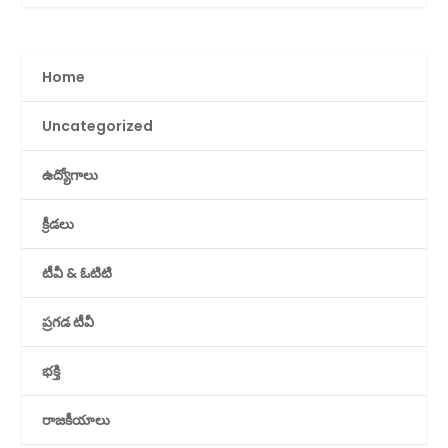
Home
Uncategorized
ఉద్యోగాలు
క్రీడలు
టీవీ & ఓటిటి
ప్రగడ టీవీ
భక్తి
రాజకీయాలు