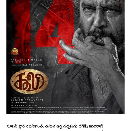
సూపర్ స్టార్ రజనీకాంత్, త‌మిళ అగ్ర ద‌ర్శ‌కుడు లోకేష్ కనగ‌రాజ్‌