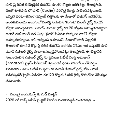
కూలీ ప్రీ రిలీజ్ థియేట్రికల్ బిజినెస్ రూ.40 కోట్లకు జరిగినట్లు తెలుస్తోంది.
దింతో టాలీవుడ్ లో కూలీ (Coolie) సరికొత్త రికార్డు సాదించినట్లయింది.
ఇప్పటి వరకూ తమిళ డబ్బింగ్ చిత్రాలకు ఈ రేంజులో బిజినెస్ జరగలేదు.
అంతకుముందు తెలుగులో సూర్య నటించిన ‘కంగువ’ మూవీ రైట్స్ రూ.25
కోట్లకు అమ్ముడవగా.. విజయ్ ‘లియో’ రైట్స్ రూ.20 కోట్లకు అమ్ముడయ్యాయి.
అలాగే రజినీకాంత్ గత చిత్రం ‘జైలర్’ సినిమా హక్కులు రూ.17 కోట్లకు
అమ్ముడయ్యాయి. కానీ ఇప్పుడు ఊహించని రేంజులో కూలీ చిత్రానికి
తెలుగులో రూ.40 కోట్ల ప్రీ రిలీజ్ బిజినెస్ జరగడం విశేషం. ఇక ఇప్పటికే కూలీ
మూవీ డిజిటల్‌ రైట్స్‌ కూడా అమ్ముడైపోయినట్లు తెలుస్తోంది. ఈ చిత్రానికి
సంబంధించిన డిజిటల్ రైట్స్ ను ప్రముఖ ఓటీటీ సంస్థ అమెజాన్
(Amazon) ప్రైమ్ వీడియోస్ కళ్లుచెదిరే ధరకు కొనుగోలు చేసినట్లు
సమాచారం. పలు ఓటీటీ సంస్థలు ఈ మూవీ డిజిటల్‌ రైట్స్‌ కోసం పోటీ
పడినప్పటికీ ప్రైమ్‌ వీడియో రూ.120 కోట్లకు ఓటీటీ రైట్స్‌ కొనుగోలు చేసినట్లు
సమాచారం.
←
ముంబై ఇండియన్స్ కు గుడ్ న్యూస్
2026 లో బాక్స్ ఆఫీస్ పై స్టార్ హీరో ల మూకుమ్మడి దండయాత్ర
→