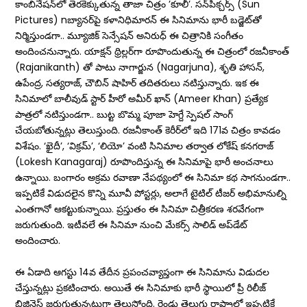
కాంబినేషన్‌లో తెరకెక్కుతున్న తాజా చిత్రం ’కూలీ’. సన్‌పిక్చర్స్ (Sun
Pictures) nబ్యానర్‌పై కళానిధిమారన్ ఈ సినిమాను భారీ బ‌డ్జెట్‌తో
నిర్మిస్తుండ‌గా.. మ్యూజిక్ సెన్సేషన్ అనిరుధ్ ఈ చిత్రానికి సంగీతం
అందించనున్నారు. యాక్షన్‌ థ్రిల్లర్‌గా రూపొందుతున్న ఈ చిత్రంలో రజనీకాంత్‌
(Rajanikanth) తో పాటు నాగార్జున (Nagarjuna), శృతి హాసన్,
ఉపేంద్ర, సత్యరాజ్, చౌబిన్ షాహిర్ తదితరులు నటిస్తున్నారు. ఇక ఈ
సినిమాలో బాలీవుడ్ స్టార్ హీరో అమీర్ ఖాన్ (Ameer Khan) ప్రత్యేక
పాత్రలో నటిస్తుండగా.. బుట్ట బొమ్మ పూజా హెగ్దే స్పెష‌ల్ సాంగ్
చేయ‌బోతున్న‌ట్లు తెలుస్తుంది. రజనీకాంత్‌ కెరీర్‌లో ఇది 171వ చిత్రం కావడం
విశేషం. ‘ఖైదీ’, ‘విక్రమ్’, ‘లియో’ వంటి సినిమాల తర్వాత లోకేష్ కనగరాజ్‌
(Lokesh Kanagaraj) రూపొందిస్తున్న ఈ సినిమాపై భారీ అంచనాలు
ఉన్నాయి. బంగారం అక్రమ రవాణా నేపథ్యంలో ఈ సినిమా కథ సాగనుండగా..
ఇప్పటికే విడుదలైన కొన్ని మూవీ పోస్టర్లు, అలాగే టైటిల్ టీజర్ అభిమానుల్ని
ఎంతగానో ఆకట్టుకున్నాయి. ప్రస్తుతం ఈ సినిమా చిత్రీకరణ శరవేగంగా
జరుగుతుంది. ఇటీవలే ఈ సినిమా నుంచి మేక‌ర్స్ సాలిడ్ అప్‌డేట్
అందించారు.
ఈ ఏడాది ఆగస్టు 14వ తేదీన ప్ర‌పంచ‌వ్యాప్తంగా ఈ సినిమాను విడుద‌ల
చేస్తున్న‌ట్లు ప్రకటించారు. అయితే ఈ సినిమాకు భారీ స్థాయిలో ప్రీ రిలీజ్
బిజినెస్ జరుగుతున్నట్లుగా తెలుస్తోంది. రెండు తెలుగు రాష్ట్రాల్లో ఇప్పటికే