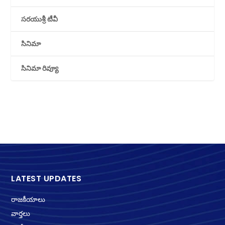
సరయుశ్రీ టీవీ
సినిమా
సినిమా రివ్యూ
LATEST UPDATES
రాజకీయాలు
వార్తలు