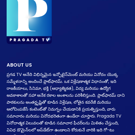
ABOUT US
ప్రగడ TV అనేది విభిన్నమైన ఇన్ఫోటైన్‌మెంట్ మరియు వినోదం యొక్క
సమ్మేళనాన్ని అందించే ప్లాట్‌ఫారమ్. ఒక విశ్లేషణాత్మక విధానంతో, ఇది
రాజకీయాలు, సినిమా, భక్తి (ఆధ్యాత్మికత), విద్య మరియు ఉద్యోగ
అవకాశాలతో సహా అనేక రకాల అంశాలను పరిశీలిస్తుంది. ప్లాట్‌ఫారమ్ దాని
పాఠకులను అంతర్దృష్టితో కూడిన విశ్లేషణ, లోతైన కవరేజీ మరియు
ఆలోచింపజేసే కంటెంట్‌తో నిమగ్నం చేయడానికి ప్రయత్నిస్తుంది, వారు
సమాచారం మరియు వినోదభరితంగా ఉండేలా చూస్తారు. Pragada TV
వినోదాత్మక విలువలతో కూడిన సమాచార ఫీచర్‌లను మిళితం చేస్తుంది,
వివిధ డొమైన్‌లలో అప్‌డేట్‌గా ఉండాలని కోరుకునే వారికి ఇది గో-టు