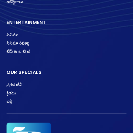
ఉద్యోగాలు
ENTERTAINMENT
సినిమా
సినిమా రివ్యూ
టీవీ & ఓ టి టి
OUR SPECIALS
ప్రగడ టీవీ
క్రీడలు
భక్తి