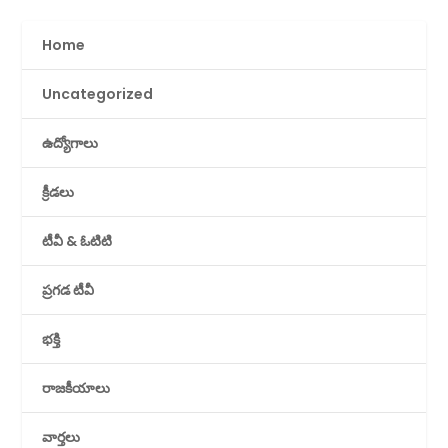
Home
Uncategorized
ఉద్యోగాలు
క్రీడలు
టీవీ & ఓటిటి
ప్రగడ టీవీ
భక్తి
రాజకీయాలు
వార్తలు