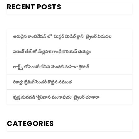
RECENT POSTS
అరుదైన కాంబినేషన్ లో ‘మిస్టర్ మిడిల్ క్లాస్’ ట్రైలర్ విడుదల
వరుణ్ తేజ్ తో మేర్లపాక గాంధీ కొరియన్ దెయ్యం
లార్డ్స్ లోసెంచరీ చేసిన మొదటి మహిళా క్రికెటర్
రికార్డు బ్రేకింగ్ సెంచరీ కొట్టిన సమంత
కృష్ణ మనవడి ‘శ్రీనివాస మంగాపురం’ ట్రైలర్ చూశారా
CATEGORIES