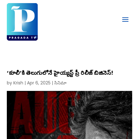
‘కూలీ’కి తెలుగులోనే హైయ్యస్ట్ ప్రీ రిలీజ్ బిజినెస్!
by
Krish
|
Apr 6, 2025
|
సినిమా