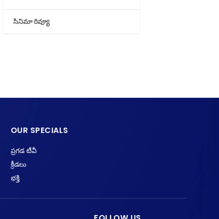
సినిమా రివ్యూ
OUR SPECIALS
ప్రగడ టీవీ
క్రీడలు
భక్తి
FOLLOW US