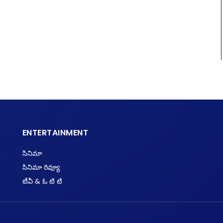
ENTERTAINMENT
సినిమా
సినిమా రివ్యూ
టీవీ & ఓ టి టి