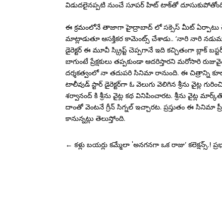
విడుదలైనప్పటి నుంచే సూపర్ హిట్ టాక్‌తో దూసుకుపోతోంద
ఈ క్రమంలోనే తాజాగా హైద్రాబాద్ లో సక్సెస్ మీట్‌ ఏర్పాట
మాట్లాడుతూ ఆసక్తికర కామెంట్స్ చేశాడు.. ‘నారి నారి నడుమ 
డైరెక్టర్ ఈ మూవీ స్క్రిప్ట్ చెప్పగానే ఇది కచ్చితంగా బ్లాక్
బాగుంటే ప్రేక్షకులు తప్పకుండా ఆదరిస్తారని మరోసారి రుజువైంది.
దర్శకత్వంలో నా తదుపరి సినిమా రానుంది. ఈ చిత్రాన్ని కూడా 
టాలీవుడ్ స్టార్ డైరెక్ట‌ర్‌గా ఓ వెలుగు వెలిగిన‌ శ్రీను వైట్ల
శర్వానంద్ కి శ్రీను వైట్ల కథ వినిపించారట. శ్రీను వైట్ల మార్క్
దాంతో వెంటనే గ్రీన్ సిగ్నల్ ఇచ్చారట. ప్రస్తుతం ఈ సినిమా ప
కానున్నట్లు తెలుస్తోంది.
←
క‌ళ్లు బ‌య‌ర్లు క‌మ్మేలా 'అనగనగా ఒక రాజు’ క‌లెక్ష‌న్స్.!
ప్ర