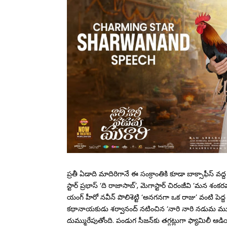
ప్రతీ ఏడాది మాదిరిగానే ఈ సంక్రాంతికి కూడా బాక్సాఫీస్ వ
స్టార్ ప్రభాస్ ‘ది రాజాసాబ్’, మెగాస్టార్ చిరంజీవి ‘మన శ
యంగ్ హీరో నవీన్ పొలిశెట్టి ‘అనగనగా ఒక రాజు’ వంటి పెద్ద
కథానాయకుడు శర్వానంద్ నటించిన ‘నారి నారి నడుమ ముర
దుమ్మురేపుతోంది. పండుగ సీజన్‌కు తగ్గట్లుగా ఫ్యామిలీ 