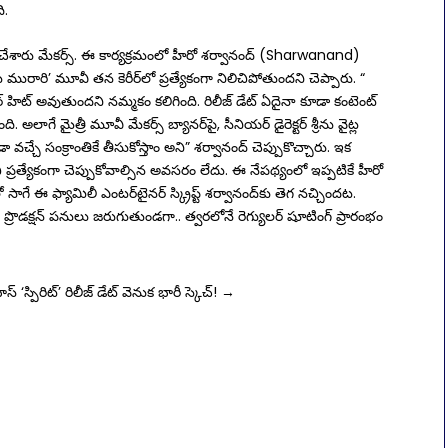
ి.
ు చేశారు మేకర్స్. ఈ కార్యక్రమంలో హీరో శర్వానంద్‌ (Sharwanand)
మురారి’ మూవీ తన కెరీర్‌లో ప్రత్యేకంగా నిలిచిపోతుందని చెప్పారు. “
 బస్టర్ హిట్ అవుతుందని నమ్మకం కలిగింది. రిలీజ్ డేట్ ఏదైనా కూడా కంటెంట్
 అలాగే మైత్రీ మూవీ మేకర్స్ బ్యానర్‌పై, సీనియర్ డైరెక్టర్ శ్రీను వైట్ల
వచ్చే సంక్రాంతికే తీసుకోస్తాం అని” శర్వానంద్ చెప్పుకొచ్చారు. ఇక
 గురించి ప్రత్యేకంగా చెప్పుకోవాల్సిన అవసరం లేదు. ఈ నేపథ్యంలో ఇప్పటికే హీరో
‌తో సాగే ఈ ఫ్యామిలీ ఎంటర్‌టైనర్‌ స్క్రిప్ట్ శర్వానంద్‌కు తెగ నచ్చిందట.
్రీ ప్రొడక్షన్‌ పనులు జరుగుతుండగా.. త్వరలోనే రెగ్యులర్ షూటింగ్ ప్రారంభం
భాస్ ‘స్పిరిట్’ రిలీజ్ డేట్ వెనుక భారీ స్కెచ్!
→