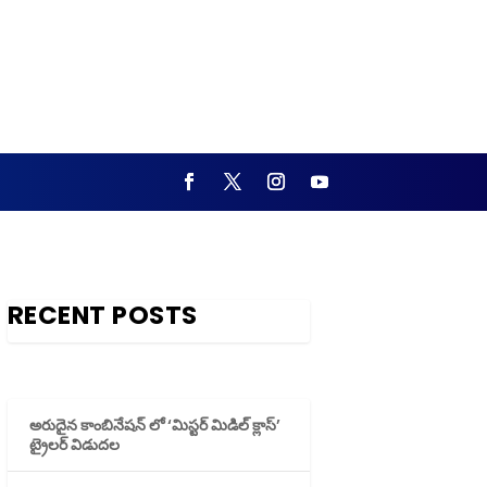
RECENT POSTS
అరుదైన కాంబినేషన్ లో ‘మిస్టర్ మిడిల్ క్లాస్’
ట్రైలర్ విడుదల