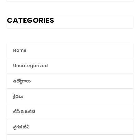
CATEGORIES
Home
Uncategorized
ఉద్యోగాలు
క్రీడలు
టీవీ & ఓటిటి
ప్రగడ టీవీ