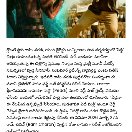
గ్లోబల్ స్టార్ రామ్ చరణ్, యంగ్ డైరెక్టర్ బుచ్చిబాబు సాన దర్శకత్వంలో ‘పెద్ది’
చిత్రం రూపొందుతున్న సంగతి తెలిసిందే. పాన్ ఇండియా మూవీగా
తెరకెక్కుతున్న ఈ చిత్రాన్ని ప్రముఖ నిర్మాణ సంస్థ మైత్రీ మూవీ మేకర్స్
సమర్పణలో వృద్ధి సినిమాస్, సుకుమార్ రైటింగ్స్ బ్యానర్లపై వెంకట సతీష్
కిలారు నిర్మిస్తున్నారు. ఇటీవలే రామ్ చరణ్ పుట్టినరోజు సందర్భంగా ఈ
మూవీ టైటిల్‌తో పాటు ఫస్ట్ లుక్‌ పోస్టర్‌ను రిలీజ్ చేయగా.. తాజాగా
శ్రీరామిన‌వ‌మి కానుక‌గా ‘పెద్ది’ (Peddi) నుంచి ఫ‌స్ట్ షాట్‌ గ్లింప్స్ విడుదల
చేసింది. ఇందులో రామ్‌చరణ్‌ పాత్ర ఎలా ఉండనుందో చూపించారు. ‘ఏదైనా
ఈ నేలమీద ఉన్నప్పుడే సేసేయాల.. పుడతామా ఏటి మళ్లీ’ అంటూ చెర్రీ
చెప్పిన డైలాగ్‌ అదిరిపోయింది. ఈ గ్లింప్స్‌ చివర్లో రామ్ చరణ్‌ కొట్టిన సిక్స్‌
సినిమాపై అంచనాలను రెట్టింపు చేసింది. ఈ సినిమా 2026 మార్చి 27న
రామ్ చరణ్ (Ram Charan) పుట్టిన రోజు కానుకగా రిలీజ్ కాబోతుందని
గ్లింప్స్‌‍లో ప్రకటించారు.