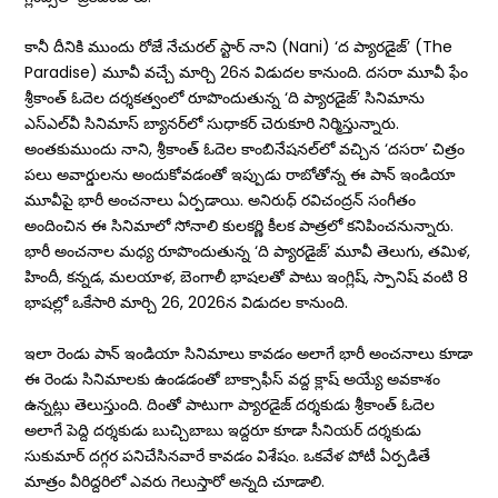
కానీ దీనికి ముందు రోజే నేచురల్ స్టార్ నాని (Nani) ‘ద ప్యారడైజ్’ (The
Paradise) మూవీ వచ్చే మార్చి 26న విడుదల కానుంది. దసరా మూవీ ఫేం
శ్రీకాంత్‌ ఓదెల దర్శకత్వంలో రూపొందుతున్న ‘ది ప్యారడైజ్‌’ సినిమాను
ఎస్‌ఎల్‌వీ సినిమాస్ బ్యానర్‌లో సుధాకర్‌ చెరుకూరి నిర్మిస్తున్నారు.
అంతకుముందు నాని, శ్రీకాంత్ ఓదెల కాంబినేషనల్‌లో వచ్చిన ‘దసరా’ చిత్రం
పలు అవార్డులను అందుకోవడంతో ఇప్పుడు రాబోతోన్న ఈ పాన్ ఇండియా
మూవీపై భారీ అంచనాలు ఏర్పడాయి. అనిరుధ్ రవిచంద్రన్ సంగీతం
అందించిన ఈ సినిమాలో సోనాలి కులకర్ణి కీలక పాత్రలో కనిపించనున్నారు.
భారీ అంచనాల మధ్య రూపొందుతున్న ‘ది ప్యారడైజ్‌’ మూవీ తెలుగు, తమిళ,
హిందీ, కన్నడ, మలయాళ, బెంగాలీ భాషలతో పాటు ఇంగ్లిష్, స్పానిష్‌ వంటి 8
భాషల్లో ఒకేసారి మార్చి 26, 2026న విడుదల కానుంది.
ఇలా రెండు పాన్ ఇండియా సినిమాలు కావడం అలాగే భారీ అంచ‌నాలు కూడా
ఈ రెండు సినిమాల‌కు ఉండ‌డంతో బాక్సాఫీస్ వద్ద క్లాష్ అయ్యే అవ‌కాశం
ఉన్న‌ట్లు తెలుస్తుంది. దింతో పాటుగా ప్యారడైజ్ దర్శకుడు శ్రీకాంత్ ఓదెల
అలాగే పెద్ది దర్శకుడు బుచ్చిబాబు ఇద్దరూ కూడా సీనియర్ దర్శకుడు
సుకుమార్ దగ్గర పనిచేసినవారే కావడం విశేషం. ఒకవేళ పోటీ ఏర్పడితే
మాత్రం వీరిద్దరిలో ఎవరు గెలుస్తారో అన్నది చూడాలి.