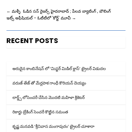
←
మళ్ళీ ఓడిన సన్ రైజర్స్ హైదరాబాద్ ; పేలవ బ్యాటింగ్ , బౌలింగ్
ఇట్స్ అఫీషియల్‌ - ఓటీటీలో 'కోర్ట్‌' మూవీ
→
RECENT POSTS
అరుదైన కాంబినేషన్ లో ‘మిస్టర్ మిడిల్ క్లాస్’ ట్రైలర్ విడుదల
వరుణ్ తేజ్ తో మేర్లపాక గాంధీ కొరియన్ దెయ్యం
లార్డ్స్ లోసెంచరీ చేసిన మొదటి మహిళా క్రికెటర్
రికార్డు బ్రేకింగ్ సెంచరీ కొట్టిన సమంత
కృష్ణ మనవడి ‘శ్రీనివాస మంగాపురం’ ట్రైలర్ చూశారా