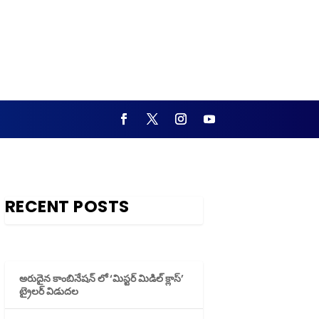
RECENT POSTS
అరుదైన కాంబినేషన్ లో ‘మిస్టర్ మిడిల్ క్లాస్’
ట్రైలర్ విడుదల