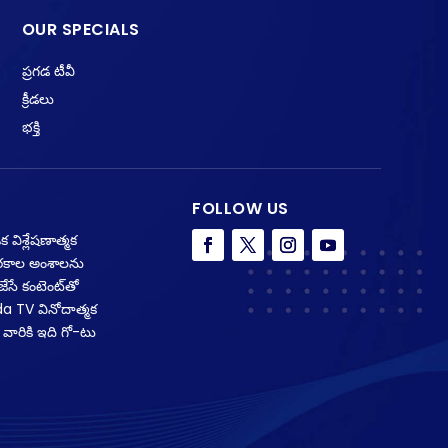
OUR SPECIALS
ప్రగడ టీవీ
క్రీడలు
భక్తి
FOLLOW US
 విశ్లేషణాత్మక
క రకాల అంశాలను
ేసే కంటెంట్‌తో
da TV వినోదాత్మక
 వారికి ఇది గో-టు