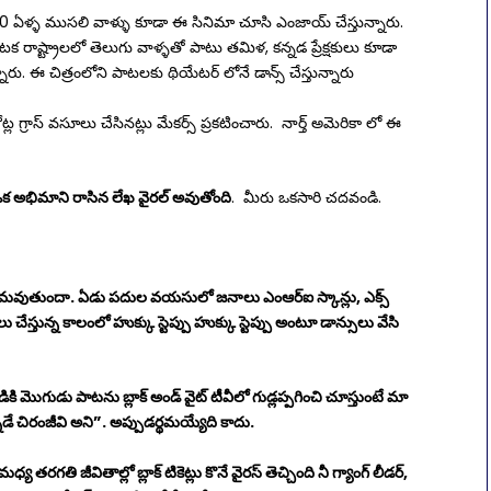
 ఏళ్ళ ముసలి వాళ్ళు కూడా ఈ సినిమా చూసి ఎంజాయ్ చేస్తున్నారు.
టక రాష్ట్రాలలో తెలుగు వాళ్ళతో పాటు తమిళ, కన్నడ ప్రేక్షకులు కూడా
ారు. ఈ చిత్రంలోని పాటలకు థియేటర్ లోనే డాన్స్ చేస్తున్నారు
గ్రాస్ వసూలు చేసినట్లు మేకర్స్ ప్రకటించారు. నార్త్ అమెరికా లో ఈ
నే ఒక అభిమాని రాసిన లేఖ వైరల్ అవుతోంది
. మీరు ఒకసారి చదవండి.
ా అర్థమవుతుందా. ఏడు పదుల వయసులో జనాలు ఎంఆర్ఐ స్కాన్లు, ఎక్స్
లు చేస్తున్న కాలంలో హుక్కు స్టెప్పు హుక్కు స్టెప్పు అంటూ డాన్సులు వేసి
 మొగుడు పాటను బ్లాక్ అండ్ వైట్ టీవీలో గుడ్లప్పగించి చూస్తుంటే మా
నోడే చిరంజీవి అని”. అప్పుడర్థమయ్యేది కాదు.
ధ్య తరగతి జీవితాల్లో బ్లాక్ టికెట్లు కొనే వైరస్ తెచ్చింది నీ గ్యాంగ్ లీడర్,