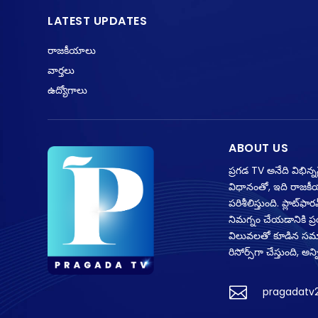
LATEST UPDATES
రాజకీయాలు
వార్తలు
ఉద్యోగాలు
ABOUT US
ప్రగడ TV అనేది విభిన్
విధానంతో, ఇది రాజకీ
పరిశీలిస్తుంది. ప్లాట
నిమగ్నం చేయడానికి ప
విలువలతో కూడిన సమాచా
రిసోర్స్‌గా చేస్తుంది,

pragadatv