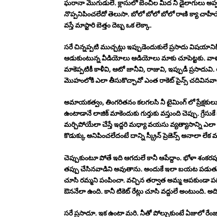
ఘరానా మొగుడులే. క్లాసులో బెంచీల మీద నీ డైలాగులు అప్పజ
నొప్పనిపించలేదో తెలుసా. బోలో బోలో బోలో రాణి క్యా చాహీయ
వస్తే మాస్టారి బెత్తం దెబ్బ ఒక లెక్కా.
సరే చిన్నప్పటి ముచ్చట్లు ఇప్పుడెందుకులే ప్రసాదు విషయానిక
ఆడుకుంటున్న వీడియోలు ఆడియోలు మాకు చూపెట్టకు. వాళ్ళు 
మాకెప్పటికీ కాళీవి, ఆటో జానీవి, రాజువి, ఇప్పుడీ ప్రసాదువి. 
మొహంలోకి ఎలా తీసుకొచ్చావో ఎంత రాకెట్ సైన్స్ చదివినవాడ
అమాయకత్వం, తింగరితనం కలగలసి నీ టైమింగ్ లో ప్రేక్షకులు 
ఉంటాడానే లాజిక్ మాకెందుకు గుర్తుకు వస్తుంది చెప్పు. గ
మర్చిపోయేలా చేస్తే ఇద్దరి మధ్యా వయసు వ్యత్యాసాన్ని ఎలా గ
కొడుక్కు అనిపించలేదంటే దాన్ని స్క్రీన్ ప్రెజెన్స్ అనాలా ల
చెప్పుకుంటూ పోతే ఇది ఆగదులే కానీ ఆపేద్దాం. భోళా శంకరప్
తప్పు చేసినవాడిని అవుతాను. అందుకే ఇలా బయట పడుతున్న
చూసి రమ్మని పంపించా. వచ్చిన తర్వాత అమ్మ ఆపకుండా పద
ఔననేలా ఉంది. కానీ టికెట్ రేట్లు చూసి వద్దులే అంటుంది. అద
సరే ప్రసాదూ. ఇక ఉంటా మరి. నీతో పోల్చుకుంటే ఏజులో రేం