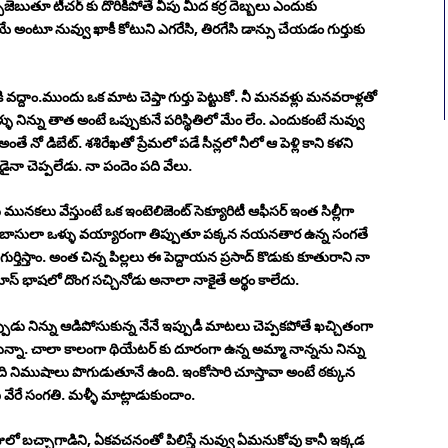
ెబుతూ టీచర్ కు దొరికిపోతే వీపు మీద కర్ర దెబ్బలు ఎందుకు
ే అంటూ నువ్వు ఖాకీ కోటుని ఎగరేసి, తిరగేసి డాన్సు చేయడం గుర్తుకు
ి వద్దాం.ముందు ఒక మాట చెప్తా గుర్తు పెట్టుకో. నీ మనవళ్లు మనవరాళ్లతో
నిన్ను తాత అంటే ఒప్పుకునే పరిస్థితిలో మేం లేం. ఎందుకంటే నువ్వు
అంతే నో డిబేట్. శశిరేఖతో ప్రేమలో పడే సీన్లలో నీలో ఆ పెళ్లి కాని కళని
ైనా చెప్పలేడు. నా పందెం పది వేలు.
మునకలు వేస్తుంటే ఒక ఇంటెలిజెంట్ సెక్యూరిటీ ఆఫీసర్ ఇంత సిల్లీగా
్రేసుకే బాసులా ఒళ్ళు వయ్యారంగా తిప్పుతూ పక్కన నయనతార ఉన్న సంగతే
ుర్తిస్తాం. అంత చిన్న పిల్లలు ఈ పెద్దాయన ప్రసాద్ కొడుకు కూతురాని నా
ేక మాస్ భాషలో దొంగ సచ్చినోడు అనాలా నాకైతే అర్థం కాలేదు.
పుడు నిన్ను ఆడిపోసుకున్న నేనే ఇప్పుడీ మాటలు చెప్పకపోతే ఖచ్చితంగా
ా. చాలా కాలంగా థియేటర్ కు దూరంగా ఉన్న అమ్మా నాన్నను నిన్ను
ి నిముషాలు పొగుడుతూనే ఉంది. ఇంకోసారి చూస్తావా అంటే ఠక్కున
ి వేరే సంగతి. మళ్ళీ మాట్లాడుకుందాం.
జులో బచ్చాగాడిని, ఏకవచనంతో పిలిస్తే నువ్వు ఏమనుకోవు కానీ ఇక్కడ