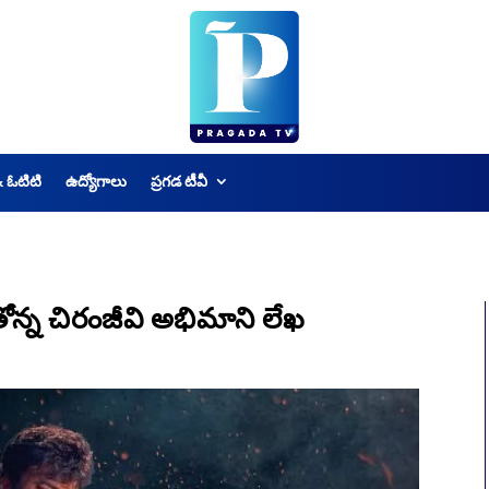
& ఓటిటి
ఉద్యోగాలు
ప్రగడ టీవీ
న్న చిరంజీవి అభిమాని లేఖ