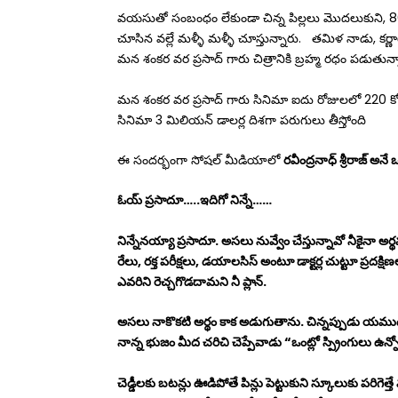
వయసుతో సంబంధం లేకుండా చిన్న పిల్లలు మొదలుకుని, 80
చూసిన వల్లే మళ్ళీ మళ్ళీ చూస్తున్నారు. తమిళ నాడు, కర్ణా
మన శంకర వర ప్రసాద్ గారు చిత్రానికి బ్రహ్మ రధం పడుతున్న
మన శంకర వర ప్రసాద్ గారు సినిమా ఐదు రోజులలో 220 కోట్ల 
సినిమా 3 మిలియన్ డాలర్ల దిశగా పరుగులు తీస్తోంది
ఈ సందర్భంగా సోషల్ మీడియాలో
రవీంద్రనాధ్ శ్రీరాజ్ అ
ఓయ్ ప్రసాదూ…..ఇదిగో నిన్నే……
నిన్నేనయ్యా ప్రసాదూ. అసలు నువ్వేం చేస్తున్నావో నీకైన
రేలు, రక్త పరీక్షలు, డయాలసిస్ అంటూ డాక్టర్ల చుట్టూ ప్రదక్షిణ
ఎవరిని రెచ్చగొడదామని నీ ప్లాన్.
అసలు నాకొకటి అర్థం కాక అడుగుతాను. చిన్నప్పుడు యముడికి
నాన్న భుజం మీద చరిచి చెప్పేవాడు “ఒంట్లో స్ప్రింగులు ఉన్
చెడ్డీలకు బటన్లు ఊడిపోతే పిన్లు పెట్టుకుని స్కూలుకు పరిగెత్తే మ