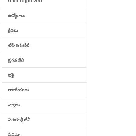
Uncategorized
ఉద్యోగాలు
క్రీడలు
టీవీ & ఓటిటి
ప్రగడ టీవీ
భక్తి
రాజకీయాలు
వార్తలు
సరయుశ్రీ టీవీ
సినిమా