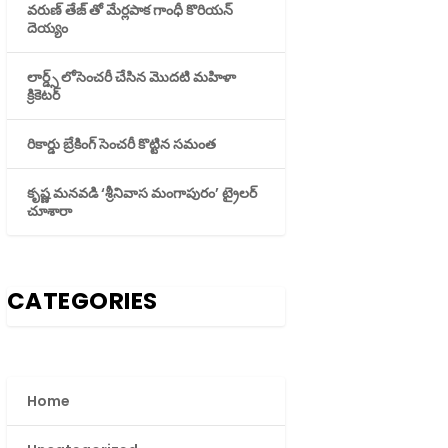
వరుణ్ తేజ్ తో మేర్లపాక గాంధీ కొరియన్
దెయ్యం
లార్డ్స్ లోసెంచరీ చేసిన మొదటి మహిళా
క్రికెటర్
రికార్డు బ్రేకింగ్ సెంచరీ కొట్టిన సమంత
కృష్ణ మనవడి ‘శ్రీనివాస మంగాపురం’ ట్రైలర్
చూశారా
CATEGORIES
Home