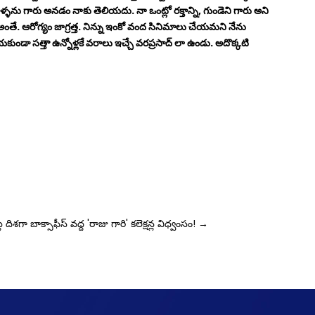
ీళ్ళను గారు అనడం నాకు తెలియదు. నా ఒంట్లో రక్తాన్ని, గుండెని గారు అని
. ఆరోగ్యం జాగ్రత్త. నిన్ను ఇంకో వంద సినిమాలు చేయమని నేను
ుండా సత్తా ఉన్నోళ్లకే వరాలు ఇచ్చే వరప్రసాద్ లా ఉండు. అదొక్కటి
ల దిశగా
బాక్సాఫీస్‌ వద్ద 'రాజు గారి' కలెక్షన్ల విధ్వంసం!
→