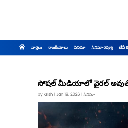
వార్తలు
రాజకీయాలు
సినిమా
సినిమా రివ్యూ
టీవీ 
సోషల్ మీడియాలో వైరల్ అవుతో
by
Krish
|
Jan 18, 2026
|
సినిమా