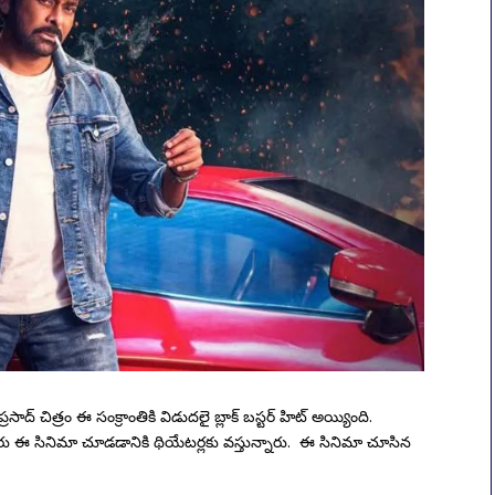
్ చిత్రం ఈ సంక్రాంతికి విడుదలై బ్లాక్ బస్టర్ హిట్ అయ్యింది.
ఈ సినిమా చూడడానికి థియేటర్లకు వస్తున్నారు. ఈ సినిమా చూసిన