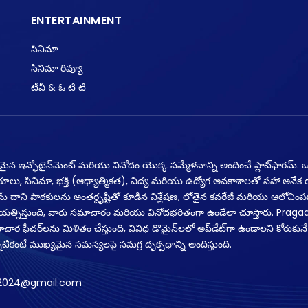
ENTERTAINMENT
సినిమా
సినిమా రివ్యూ
టీవీ & ఓ టి టి
నమైన ఇన్ఫోటైన్‌మెంట్ మరియు వినోదం యొక్క సమ్మేళనాన్ని అందించే ప్లాట్‌ఫారమ్. ఒక
యాలు, సినిమా, భక్తి (ఆధ్యాత్మికత), విద్య మరియు ఉద్యోగ అవకాశాలతో సహా అనే
్‌ఫారమ్ దాని పాఠకులను అంతర్దృష్టితో కూడిన విశ్లేషణ, లోతైన కవరేజీ మరియు ఆలోచింపజ
్రయత్నిస్తుంది, వారు సమాచారం మరియు వినోదభరితంగా ఉండేలా చూస్తారు. Praga
ర ఫీచర్‌లను మిళితం చేస్తుంది, వివిధ డొమైన్‌లలో అప్‌డేట్‌గా ఉండాలని కోరుకునే
 అన్నిటికంటే ముఖ్యమైన సమస్యలపై సమగ్ర దృక్పథాన్ని అందిస్తుంది.
2024@gmail.com