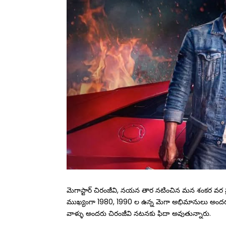
మెగాస్టార్ చిరంజీవి, నయన తార నటించిన మన శంకర వర ప్రసాద
ముఖ్యంగా 1980, 1990 ల ఉన్న మెగా అభిమానులు అందరు 
వాళ్ళు అందరు చిరంజీవి నటనకు ఫిదా అవుతున్నారు.