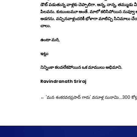
డౌట్ పడుతున్న వాళ్లకు చెప్పాలిగా. అన్న, నాన్న, తమ్ముడు వ
పిలవను. కుటుంబమూ అంతే. మాలో కలిసిపోయిన నువ్వూ అంతే
అడగను. వచ్చినవాళ్లందరికీ భోళాగా మాటిచ్చి సినిమాలు చేయక
చాలు.
ఉంటా మరి,
ఇట్లు
నిన్నింకా కలవలేకపోయిన ఒక మాములు అభిమాని.
Ravindranath Sriraj
←
'మన శంకరవరప్రసాద్‌ గారు' వసూళ్ల సునామి....300 కోట్