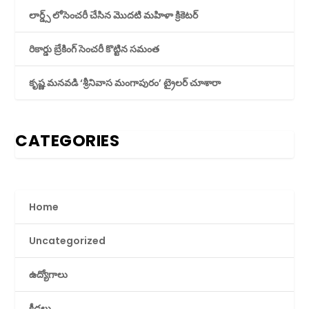
లార్డ్స్ లోసెంచరీ చేసిన మొదటి మహిళా క్రికెటర్
రికార్డు బ్రేకింగ్ సెంచరీ కొట్టిన సమంత
కృష్ణ మనవడి ‘శ్రీనివాస మంగాపురం’ ట్రైలర్ చూశారా
CATEGORIES
Home
Uncategorized
ఉద్యోగాలు
క్రీడలు