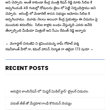
అని చెప్పారు. అంతే కాకుండా కేంద్ర మంత్రి కిషన్ రెడ్డి మాకు సిబిఐ కి
అప్పగించండి 48 గంటల్లో దోషులను జైలు లో పెట్టి నిర్బంధిస్తాము అని
చెప్పారు. అసెంబ్లీ లో మెజారిటీ శాసన సభ్యుల ఆమోదం సిబిఐ కి
అప్పగించాము. మూడు నెలలు అయినా కేంద్ర ప్రభుత్వం ఈ విషయం పై
ముందుకు కదలలేదు. సిబిఐ కాళ్లకు బంధం వేస్తున్నది ఎవరు అనేది
తేల్చాల్సింది మీడియా మిత్రులే అని సీఎం రేవంత్ రెడ్డి అన్నారు
←
మెగాస్టార్ చిరంజీవి ని క్షమించమన్న రామ్ గోపాల్ వర్మ
రజనీకాంత్ హీరో గా, కమల్ హాసన్ నిర్మాత గా తలైవా 173 షురూ
→
RECENT POSTS
అరుదైన కాంబినేషన్ లో ‘మిస్టర్ మిడిల్ క్లాస్’ ట్రైలర్ విడుదల
వరుణ్ తేజ్ తో మేర్లపాక గాంధీ కొరియన్ దెయ్యం