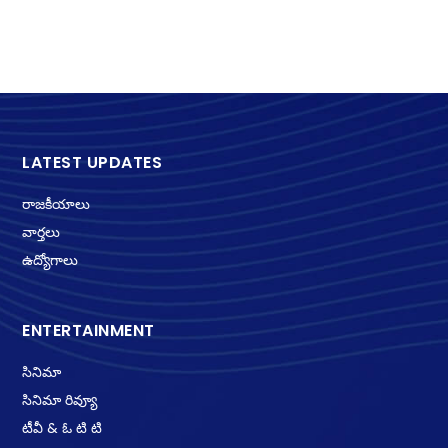
LATEST UPDATES
రాజకీయాలు
వార్తలు
ఉద్యోగాలు
ENTERTAINMENT
సినిమా
సినిమా రివ్యూ
టీవీ & ఓ టి టి