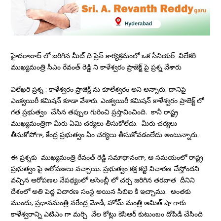
హైదరాబాద్ లో జరిగిన మీట్ ది ప్రెస్ కార్యక్రమంలో ఒక సీనియర్ విలేకరి
ముఖ్యమంత్రి సీఎం రేవంత్ రెడ్డి ని కాళేశ్వరం ప్రాజెక్ట్ పై ప్రశ్న వేశారు
విలేఖరి ప్రశ్న : కాళేశ్వరం ప్రాజెక్ట్ ను కూలేశ్వరం అని అన్నారు. దానిపై
ఎంక్వయిరీ కమిషన్ కూడా వేశారు. ఎంక్వయిరీ కమిషన్ కాళేశ్వరం ప్రాజెక్ట్ లో
గత ప్రభుత్వం చేసిన తప్పుల గురించి ప్రస్తావించింది. కానీ రాష్ట్ర
ముఖ్యమంత్రిగా మీరు ఏమి చర్యలు తీసుకోలేదు. మీరు చర్యలు
తీసుకోపోగా, కేంద్ర ప్రభుత్వం ఏం చర్యలు తీసుకోవడంలేదు అంటున్నారు.
ఈ ప్రశ్నకు ముఖ్యమంత్రి రేవంత్ రెడ్డి సమాధానంగా, ఆ సమయంలో రాష్ట్ర
ప్రభుత్వం పై ఆరోపణలు వచ్చాయి. ప్రభుత్వం కక్ష కట్టి విచారణ చేస్తోందని
వచ్చిన ఆరోపణల నేపథ్యంలో అసెంబ్లీ లో చర్చ జరిగిన తరవాత దీనిని
దేశంలో అతి పెద్ద విచారణ సంస్థ అయిన సిబిఐ కి ఇచ్చాము. అంతకు
ముందు, ప్రధానమంత్రి నరేంద్ర మోడీ, హోమ్ మంత్రి అమిత్ షా గారు
కాళేశ్వరాన్ని ఎటిఎం గా మర్చి వేల కోట్లు కెసిఆర్ కుటుంబం దోపిడీ చేసింది