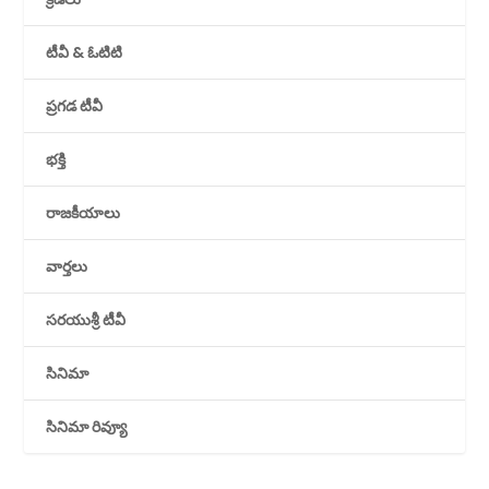
టీవీ & ఓటిటి
ప్రగడ టీవీ
భక్తి
రాజకీయాలు
వార్తలు
సరయుశ్రీ టీవీ
సినిమా
సినిమా రివ్యూ