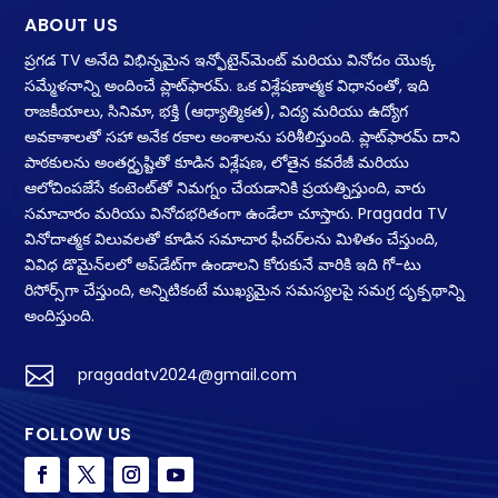
ABOUT US
ప్రగడ TV అనేది విభిన్నమైన ఇన్ఫోటైన్‌మెంట్ మరియు వినోదం యొక్క
సమ్మేళనాన్ని అందించే ప్లాట్‌ఫారమ్. ఒక విశ్లేషణాత్మక విధానంతో, ఇది
రాజకీయాలు, సినిమా, భక్తి (ఆధ్యాత్మికత), విద్య మరియు ఉద్యోగ
అవకాశాలతో సహా అనేక రకాల అంశాలను పరిశీలిస్తుంది. ప్లాట్‌ఫారమ్ దాని
పాఠకులను అంతర్దృష్టితో కూడిన విశ్లేషణ, లోతైన కవరేజీ మరియు
ఆలోచింపజేసే కంటెంట్‌తో నిమగ్నం చేయడానికి ప్రయత్నిస్తుంది, వారు
సమాచారం మరియు వినోదభరితంగా ఉండేలా చూస్తారు. Pragada TV
వినోదాత్మక విలువలతో కూడిన సమాచార ఫీచర్‌లను మిళితం చేస్తుంది,
వివిధ డొమైన్‌లలో అప్‌డేట్‌గా ఉండాలని కోరుకునే వారికి ఇది గో-టు
రిసోర్స్‌గా చేస్తుంది, అన్నిటికంటే ముఖ్యమైన సమస్యలపై సమగ్ర దృక్పథాన్ని
అందిస్తుంది.

pragadatv2024@gmail.com
FOLLOW US