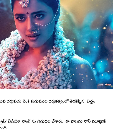
 యువ దర్శకుడు వెంకీ కుడుముల దర్శకత్వంలో తెరకెక్కిన చిత్రం
ప్రైస్’ వీడియో సాంగ్ ను విడుదల చేశారు. ఈ పాటను సోనీ మ్యూజిక్
ింది