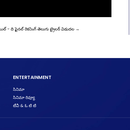
ల్ - ది ఫైనల్ రెకనింగ్ తెలుగు ట్రైలర్ విడుదల
→
ENTERTAINMENT
సినిమా
సినిమా రివ్యూ
టీవీ & ఓ టి టి