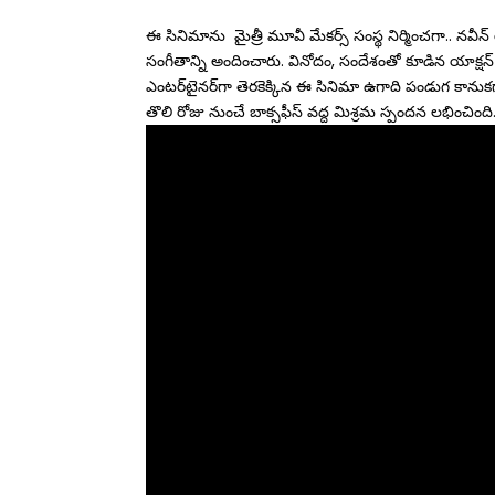
ఈ సినిమాను మైత్రీ మూవీ మేకర్స్‌ సంస్థ నిర్మించగా.. నవీన్‌ 
సంగీతాన్ని అందించారు. వినోదం, సందేశంతో కూడిన యాక్షన్‌ థ
ఎంటర్​టైనర్​గా తెరకెక్కిన ఈ సినిమా ఉగాది పండుగ కానుక
తొలి రోజు నుంచే బాక్సఫీస్ వద్ద మిశ్రమ స్పందన లభించింది