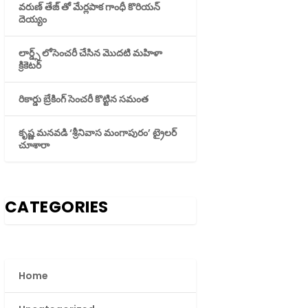
వరుణ్ తేజ్ తో మేర్లపాక గాంధీ కొరియన్
దెయ్యం
లార్డ్స్ లోసెంచరీ చేసిన మొదటి మహిళా
క్రికెటర్
రికార్డు బ్రేకింగ్ సెంచరీ కొట్టిన సమంత
కృష్ణ మనవడి ‘శ్రీనివాస మంగాపురం’ ట్రైలర్
చూశారా
CATEGORIES
Home