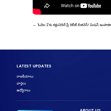
←
'ఓదెల 2'కు కళ్లుచెదిరే ప్రీ రిలీజ్ బిజినెస్‌!
మిషన్ ఇంపాజిబు
LATEST UPDATES
రాజకీయాలు
వార్తలు
ఉద్యోగాలు
ABOUT US