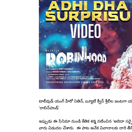
టాలీవుడ్ యంగ్ హీరో నితిన్, బ్యూటీ క్వీన్ శ్రీలీల జంటగా
‘రాబిన్‌హుడ్‌’
ఇప్పుడు ఈ సినిమా నుండి కేతిక శర్మ నటించిన ‘అదిదా సర్
వారు విడుదల చేశారు. ఈ పాట అనేక వివాదాలకు దారి తీస