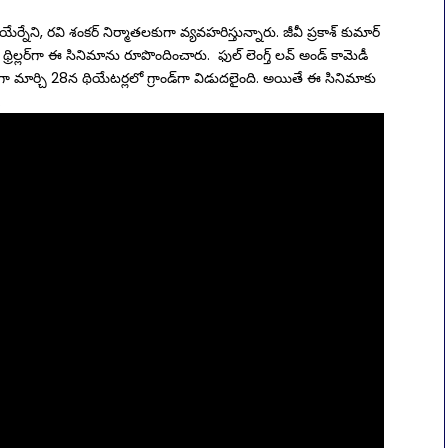
యేర్నేని, రవి శంకర్ నిర్మాతలకుగా వ్యవహరిస్తున్నారు. జీవీ ప్రకాశ్ కుమార్
్రిల్లర్‌గా ఈ సినిమాను రూపొందించారు. ఫుల్ లెంగ్త్ లవ్ అండ్ కామెడీ
గా మార్చి 28న థియేటర్లలో గ్రాండ్​గా విడుదలైంది. అయితే ఈ సినిమాకు
.