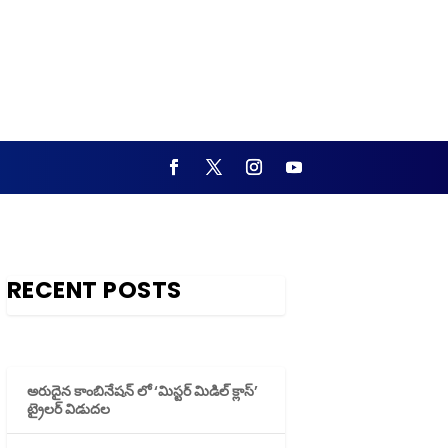
RECENT POSTS
అరుదైన కాంబినేషన్ లో ‘మిస్టర్ మిడిల్ క్లాస్’
ట్రైలర్ విడుదల