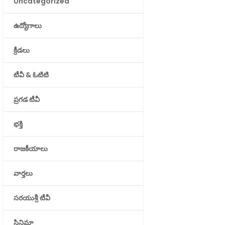
Uncategorized
ఉద్యోగాలు
క్రీడలు
టీవీ & ఓటిటి
ప్రగడ టీవీ
భక్తి
రాజకీయాలు
వార్తలు
సరయుశ్రీ టీవీ
సినిమా