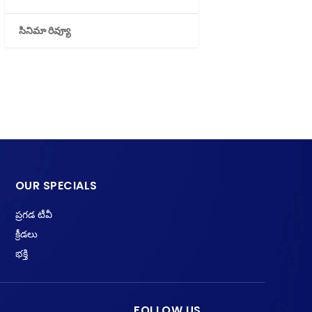
సినిమా రివ్యూ
OUR SPECIALS
ప్రగడ టీవీ
క్రీడలు
భక్తి
FOLLOW US