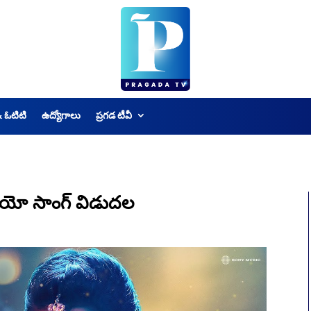
& ఓటిటి
ఉద్యోగాలు
ప్రగడ టీవీ
వీడియో సాంగ్ విడుదల