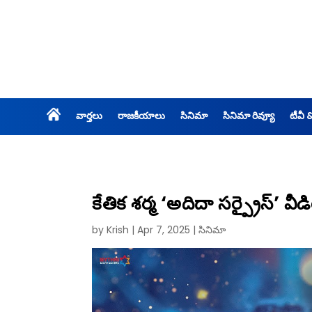
వార్తలు
రాజకీయాలు
సినిమా
సినిమా రివ్యూ
టీవీ 
కేతిక శర్మ ‘అదిదా సర్ప్రైస్’ 
by
Krish
|
Apr 7, 2025
|
సినిమా