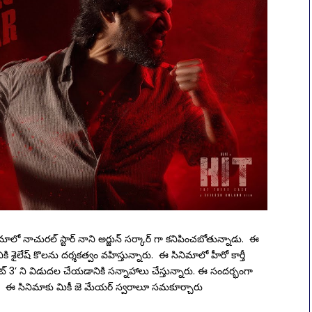
మాలో నాచురల్ స్టార్ నాని అర్జున్ సర్కార్ గా కనిపించబోతున్నాడు. ఈ
రానికి శైలేష్ కొలను దర్శకత్వం వహిస్తున్నారు. ఈ సినిమాలో హీరో కార్తీ
ిట్ 3’ ని విడుదల చేయడానికి సన్నాహాలు చేస్తున్నారు. ఈ సందర్భంగా
శారు. ఈ సినిమాకు మికీ జె మేయర్ స్వరాలూ సమకూర్చారు