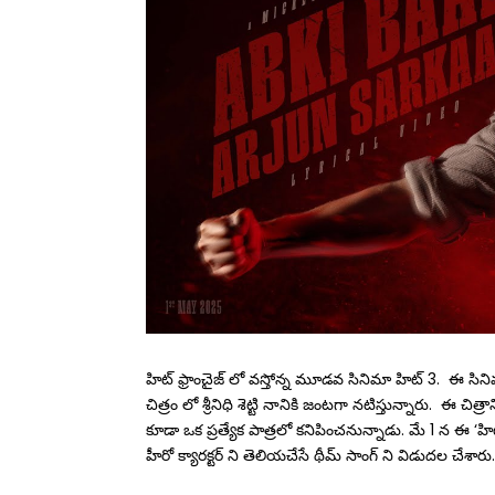
హిట్ ఫ్రాంచైజ్ లో వస్తోన్న మూడవ సినిమా హిట్ 3. ఈ సిని
చిత్రం లో శ్రీనిధి శెట్టి నానికి జంటగా నటిస్తున్నారు. ఈ చిత్
కూడా ఒక ప్రత్యేక పాత్రలో కనిపించనున్నాడు. మే 1 న ఈ ‘హ
హీరో క్యారక్టర్ ని తెలియచేసే థీమ్ సాంగ్ ని విడుదల చే