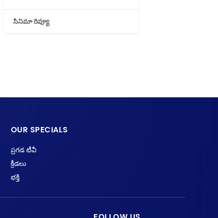
సినిమా రివ్యూ
OUR SPECIALS
ప్రగడ టీవీ
క్రీడలు
భక్తి
FOLLOW US