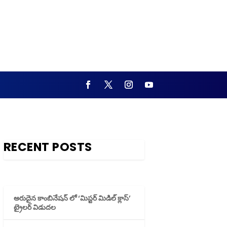
RECENT POSTS
అరుదైన కాంబినేషన్ లో ‘మిస్టర్ మిడిల్ క్లాస్’
ట్రైలర్ విడుదల