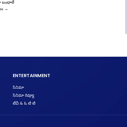
గా బంధాలే
యం
→
ENTERTAINMENT
సినిమా
సినిమా రివ్యూ
టీవీ & ఓ టి టి