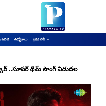
& ఓటిటి
ఉద్యోగాలు
ప్రగడ టీవీ
్కార్ ..సూపర్ థీమ్ సాంగ్ విడుదల