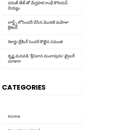
వరుణ్ తేజ్ తో మేర్లపాక గాంధీ కొరియన్
దెయ్యం
లార్డ్స్ లోసెంచరీ చేసిన మొదటి మహిళా
క్రికెటర్
రికార్డు బ్రేకింగ్ సెంచరీ కొట్టిన సమంత
కృష్ణ మనవడి ‘శ్రీనివాస మంగాపురం’ ట్రైలర్
చూశారా
CATEGORIES
Home