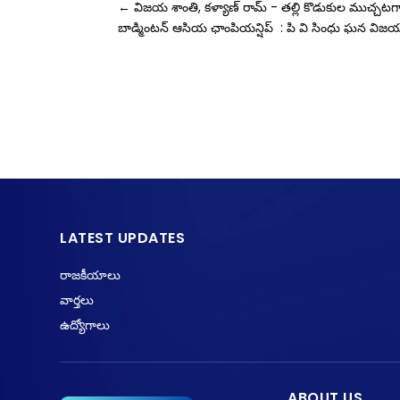
←
విజయ శాంతి, కళ్యాణ్ రామ్ - తల్లి కొడుకుల ముచ్చట
బాడ్మింటన్ ఆసియ ఛాంపియన్షిప్ : పి వి సింధు ఘన విజ
LATEST UPDATES
రాజకీయాలు
వార్తలు
ఉద్యోగాలు
ABOUT US