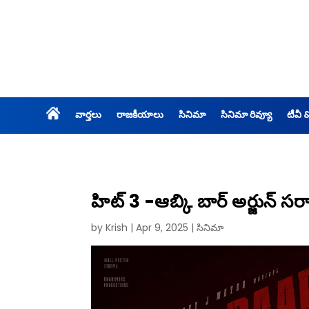
వార్తలు
రాజకీయాలు
సినిమా
సినిమా రివ్యూ
టీవీ 
హిట్ 3 -ఆబ్కి బార్ అర్జున్ సర
by
Krish
|
Apr 9, 2025
|
సినిమా