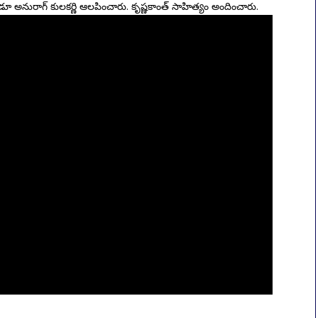
ూ అనురాగ్ కులకర్ణి ఆలపించారు. కృష్ణకాంత్ సాహిత్యం అందించారు.