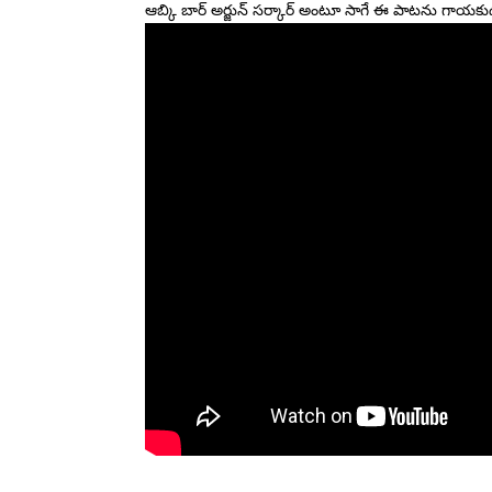
ఆబ్కి బార్ అర్జున్ సర్కార్ అంటూ సాగే ఈ పాటను గాయకుడ