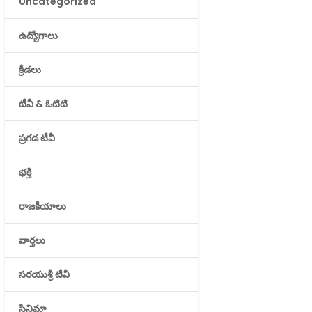
Uncategorized
ఉద్యోగాలు
క్రీడలు
టీవీ & ఓటిటి
ప్రగడ టీవీ
భక్తి
రాజకీయాలు
వార్తలు
సరయుశ్రీ టీవీ
సినిమా