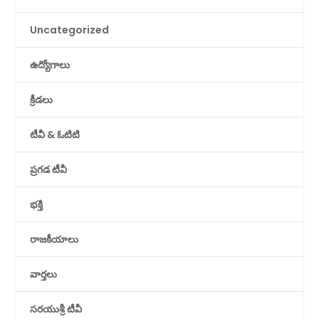
Uncategorized
ఉద్యోగాలు
క్రీడలు
టీవీ & ఓటిటి
ప్రగడ టీవీ
భక్తి
రాజకీయాలు
వార్తలు
సరయుశ్రీ టీవీ