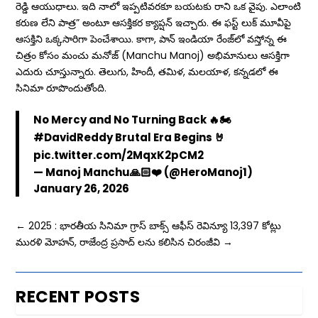
రెడ్డి ఆయుధాలు. ఇది నాలో ఇప్పటివరకూ బయటకు రాని ఒక వైపు. ఎలాంటి
కరుణ లేని పాత్ర” అంటూ ఆసక్తికర క్యాప్షన్ ఇచ్చారు. ఈ ఫస్ట్ లుక్ మూవీపై
ఆసక్తిని ఒక్కసారిగా పెంచేశాయి. కాగా, పాన్ ఇండియా రేంజ్‌లో వస్తోన్న ఈ
చిత్రం కోసం మంచు మనోజ్ (Manchu Manoj) అభిమానులు ఆసక్తిగా
ఎదురు చూస్తున్నారు. తెలుగు, హిందీ, తమిళ, మలయాళ, కన్నడలో ఈ
సినిమా రూపొందుతోంది.
No Mercy and No Turning Back 🔥🏍️
#DavidReddy
Brutal Era Begins 🤘
pic.twitter.com/2MqxK2pCM2
— Manoj Manchu🙏🏻❤️ (@HeroManoj1)
January 26, 2026
←
2025 : భారతీయ సినిమా గ్రాస్ బాక్స్ ఆఫీస్ రెవిన్యూ 13,397 కోట్లు
మురళి మోహన్, రాజేంద్ర ప్రసాద్ లను కలిసిన చిరంజీవి
→
RECENT POSTS