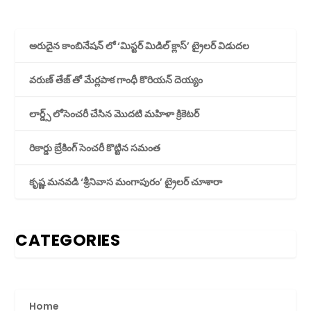
అరుదైన కాంబినేషన్ లో ‘మిస్టర్ మిడిల్ క్లాస్’ ట్రైలర్ విడుదల
వరుణ్ తేజ్ తో మేర్లపాక గాంధీ కొరియన్ దెయ్యం
లార్డ్స్ లోసెంచరీ చేసిన మొదటి మహిళా క్రికెటర్
రికార్డు బ్రేకింగ్ సెంచరీ కొట్టిన సమంత
కృష్ణ మనవడి ‘శ్రీనివాస మంగాపురం’ ట్రైలర్ చూశారా
CATEGORIES
Home