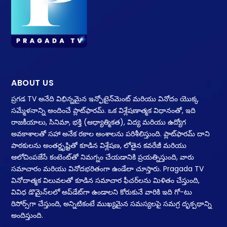
ABOUT US
ప్రగడ TV అనేది విభిన్నమైన ఇన్ఫోటైన్‌మెంట్ మరియు వినోదం యొక్క
సమ్మేళనాన్ని అందించే ప్లాట్‌ఫారమ్. ఒక విశ్లేషణాత్మక విధానంతో, ఇది
రాజకీయాలు, సినిమా, భక్తి (ఆధ్యాత్మికత), విద్య మరియు ఉద్యోగ
అవకాశాలతో సహా అనేక రకాల అంశాలను పరిశీలిస్తుంది. ప్లాట్‌ఫారమ్ దాని
పాఠకులను అంతర్దృష్టితో కూడిన విశ్లేషణ, లోతైన కవరేజీ మరియు
ఆలోచింపజేసే కంటెంట్‌తో నిమగ్నం చేయడానికి ప్రయత్నిస్తుంది, వారు
సమాచారం మరియు వినోదభరితంగా ఉండేలా చూస్తారు. Pragada TV
వినోదాత్మక విలువలతో కూడిన సమాచార ఫీచర్‌లను మిళితం చేస్తుంది,
వివిధ డొమైన్‌లలో అప్‌డేట్‌గా ఉండాలని కోరుకునే వారికి ఇది గో-టు
రిసోర్స్‌గా చేస్తుంది, అన్నిటికంటే ముఖ్యమైన సమస్యలపై సమగ్ర దృక్పథాన్ని
అందిస్తుంది.