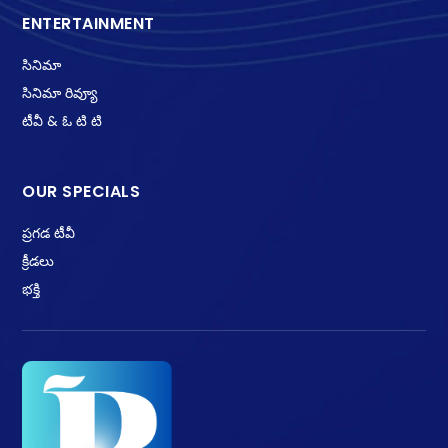
ENTERTAINMENT
సినిమా
సినిమా రివ్యూ
టీవీ & ఓ టి టి
OUR SPECIALS
ప్రగడ టీవీ
క్రీడలు
భక్తి