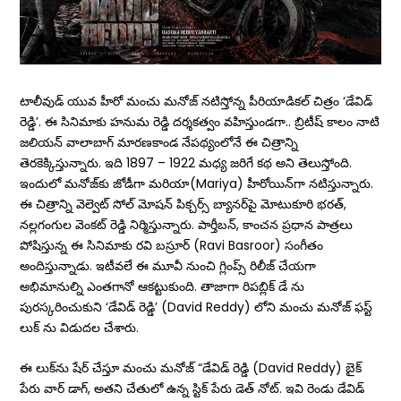
టాలీవుడ్ యువ హీరో మంచు మనోజ్ నటిస్తోన్న పీరియాడికల్ చిత్రం ‘డేవిడ్
రెడ్డి’. ఈ సినిమాకు హనుమ రెడ్డి దర్శకత్వం వహిస్తుండగా.. బ్రిటీష్ కాలం నాటి
జలియన్ వాలాబాగ్ మారణకాండ నేపథ్యంలోనే ఈ చిత్రాన్ని
తెరకెక్కిస్తున్నారు. ఇది 1897 – 1922 మధ్య జరిగే కథ అని తెలుస్తోంది.
ఇందులో మనోజ్‌కు జోడీగా మరియా(Mariya) హీరోయిన్‌గా నటిస్తున్నారు.
ఈ చిత్రాన్ని వెల్వెట్ సోల్ మోషన్ పిక్చర్స్ బ్యానర్‌పై మోటుకూరి భరత్,
నల్లగంగుల వెంకట్ రెడ్డి నిర్మిస్తున్నారు. పార్తీబన్, కాంచన ప్రధాన పాత్రలు
పోషిస్తున్న ఈ సినిమాకు రవి బస్రూర్ (Ravi Basroor) సంగీతం
అందిస్తున్నాడు. ఇటీవలే ఈ మూవీ నుంచి గ్లింప్స్ రిలీజ్‌ చేయగా
అభిమానుల్ని ఎంతగానో ఆకట్టుకుంది. తాజాగా రిపబ్లిక్ డే ను
పురస్కరించుకుని ‘డేవిడ్ రెడ్డి’ (David Reddy) లోని మంచు మనోజ్ ఫస్ట్
లుక్ ను విడుదల చేశారు.
ఈ లుక్‌ను షేర్ చేస్తూ మంచు మనోజ్ “డేవిడ్ రెడ్డి (David Reddy) బైక్
పేరు వార్ డాగ్, అతని చేతులో ఉన్న స్టిక్ పేరు డెత్ నోట్. ఇవి రెండు డేవిడ్