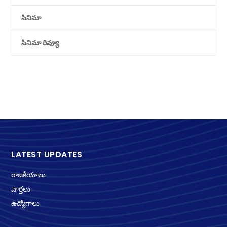
సినిమా
సినిమా రివ్యూ
LATEST UPDATES
రాజకీయాలు
వార్తలు
ఉద్యోగాలు