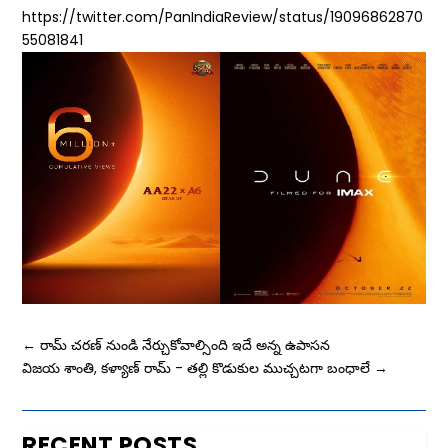
https://twitter.com/PanIndiaReview/status/19096862870
55081841
←
రామ్ చరణ్ నుండి నేర్చుకోవాల్సింది ఇదే అన్న ఉపాసన
విజయ శాంతి, కళ్యాణ్ రామ్ - తల్లి కొడుకుల ముచ్చటగా బంధాలే
→
RECENT POSTS