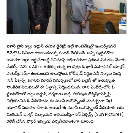
ఐకాన్ స్టార్ అల్లు అర్జున్ తమిళ డైరెక్టర్ అట్లీ కాంబినేషన్లో ఇంటర్నేషనల్
లెవెల్లో ఓ సినిమా రూపొందనున్న సంగతి తెలిసిందే. బన్నీ పుట్టినరోజు
కానుకగా అల్లు అర్జున్‌-అట్లీ సినిమాపై అధికారికంగా ప్రకటన విడుదల చేశారు
మేకర్స్. ‘A22 x A6’గా తెరకెక్కుతున్న ఈ చిత్రం ఓ భారీ ఎమోషనల్‌ యాక్షన్‌
ఎంటర్‌టైనర్‌గా ఉంటుందని తెలుస్తోంది. కోలీవుడ్‌ దిగ్గజ సినీ నిర్మాణ సంస్థ
‘సన్‌ పిక్చర్స్‌’ కళానిధి మారన్ సమర్పణలో భారీ బడ్జెట్ తో అత్యున్నత
సాంకేతిక విలువలతో ఈ చిత్రాన్ని నిర్మించనుంది. లాస్‌ ఏంజెల్స్‌లోని ఓ
స్టూడియోలో అల్లు అర్జున్‌, దర్శకుడు అట్లీ, హాలీవుడ్‌ టెక్నీషియన్స్‌పై
చిత్రీకరించిన ఓ వీడియోను ఈ మూవీ అనౌన్స్మెంట్ సందర్భంగా చిత్ర
యూనిట్ విడుదల చేశారు. అయితే ఈ మూవీ అనౌన్స్మెంట్ వీడియోకు ఆరు
మిలియన్ వ్యూస్ వచ్చాయని తెలియజేస్తూ సన్ పిక్చర్స్ (Sun Pictures)
రిలీజ్ చేసిన పోస్టర్ ఇప్పుడు చర్చనీయాంశంగా మారింది.