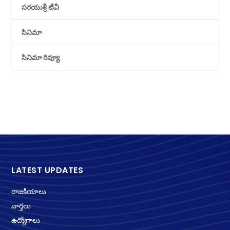
సరయుశ్రీ టీవీ
సినిమా
సినిమా రివ్యూ
LATEST UPDATES
రాజకీయాలు
వార్తలు
ఉద్యోగాలు