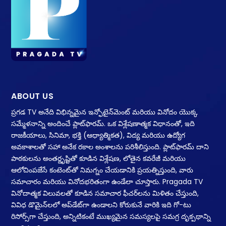
ABOUT US
ప్రగడ TV అనేది విభిన్నమైన ఇన్ఫోటైన్‌మెంట్ మరియు వినోదం యొక్క
సమ్మేళనాన్ని అందించే ప్లాట్‌ఫారమ్. ఒక విశ్లేషణాత్మక విధానంతో, ఇది
రాజకీయాలు, సినిమా, భక్తి (ఆధ్యాత్మికత), విద్య మరియు ఉద్యోగ
అవకాశాలతో సహా అనేక రకాల అంశాలను పరిశీలిస్తుంది. ప్లాట్‌ఫారమ్ దాని
పాఠకులను అంతర్దృష్టితో కూడిన విశ్లేషణ, లోతైన కవరేజీ మరియు
ఆలోచింపజేసే కంటెంట్‌తో నిమగ్నం చేయడానికి ప్రయత్నిస్తుంది, వారు
సమాచారం మరియు వినోదభరితంగా ఉండేలా చూస్తారు. Pragada TV
వినోదాత్మక విలువలతో కూడిన సమాచార ఫీచర్‌లను మిళితం చేస్తుంది,
వివిధ డొమైన్‌లలో అప్‌డేట్‌గా ఉండాలని కోరుకునే వారికి ఇది గో-టు
రిసోర్స్‌గా చేస్తుంది, అన్నిటికంటే ముఖ్యమైన సమస్యలపై సమగ్ర దృక్పథాన్ని