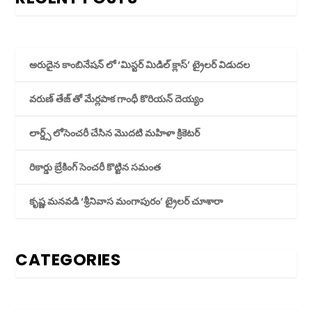
అరుదైన కాంబినేషన్ లో ‘మిస్టర్ మిడిల్ క్లాస్’ ట్రైలర్ విడుదల
వరుణ్ తేజ్ తో మేర్లపాక గాంధీ కొరియన్ దెయ్యం
లార్డ్స్ లోసెంచరీ చేసిన మొదటి మహిళా క్రికెటర్
రికార్డు బ్రేకింగ్ సెంచరీ కొట్టిన సమంత
కృష్ణ మనవడి ‘శ్రీనివాస మంగాపురం’ ట్రైలర్ చూశారా
CATEGORIES