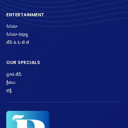
ENTERTAINMENT
సినిమా
సినిమా రివ్యూ
టీవీ & ఓ టి టి
OUR SPECIALS
ప్రగడ టీవీ
క్రీడలు
భక్తి