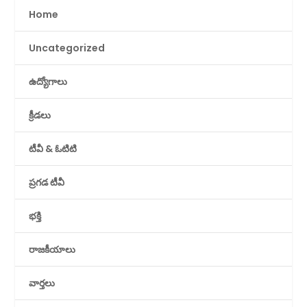
Home
Uncategorized
ఉద్యోగాలు
క్రీడలు
టీవీ & ఓటిటి
ప్రగడ టీవీ
భక్తి
రాజకీయాలు
వార్తలు