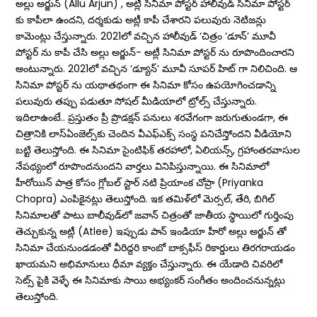
అల్లు అర్జున్ (Allu Arjun) , అట్లీ సినిమా పోస్టర్ హాలీవుడ్ సినిమా పోస్టర్
కు కాపీలా ఉందని, దర్శకుడు అట్లీ కాపీ చేశారని పలువురు నెటిజన్లు
కామెంట్లు చేస్తున్నారు. 2021లో వచ్చిన హాలీవుడ్ ‘చిత్రం ‘డూన్’ మూవీ
పోస్టర్ ను కాపీ చేసి అల్లు అర్జున్- అట్లీ సినిమా పోస్టర్​ ను రూపొందించారని
అంటున్నారు. 2021లో వచ్చిన ‘డ్యూన్’ మూవీ సూపర్ హిట్ గా నిలిచింది. ఆ
సినిమా పోస్టర్ ను యథాతథంగా ఈ సినిమా కోసం ఉపయోగించడాన్ని
పలువురు తప్పు పడుతూ సోషల్ మీడియాలో ట్రోల్స్ చేస్తున్నారు.
ఇదిలాఉంటే.. ప్రస్తుతం ప్రీ ప్రొడక్షన్‌ పనులు శ‌ర‌వేగంగా జ‌రుగుతుండ‌గా, ఈ
చిత్రానికి లాస్‌ఏంజెల్స్‌కు చెందిన వీఎఫ్‌ఎక్స్‌ సంస్థ పనిచేస్తోందని వీడియోని
బ‌ట్టి తెలుస్తోంది. ఈ సినిమా సైంటిఫిక్‌ తరహాలో, ఏలియన్స్‌, గ్రహాంతరవాసుల
నేప‌థ్యంలో రూపొంద‌నుంద‌ని వార్తలు వినిపిస్తున్నాయి. ఈ సినిమాలో
హీరోయిన్​ పాత్ర కోసం గ్లోబల్ స్టార్ నటి ప్రియాంక చోప్రా (Priyanka
Chopra) ఎంపికైనట్లు తెలుస్తోంది. ఇక తమిళ్‌లో మెర్సల్‌, తేరి, బిగిల్‌
సినిమాలతో పాటు బాలీవుడ్‌లో జవాన్‌ చిత్రంతో జాతీయ స్థాయిలో గుర్తింపు
తెచ్చుకున్న అట్లీ (Atlee) ఇప్పుడు పాన్ ఇండియా హీరో అల్లు అర్జున్ తో
సినిమా చేయనుండడంతో వీరిద్దరి కాంబో బాక్సఫీస్ రికార్డులు తిరగరాయడం
ఖాయమని అభిమానులు ధీమా వ్యక్తం చేస్తున్నారు. ఈ యేడాది చివరిలో
సెట్స్ పైకి వెళ్ళే ఈ సినిమాకు సాయి అభ్యంకర్ సంగీతం అందించనున్నట్లు
తెలుస్తోంది.