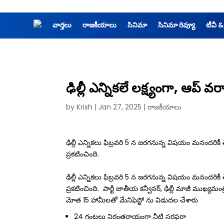
వార్తలు
రాజకీయాలు
సినిమా
సినిమా రివ్యూ
టీవీ &
ఢిల్లీ ఎన్నికలే లక్ష్యంగా, ఆప్ వ
by
Krish
|
Jan 27, 2025
|
రాజకీయాలు
ఢిల్లీ ఎన్నికలు ఫిబ్రవరి 5 న జరగనున్న విషయం మనందరికీ తెలి
ప్రకటించింది.
ఢిల్లీ ఎన్నికలు ఫిబ్రవరి 5 న జరగనున్న విషయం మనందరికీ తెలి
ప్రకటించింది. పార్టీ జాతీయ కన్వీనర్, ఢిల్లీ మాజీ ముఖ్యమంత
మోత 15 హామీలతో మేనిఫెస్టో ను విడుదల చేశారు
24 గంటలు నిరంతరాయంగా నీటి సరఫరా