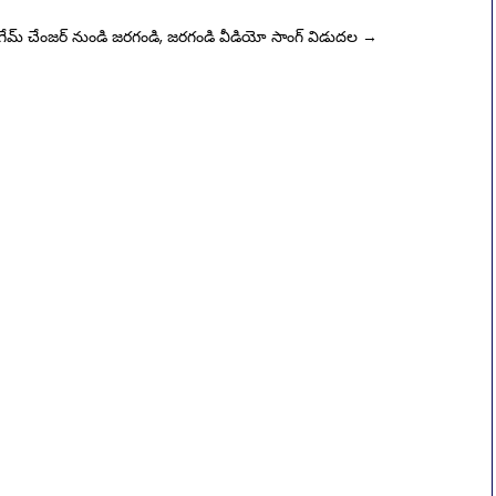
గేమ్ చేంజర్ నుండి జరగండి, జరగండి వీడియో సాంగ్ విడుదల
→