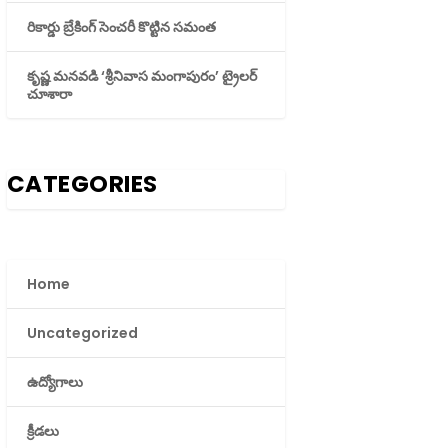
రికార్డు బ్రేకింగ్ సెంచరీ కొట్టిన సమంత
కృష్ణ మనవడి ‘శ్రీనివాస మంగాపురం’ ట్రైలర్
చూశారా
CATEGORIES
Home
Uncategorized
ఉద్యోగాలు
క్రీడలు