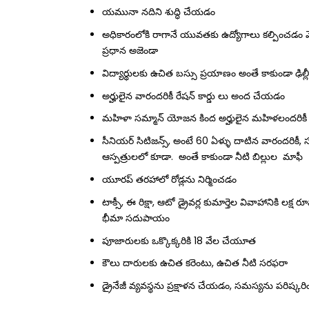
యమునా నదిని శుద్ధి చేయడం
అధికారంలోకి రాగానే యువతకు ఉద్యోగాలు కల్పించడం మొద
ప్రధాన అజెండా
విద్యార్థులకు ఉచిత బస్సు ప్రయాణం అంతే కాకుండా ఢిల
అర్హులైన వారందరికీ రేషన్ కార్డు లు అంద చేయడం
మహిళా సమ్మాన్ యోజన కింద అర్హులైన మహిళలందరిక
సీనియర్ సిటిజన్స్, అంటే 60 ఏళ్ళు దాటిన వారందరికీ, స
ఆస్పత్రులలో కూడా. అంతే కాకుండా నీటి బిల్లుల మాఫీ
యూరప్ తరహాలో రోడ్లను నిర్మించడం
టాక్సీ, ఈ రిక్షా, ఆటో డ్రైవర్ల కుమార్తెల వివాహానికి 
భీమా సదుపాయం
పూజారులకు ఒక్కొక్కరికి 18 వేల చేయూత
కౌలు దారులకు ఉచిత కరెంటు, ఉచిత నీటి సరఫరా
డ్రైనేజీ వ్యవస్థను ప్రక్షాళన చేయడం, సమస్యను పరిష్క