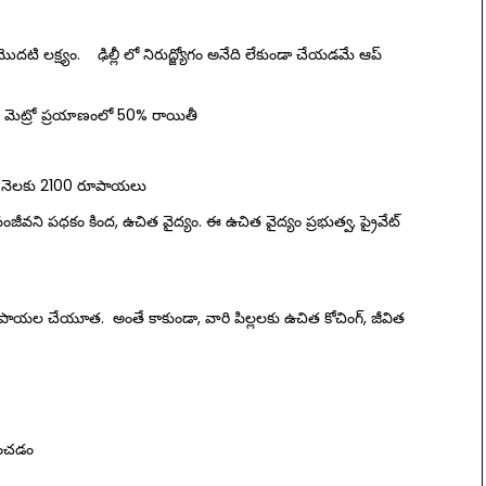
టి లక్ష్యం. ఢిల్లీ లో నిరుద్జ్యోగం అనేది లేకుండా చేయడమే ఆప్
్లీ మెట్రో ప్రయాణంలో 50% రాయితీ
ీ నెలకు 2100 రూపాయలు
ంజీవని పధకం కింద, ఉచిత వైద్యం. ఈ ఉచిత వైద్యం ప్రభుత్వ, ప్రైవేట్
లక్ష రూపాయల చేయూత. అంతే కాకుండా, వారి పిల్లలకు ఉచిత కోచింగ్, జీవిత
రించడం