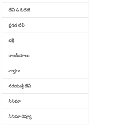
టీవీ & ఓటిటి
ప్రగడ టీవీ
భక్తి
రాజకీయాలు
వార్తలు
సరయుశ్రీ టీవీ
సినిమా
సినిమా రివ్యూ