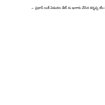
←
ప్రభాస్ లుక్ విడుదల డేట్ ను ఖరారు చేసిన కన్నప్ప టీం