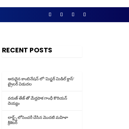
RECENT POSTS
అరుదైన కాంబినేషన్ లో ‘మిస్టర్ మిడిల్ క్లాస్’
ట్రైలర్ విడుదల
వరుణ్ తేజ్ తో మేర్లపాక గాంధీ కొరియన్
దెయ్యం
లార్డ్స్ లోసెంచరీ చేసిన మొదటి మహిళా
క్రికెటర్