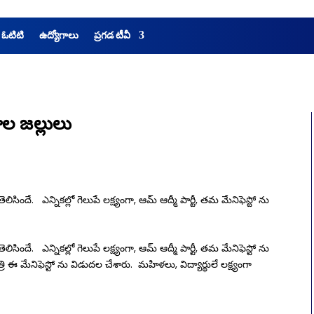
 ఓటిటి
ఉద్యోగాలు
ప్రగడ టీవీ
రాల జల్లులు
సిందే. ఎన్నికల్లో గెలుపే లక్ష్యంగా, ఆమ్ ఆద్మీ పార్టీ, తమ మేనిఫెస్టో ను
సిందే. ఎన్నికల్లో గెలుపే లక్ష్యంగా, ఆమ్ ఆద్మీ పార్టీ, తమ మేనిఫెస్టో ను
్రి ఈ మేనిఫెస్టో ను విడుదల చేశారు. మహిళలు, విద్యార్థులే లక్ష్యంగా