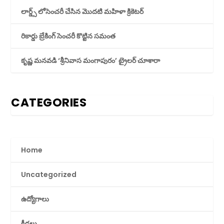
లార్డ్స్ లోసెంచరీ చేసిన మొదటి మహిళా క్రికెటర్
రికార్డు బ్రేకింగ్ సెంచరీ కొట్టిన సమంత
కృష్ణ మనవడి ‘శ్రీనివాస మంగాపురం’ ట్రైలర్ చూశారా
CATEGORIES
Home
Uncategorized
ఉద్యోగాలు
క్రీడలు