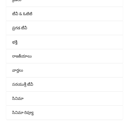
టీవీ & ఓటిటి
ప్రగడ టీవీ
భక్తి
రాజకీయాలు
వార్తలు
సరయుశ్రీ టీవీ
సినిమా
సినిమా రివ్యూ