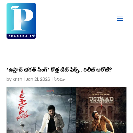
‘ఉస్తాద్ భగత్ సింగ్’ కొత్త డేట్ ఫిక్స్.. రిలీజ్ ఆరోజే?
by
Krish
|
Jan 21, 2026
|
సినిమా