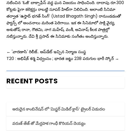
నటించిన ‘ఓజీ’ బాక్సాఫీస్ వద్ద ఘన విజయం సాధించింది. దాదాపు రూ.300
కోట్లకు పైగా కలెక్షన్లు రాబట్టి సూపర్ హిట్‌గా నిలిచింది. అలాంటి సినిమా
తర్వాత ‘ఉస్తాద్ భగత్ సింగ్’ (Ustad Bhagath Singh) రానుండడంతో
ఫ్యాన్స్ లో అంచనాలు మరింత పెరిగాయి. ఇక ఈ సినిమాలో సాక్షి వైద్య,
అశుతోష్ రానా, గౌతమి, నాగ మహేష్, వంశీ, అవినాష్ కీలక పాత్రల్లో
నటిస్తున్నారు. దేవి శ్రీ ప్రసాద్ ఈ సినిమాకు సంగీతం అందిస్తున్నారు.
←
'వారణాసి' రిలీజ్‌.. అప్‌డేట్‌ ఇచ్చిన నిర్మాణ సంస్థ
T20 : అభిషేక్ శర్మ విధ్వంసం ; భారత జట్టు 238 పరుగుల భారీ స్కోర్
→
RECENT POSTS
అరుదైన కాంబినేషన్ లో ‘మిస్టర్ మిడిల్ క్లాస్’ ట్రైలర్ విడుదల
వరుణ్ తేజ్ తో మేర్లపాక గాంధీ కొరియన్ దెయ్యం