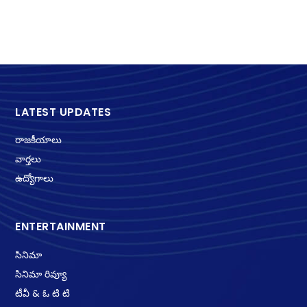
LATEST UPDATES
రాజకీయాలు
వార్తలు
ఉద్యోగాలు
ENTERTAINMENT
సినిమా
సినిమా రివ్యూ
టీవీ & ఓ టి టి