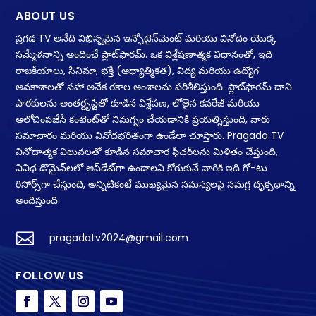
ABOUT US
ప్రగడ TV అనేది విభిన్నమైన ఇన్ఫోటైన్‌మెంట్ మరియు వినోదం యొక్క
సమ్మేళనాన్ని అందించే ప్లాట్‌ఫారమ్. ఒక విశ్లేషణాత్మక విధానంతో, ఇది
రాజకీయాలు, సినిమా, భక్తి (ఆధ్యాత్మికత), విద్య మరియు ఉద్యోగ
అవకాశాలతో సహా అనేక రకాల అంశాలను పరిశీలిస్తుంది. ప్లాట్‌ఫారమ్ దాని
పాఠకులను అంతర్దృష్టితో కూడిన విశ్లేషణ, లోతైన కవరేజీ మరియు
ఆలోచింపజేసే కంటెంట్‌తో నిమగ్నం చేయడానికి ప్రయత్నిస్తుంది, వారు
సమాచారం మరియు వినోదభరితంగా ఉండేలా చూస్తారు. Pragada TV
వినోదాత్మక విలువలతో కూడిన సమాచార ఫీచర్‌లను మిళితం చేస్తుంది,
వివిధ డొమైన్‌లలో అప్‌డేట్‌గా ఉండాలని కోరుకునే వారికి ఇది గో-టు
రిసోర్స్‌గా చేస్తుంది, అన్నిటికంటే ముఖ్యమైన సమస్యలపై సమగ్ర దృక్పథాన్ని
అందిస్తుంది.

pragadatv2024@gmail.com
FOLLOW US