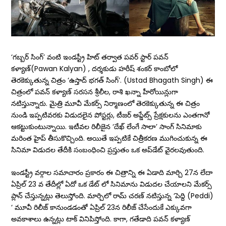
‘గబ్బర్ సింగ్’ వంటి ఇండస్ట్రీ హిట్ తర్వాత పవర్ స్టార్ పవన్
కళ్యాణ్(Pawan Kalyan) , దర్శకుడు హరీష్ శంకర్ కాంబోలో
తెరకెక్కుతున్న చిత్రం ‘ఉస్తాద్ భగత్ సింగ్’. (Ustad Bhagath Singh) ఈ
చిత్రంలో పవన్ కళ్యాణ్ సరసన శ్రీలీల, రాశి ఖన్నా హీరోయిన్లుగా
నటిస్తున్నారు. మైత్రి మూవీ మేకర్స్ నిర్మాణంలో తెరకెక్కుతున్న ఈ చిత్రం
నుండి ఇప్పటివరకు విడుదలైన పోస్టర్లు, టీజర్ అప్డేట్స్ ప్రేక్షకులను ఎంతగానో
ఆకట్టుకుంటున్నాయి. ఇటీవల రిలీజైన ‘దేఖ్ లేంగే సాలా’ సాంగ్ సినిమాకు
మరింత హైప్ తీసుకొచ్చింది. అయితే ఇప్పటికే చిత్రీకరణ ముగించుకున్న ఈ
సినిమా విడుదల తేదీకి సంబంధించి ప్ర‌స్తుతం ఒక అప్‌డేట్ వైర‌ల‌వుతుంది.
ఇండస్ట్రీ వర్గాల సమాచారం ప్రకారం ఈ చిత్రాన్ని ఈ ఏడాది మార్చి 27న లేదా
ఏప్రిల్ 23 వ తేదీల్లో ఏదో ఒక డేట్ లో సినిమాను విడుదల చేయాలని మేకర్స్
ప్లాన్ చేస్తున్నట్లు తెలుస్తోంది. మార్చిలో రామ్ చరణ్ నటిస్తున్న ‘పెద్ది (Peddi)
‘ మూవీ రిలీజ్ కానుండడంతో ఏప్రిల్ 23న రిలీజ్ చేసేందుకే ఎక్కువగా
అవకాశాలు ఉన్నట్లు టాక్ వినిపిస్తోంది. కాగా, గతేడాది పవన్ కళ్యాణ్