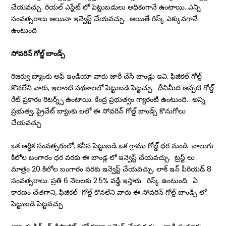
చేయవచ్చు. రియల్ ఎస్టేట్ లో పెట్టుబడులు అధికంగానే ఉంటాయి. ఎన్ని
సంవత్సరాలు ఆయినా ఇన్వెస్ట్ చేయవచ్చు. అయితే రిస్క్ ఎక్కువగానే
ఉంటుంది
సోవరిన్ గోల్డ్ బాండ్స్
రిజర్వు బ్యాంకు అఫ్ ఇండియా వారు జారీ చేసే బాండ్లు ఇవి. ఫిజికల్ గోల్డ్
కొనలేని వారు, ఇలాంటి పథకాలలో పెట్టుబడి పెట్టచ్చు. దీనిమీద అప్పటి గోల్డ్
రేట్ ప్రకారం రిటర్న్స్ ఉంటాయి. కేంద్ర ప్రభుత్వం గ్యారంటీ ఉంటుంది. అన్ని
ప్రభుత్వ, ప్రైవేట్ బ్యాంకు లలో ఈ సోవరిన్ గోల్డ్ బాండ్స్ కొనుగోలు
చేయవచ్చు
ఒక ఆర్ధిక సంవత్సరంలో, కనీస పెట్టుబడి ఒక గ్రాము గోల్డ్ ధర నుండి నాలుగు
కిలోల బంగారం ధర వరకు ఈ బాండ్ల లో ఇన్వెస్ట్ చేయవచ్చు. ట్రస్ట్ లు
మాత్రం 20 కిలోల బంగారం వరకు ఇన్వెస్ట్ చేయవచ్చు. లాక్ ఇన్ పీరియడ్ 8
సంవత్సరాలు. ప్రతి 6 నెలలకు 2.5% వడ్డీ ఇస్తారు. రిస్క్ ఉంటుంది. ఏ
కారణం చేతగాని, ఫిజికల్ గోల్డ్ కొనలేని వారు ఈ సోవరిన్ గోల్డ్ బాండ్స్ లో
పెట్టుబడి పెట్టవచ్చు