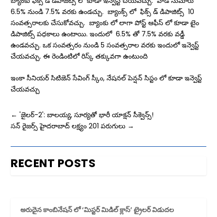
బ్యాంకు ఫిక్స్ డ్ డిపాజిట్స్ లో కూడా ఇన్వెస్ట్ చేయవచ్చు. వాడి సుమారు
6.5% నుండి 7.5% వరకు ఉండచ్చు. బ్యాంక్స్ లో ఫిక్స్ డ్ డిపాజిట్స్ 10
సంవత్సరాలకు చేసుకోవచ్చు. బ్యాంకు లో లాగా పోస్ట్ ఆఫీస్ లో కూడా టైం
డిపాజిట్స్ పధకాలు ఉంటాయి. ఇందులో 6.5% తో 7.5% వరకు వడ్డీ
ఉండవచ్చు. ఒక సంవత్సరం నుండి 5 సంవత్సరాల వరకు ఇందులో ఇన్వెస్ట్
చేయవచ్చు. ఈ రెండింటిలో రిస్క్ తక్కువగా ఉంటుంది
ఇంకా సీనియర్ సిటిజెన్ సేవింగ్ స్కీం, నేషనల్ పెన్షన్ సిస్టం లో కూడా ఇన్వెస్ట్
చేయవచ్చు
←
'జైలర్‌-2': బాల‌య్య, సూర్యతో భారీ యాక్షన్‌ సీక్వెన్స్‌!
సన్ రైజర్స్ హైదరాబాద్ లక్ష్యం 201 పరుగులు
→
RECENT POSTS
అరుదైన కాంబినేషన్ లో ‘మిస్టర్ మిడిల్ క్లాస్’ ట్రైలర్ విడుదల