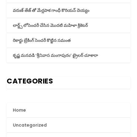
వరుణ్ తేజ్ తో మేర్లపాక గాంధీ కొరియన్ దెయ్యం
లార్డ్స్ లోసెంచరీ చేసిన మొదటి మహిళా క్రికెటర్
రికార్డు బ్రేకింగ్ సెంచరీ కొట్టిన సమంత
కృష్ణ మనవడి ‘శ్రీనివాస మంగాపురం’ ట్రైలర్ చూశారా
CATEGORIES
Home
Uncategorized