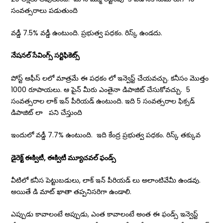
సంవత్సరాలు పడుతుంది
వడ్డీ 7.5% వడ్డీ ఉంటుంది. ప్రభుత్వ పధకం. రిస్క్ ఉండదు.
నేషనల్ సేవింగ్స్ సర్టిఫికెట్స్
పోస్ట్ ఆఫీస్ లలో మాత్రమే ఈ పధకం లో ఇన్వెస్ట్ చేయవచ్చు. కనీసం మొత్తం
1000 రూపాయలు. ఆ పైన్ మీరు ఎంతైనా డిపాజిట్ చేసుకోవచ్చు. 5
సంవత్సరాల లాక్ ఇన్ పీరియడ్ ఉంటుంది. ఇది 5 సంవత్సరాల ఫిక్సడ్
డిపాజిట్ లా పని చేస్తుంది
ఇందులో వడ్డీ 7.7% ఉంటుంది. ఇది కేంద్ర ప్రభుత్వ పధకం. రిస్క్ తక్కువ
డైరెక్ట్ ఈక్విటీ, ఈక్విటీ మ్యూచవల్ ఫండ్స్
వీటిలో కనీస పెట్టుబడులు, లాక్ ఇన్ పీరియడ్ లు అలాంటివేమీ ఉండవు.
అయితే డి మాట్ ఖాతా తప్పనిసరిగా ఉండాలి.
ఎప్పుడు కావాలంటే అప్పుడు, ఎంత కావాలంటే అంత ఈ ఫండ్స్ ఇన్వెస్ట్