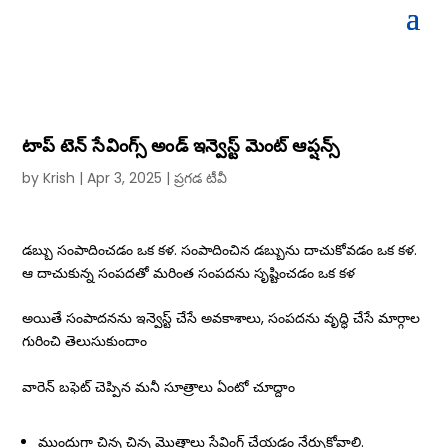
టాప్ టెన్ సేవింగ్స్ అండ్ ఇన్వెస్ట్ మెంట్ ఆప్షన్స్
by
Krish
|
Apr 3, 2025
|
ప్రగడ టీవీ
డబ్బు సంపాదించడం ఒక కళ. సంపాదించిన డబ్బును దాచుకోవడం ఒక కళ.
ఆ దాచుకున్న సంపదతో మరింత సంపదను సృష్టించడం ఒక కళ
అయితే సంపాదనను ఇన్వెస్ట్ చేసే అవకాశాలు, సంపదను వృద్ధి చేసే మార్గాల
గురించి తెలుసుకుందాం
వారెన్ బఫెట్ చెప్పిన మనీ సూత్రాలు ఏంటో చూద్దాం
ముందుగా చిన్న చిన్న మొత్తాలు సేవింగ్ చేయడం నేర్చుకోవాలి.