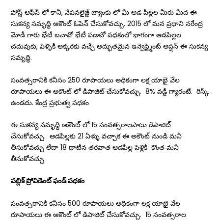
పోస్ట్ ఆఫీస్ లో కానీ, నేషనలైజ్డ్ బ్యాంకు లో మీ ఆడ పిల్లల మీరు మీద ఈ
సుకన్య సమృద్ధి అకౌంట్ ఓపెన్ చేసుకోవచ్చు. 2015 లో మన ప్రధాని నరేంద్ర
మోడీ గారు భేటీ బచావో భేటీ పడావో పధకంలో భాగంగా ఆడపిల్లల
చదువుకు, పెళ్ళికి అక్కరకు వచ్చే అద్భుతమైన ఇన్వెస్ట్మెంట్ ఆప్షన్ ఈ సుకన్య
సమృద్ధి.
సంవత్సరానికి కనీసం 250 రూపాయలు అధికంగా లక్ష యాభై వేల
రూపాయలు ఈ అకౌంట్ లో డిపాజిట్ చేసుకోవచ్చు. 8% వడ్డీ గ్యారంటీ. రిస్క్
ఉండదు. కేంద్ర ప్రభుత్వ పధకం
ఈ సుకన్య సమృద్ధి అకౌంట్ లో 15 సంవత్సరాలపాటు డిపాజిట్
చేసుకోవచ్చు. ఆడపిల్లకు 21 ఏళ్ళు వచ్చాక ఈ అకౌంట్ నుండి మనీ
తీసుకోవచ్చు లేదా 18 దాటిన తరవాత ఆడపిల్ల పెళ్లికి కొంత మనీ
తీసుకోవచ్చు
పబ్లిక్ ప్రోవిడెంట్ ఫండ్ పధకం
సంవత్సరానికి కనీసం 500 రూపాయలు అధికంగా లక్ష యాభై వేల
రూపాయలు ఈ అకౌంట్ లో డిపాజిట్ చేసుకోవచ్చు. 15 సంవత్సరాల