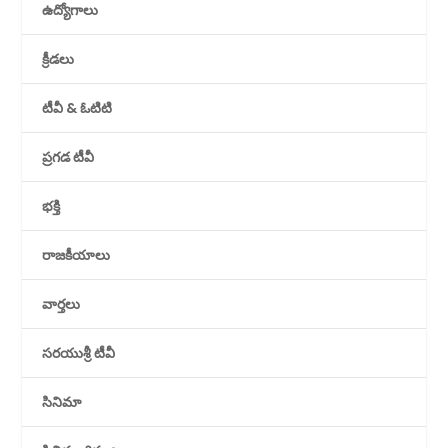
ఉద్యోగాలు
క్రీడలు
టీవీ & ఓటిటి
ప్రగడ టీవీ
భక్తి
రాజకీయాలు
వార్తలు
సరయుశ్రీ టీవీ
సినిమా