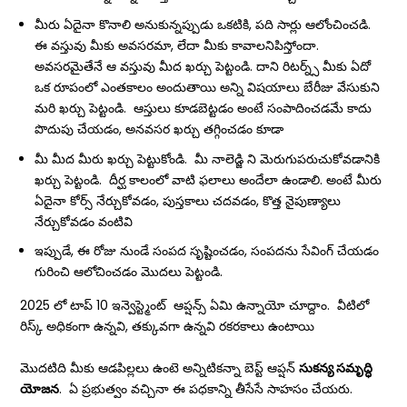
మీరు ఏదైనా కొనాలి అనుకున్నప్పుడు ఒకటికి, పది సార్లు ఆలోంచించడి.
ఈ వస్తువు మీకు అవసరమా, లేదా మీకు కావాలనిపిస్తోందా.
అవసరమైతేనే ఆ వస్తువు మీద ఖర్చు పెట్టండి. దాని రిటర్న్స్ మీకు ఏదో
ఒక రూపంలో ఎంతకాలం అందుతాయి అన్ని విషయాలు బేరీజు వేసుకుని
మరి ఖర్చు పెట్టండి. ఆస్తులు కూడబెట్టడం అంటే సంపాదించడమే కాదు
పొదుపు చేయడం, అనవసర ఖర్చు తగ్గించడం కూడా
మీ మీద మీరు ఖర్చు పెట్టుకోండి. మీ నాలెడ్జి ని మెరుగుపరుచుకోవడానికి
ఖర్చు పెట్టండి. దీర్ఘ కాలంలో వాటి ఫలాలు అందేలా ఉండాలి. అంటే మీరు
ఏదైనా కోర్స్ నేర్చుకోవడం, పుస్తకాలు చదవడం, కొత్త నైపుణ్యాలు
నేర్చుకోవడం వంటివి
ఇప్పుడే, ఈ రోజు నుండే సంపద సృష్టించడం, సంపదను సేవింగ్ చేయడం
గురించి ఆలోచించడం మొదలు పెట్టండి.
2025 లో టాప్ 10 ఇన్వెస్ట్మెంట్ ఆప్షన్స్ ఏమి ఉన్నాయో చూద్దాం. వీటిలో
రిస్క్ అధికంగా ఉన్నవి, తక్కువగా ఉన్నవి రకరకాలు ఉంటాయి
మొదటిది మీకు ఆడపిల్లలు ఉంటె అన్నిటికన్నా బెస్ట్ ఆప్షన్
సుకన్య సమృద్ధి
యోజన
. ఏ ప్రభుత్వం వచ్చినా ఈ పధకాన్ని తీసేసే సాహసం చేయరు.