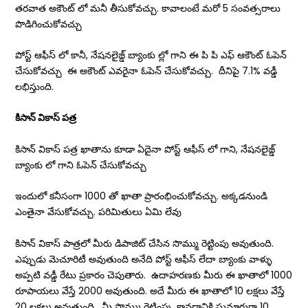
తరవాత అకౌంట్ లో మనీ తీసుకోవచ్చు. కావాలంటే మరో 5 సంవత్సరాలు
పొడిగించుకోవచ్చు
పోస్ట్ ఆఫీస్ లో కానీ, నేషనలైజ్డ్ బ్యాంకు ల్లో గాని ఈ పి పి ఎఫ్ ఆకౌంట్ ఓపెన్
చేసుకోవచ్చు ఈ అకౌంట్ ఎవరైనా ఓపెన్ చేసుకోవచ్చు. దీనిపై 7.1% వడ్డీ
లభిస్తుంది.
కిసాన్ వికాస్ పత్ర
కిసాన్ వికాస్ పత్ర ఖాతాను కూడా ఏదైనా పోస్ట్ ఆఫీస్ లో గాని, నేషనలైజ్డ్
బ్యాంకు లో గాని ఓపెన్ చేసుకోవచ్చు
ఇందులో కనీసంగా 1000 తో ఖాతా ప్రారంభించుకోవచ్చు. అక్కడనుండి
ఎంతైనా వేసుకోవచ్చు. పరిమితులు ఏమి లేవు
కిసాన్ వికాస్ పాత్రలో మీరు డిపాజిట్ చేసిన సొమ్ము రెట్టింపు అవుతుంది.
ఎప్పుడు మెచూరిటీ అవుతుంది అనేది పోస్ట్ ఆఫీస్ లేదా బ్యాంకు వాళ్ళు
అప్పటి వడ్డీ రేటు ప్రకారం చెపుతారు. ఉదాహరణకు మీరు ఈ ఖాతాలో 1000
రూపాయలు వేస్తే 2000 అవుతుంది. అదే మీరు ఈ ఖాతాలో 10 లక్షలు వేస్తే
20 లక్షలు అవుతుంది. మీ సొమ్ము రెట్టింపు కావడానికి సుమారుగా 10