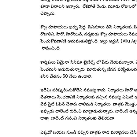
కూడా వినాలని అన్నారు. లేకపోతే రెండు, మూడు రోజులలో నేన
చెప్పాడు.
కోట్ల రూపాయలు ఖర్చు పెట్టి సినిమాలు తీసే నిర్మాతలకు, సిన
రోజులివి. హీరో, హీరోయిన్, దర్శకుడు కోట్ల రూపాయలు రెమ
పెంచుకోవడానికి అనుమతులిస్తోంది. అల్లు అర్జున్ (Allu Arj
సాధించింది.
కార్మికులు ఏమైనా సినిమా టైటిల్స్ లో పేరు వేయమన్నా
పెంచమని అడుగుతున్నారు. మారుతున్న జీవన పరిస్థితులను బట్
కనీస వేతనం 50 వేలు ఉండాలి.
ఇదేమి పరిష్కరించుకోలేని సమస్య కాదు. నిర్మాతలు హీరో అ
వేతనాలు పెంచడానికి నిర్మాతలకు వచ్చిన సమస్య ఏమిటి అన
వెబ్ సైట్ ఓపెన్ చేశారు టాలీవుడ్ నిర్మాతలు. వాళ్లకు మొత్త
ఇప్పుడు టాలెంట్ గురించి మాట్లాడుతున్నారు. టాలెంట్ ఉన్
దాకా, టాలెంట్ గురించి నిర్మాతలకు తెలియదా
ఎక్కడో బయట నుండి వచ్చిన వాళ్లకు రాచ మర్యాదలు చేసిన డ