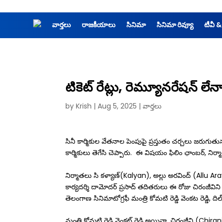
వార్తలు
రాజకీయాలు
సినిమా
సినిమా రివ్యూ
టీవీ &
టికెట్ రేట్లు, రెమ్యూనరేషన్ లేన
by
Krish
|
Aug 5, 2025
|
వార్తలు
సినీ కార్మికుల వేతనాల పెంపుపై ప్రస్తుతం చర్చలు జరుగుతు
కార్మికులు తెగేసి చెప్పారు. ఈ విషయం ఫిలిం ఛాంబర్, నిర్
నిర్మాతలు సి కళ్యాణ్(Kalyan), అల్లు అరవింద్ (Allu Ar
కార్యదర్శి దామోదర్ ప్రసాద్ తదితరులు ఈ రోజు చిరంజీవిని క
తెలంగాణ సినిమాటోగ్రఫీ మంత్రి కోమటి రెడ్డి వెంకట రెడ్డి, 
మంత్రి కోమటి రెడ్డి వెంకట్ రెడ్డి అయినా, చిరంజీవి (