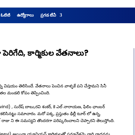
 ఓటిటి
ఉద్యోగాలు
ప్రగడ టీవీ
ా పెరిగేది, కార్మికుల వేతనాలు?
న్న విషయం తెలిసిందే. వేతనాలు పెంచిన వాళ్ళకే పని చేస్తామని సినీ
మాతల మండలి కోపం తెప్పించింది.
avind) , సురేష్ బాబు,రవి శంకర్, కె ఎల్ నారాయణ, ఫిలిం ఛాంబర్
లిసినట్టు సమాచారం. మరో పక్క, ప్రస్తుతం ఢిల్లీ టూర్ లో ఉన్న,
దిల్ రాజు ని ఈ సమస్యని తొందరగా పరిష్కరించాలని చెప్పారని తెలుస్తోంది.
Chiranjeevi) అయినా యూనియన్ కార్మికులతో సమావేశమై వారి వాదనను