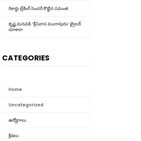
రికార్డు బ్రేకింగ్ సెంచరీ కొట్టిన సమంత
కృష్ణ మనవడి ‘శ్రీనివాస మంగాపురం’ ట్రైలర్
చూశారా
CATEGORIES
Home
Uncategorized
ఉద్యోగాలు
క్రీడలు