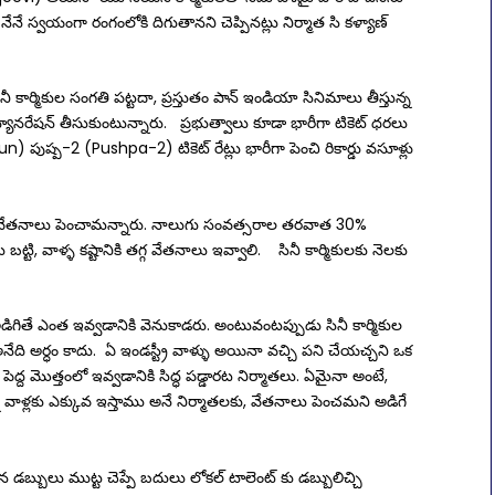
ే స్వయంగా రంగంలోకి దిగుతానని చెప్పినట్లు నిర్మాత సి కళ్యాణ్
ీ కార్మికుల సంగతి పట్టదా, ప్రస్తుతం పాన్ ఇండియా సినిమాలు తీస్తున్న
్యూనరేషన్ తీసుకుంటున్నారు. ప్రభుత్వాలు కూడా భారీగా టికెట్ ధరలు
un) పుష్ప-2 (Pushpa-2) టికెట్ రేట్లు భారీగా పెంచి రికార్డు వసూళ్లు
రా, వేతనాలు పెంచామన్నారు. నాలుగు సంవత్సరాల తరవాత 30%
టి, వాళ్ళ కష్టానికి తగ్గ వేతనాలు ఇవ్వాలి. సినీ కార్మికులకు నెలకు
డిగితే ఎంత ఇవ్వడానికి వెనుకాడరు. అంటువంటప్పుడు సినీ కార్మికుల
ేది అర్ధం కాదు. ఏ ఇండస్ట్రీ వాళ్ళు అయినా వచ్చి పని చేయచ్చని ఒక
ం పెద్ద మొత్తంలో ఇవ్వడానికి సిద్ధ పడ్డారట నిర్మాతలు. ఏమైనా అంటే,
న వాళ్లకు ఎక్కువ ఇస్తాము అనే నిర్మాతలకు, వేతనాలు పెంచమని అడిగే
బ్బులు ముట్ట చెప్పే బదులు లోకల్ టాలెంట్ కు డబ్బులిచ్చి