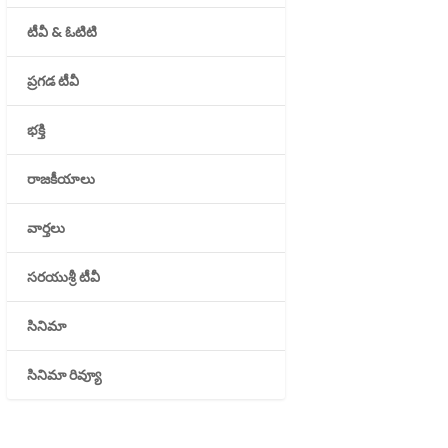
టీవీ & ఓటిటి
ప్రగడ టీవీ
భక్తి
రాజకీయాలు
వార్తలు
సరయుశ్రీ టీవీ
సినిమా
సినిమా రివ్యూ