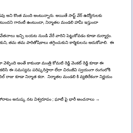
వు అని కొంత మంది అంటున్నారు. అయితే సాఫ్ట్ వేర్ ఉద్యోగులకు
ఉంటుందని గారంటీ ఉంటుందా, నిర్మాతల మండలి హామీ ఇస్తుందా
వేతనాలు ఇచ్చి బయట నుండి వేరే వారిని పెట్టుకోవడం కూడా దుర్మార్గం.
కుని, తమ తమ పారితోషికాలు తగ్గించుకుని కార్మికులను ఆదుకోవాలి. ఈ
్ళింది అంతే కాకుండా మంత్రి కోమటి రెడ్డి వెంకట్ రెడ్డి కూడా ఈ
ి కలిసి ఈ సమస్యను పరిష్కరిస్తారా లేదా చిరంజీవి స్వయంగా రంగంలోకి
 దిల్ రాజు కూడా నిర్మాత కదా. నిర్మాతల మండలి కి వ్యతిరేకంగా నిర్ణయం
 పోరాటం
అనుష్క నట విశ్వరూపం ; ఘాటీ పై భారీ అంచనాలు
→