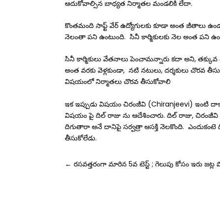
ఆదుకోవాల్సిన బాధ్యత నిర్మాతల మండలికి లేదా.
కొంతమంది సాఫ్ట్ వేర్ ఉద్యోగులకు కూడా అంత జీతాలు ఉండ
నెలంతా పని ఉంటుంది. సినీ కార్మికులకు నెల అంత పని 
సినీ కార్మికులు వేతనాలు పెంచామన్నారు కదా అని, తక్కువ 
అంత వరకు వెళ్లకుండా, నటి నటులు, దర్శకులు చొరవ తీసు
విషయంలో నిర్మాతలు చొరవ తీసుకోవాలి
ఇక ఇప్పుడు విషయం చిరంజీవి (Chiranjeevi) ఇంటి దాకా వెళ
విషయం పై దిల్ రాజు ను ఆదేశించారు. దిల్ రాజు, చిరంజీవ
దిగుతారా అనే దానిపై సర్వత్రా ఆసక్తి నెలకొంది. ఎందుకంటె
తీసుకోలేడు.
←
రసవత్తరంగా మారిన 5వ టెస్ట్ ; గెలుపు కోసం ఇరు జట్ల