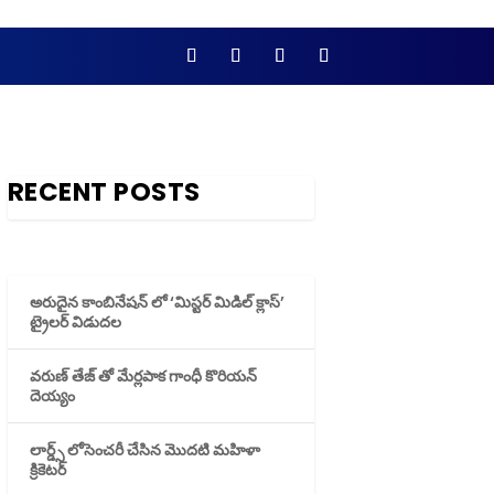
RECENT POSTS
అరుదైన కాంబినేషన్ లో ‘మిస్టర్ మిడిల్ క్లాస్’
ట్రైలర్ విడుదల
వరుణ్ తేజ్ తో మేర్లపాక గాంధీ కొరియన్
దెయ్యం
లార్డ్స్ లోసెంచరీ చేసిన మొదటి మహిళా
క్రికెటర్