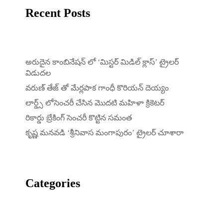
Recent Posts
అరుదైన కాంబినేషన్ లో ‘మిస్టర్ మిడిల్ క్లాస్’ ట్రైలర్
విడుదల
వరుణ్ తేజ్ తో మేర్లపాక గాంధీ కొరియన్ దెయ్యం
లార్డ్స్ లోసెంచరీ చేసిన మొదటి మహిళా క్రికెటర్
రికార్డు బ్రేకింగ్ సెంచరీ కొట్టిన సమంత
కృష్ణ మనవడి ‘శ్రీనివాస మంగాపురం’ ట్రైలర్ చూశారా
Categories