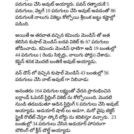
పరుగులు చేసి అవుట్ అయ్యారు. పవన్ రత్నాయకే 5
పరుగులు, వెల్లగే 10 పరుగులు చేసి అవుట్ అవడంతో 86
పరుగులకే నాలుగు వికెట్లు కోల్పోయి శ్రీలంక జట్టు కష్టాల్లో
పడింది.
అయితే ఆ తరవాత వచ్చిన కమిందు మెండిస్ తో జత
కలిసిన కుషాల్ మెండిస్ ఐదవ వికెట్ కు 67 పరుగులు
జోడించాడు. కమిందు మెండిస్ ధాటిగా ఆడి 19 బంతుల్లో
44 పరుగులు ( రెండు సిక్సర్లు, నాలుగు ఫోర్లు) చేశాడు.
కెప్టెన్ శనక మొదటి బంతికే అవుట్ అయ్యాడు.
వన్ డౌన్ లో వచ్చిన కుషాల్ మెండిస్ 43 బంతుల్లో 56
పరుగులు చేసి నాట్ అవుట్ గా నిలిచాడు
అనంతరం 164 పరుగుల లక్ష్యంతో ఛేదన ప్రారంభించిన
ఐర్లాండ్ ఓపెనర్ స్టిర్లింగ్ వికెట్ ను కోల్పోయింది. మొదటి
నుండి తడబడుతూ ఆడిన స్టిర్లింగ్ 6 పరుగులు చేసి అవుట్
అయ్యాడు. అడయార్ షాట్ లు అడగా, మరో వైపు టెక్టర్
స్ట్రైక్ రొటేట్ చేస్తూ స్కోర్ బోర్డు ను కదిలిస్తూ వచ్చారు. 23
బంతుల్లో 34 పరుగులు చేసిన అడయార్ హాసరంగా
బౌలింగ్ లో క్లీన్ బౌల్డ్ అయ్యాడు