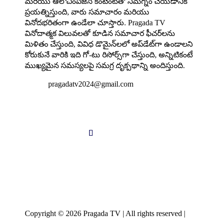
మరియు ఆలోచింపజేసే కంటెంట్‌తో నిమగ్నం చేయడానికి
ప్రయత్నిస్తుంది, వారు సమాచారం మరియు
వినోదభరితంగా ఉండేలా చూస్తారు. Pragada TV
వినోదాత్మక విలువలతో కూడిన సమాచార ఫీచర్‌లను
మిళితం చేస్తుంది, వివిధ డొమైన్‌లలో అప్‌డేట్‌గా ఉండాలని
కోరుకునే వారికి ఇది గో-టు రిసోర్స్‌గా చేస్తుంది, అన్నిటికంటే
ముఖ్యమైన సమస్యలపై సమగ్ర దృక్పథాన్ని అందిస్తుంది.

pragadatv2024@gmail.com
Follow us
Copyright © 2026 Pragada TV | All rights reserved |