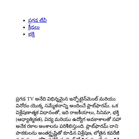
Our Specials
ప్రగడ టీవీ
క్రీడలు
భక్తి
About us
ప్రగడ TV అనేది విభిన్నమైన ఇన్ఫోటైన్‌మెంట్ మరియు
వినోదం యొక్క సమ్మేళనాన్ని అందించే ప్లాట్‌ఫారమ్. ఒక
విశ్లేషణాత్మక విధానంతో, ఇది రాజకీయాలు, సినిమా, భక్తి
(ఆధ్యాత్మికత), విద్య మరియు ఉద్యోగ అవకాశాలతో సహా
అనేక రకాల అంశాలను పరిశీలిస్తుంది. ప్లాట్‌ఫారమ్ దాని
పాఠకులను అంతర్దృష్టితో కూడిన విశ్లేషణ, లోతైన కవరేజీ