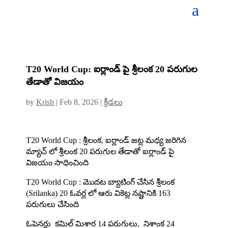
T20 World Cup: ఐర్లాండ్ పై శ్రీలంక 20 పరుగుల
తేడాతో విజయం
by
Krish
|
Feb 8, 2026
|
క్రీడలు
T20 World Cup : శ్రీలంక, ఐర్లాండ్ జట్ల మధ్య జరిగిన
మ్యాచ్ లో శ్రీలంక 20 పరుగుల తేడాతో ఐర్లాండ్ పై
విజయం సాధించింది
T20 World Cup : మొదట బ్యాటింగ్ చేసిన శ్రీలంక
(Srilanka) 20 ఓవర్ల లో ఆరు వికెట్ల నష్టానికి 163
పరుగులు చేసింది
ఓపెనర్లు కమిల్ మిశార 14 పరుగులు, నిశాంక 24