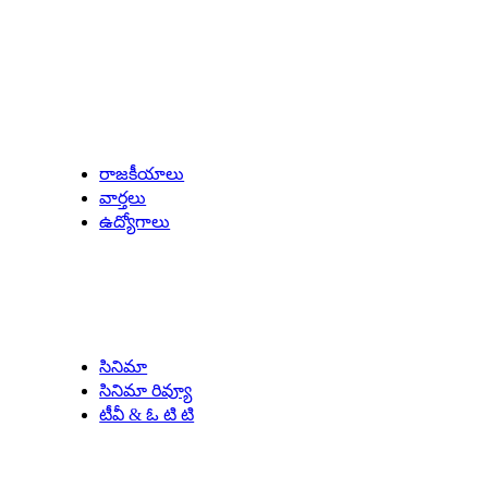
Latest Updates
రాజకీయాలు
వార్తలు
ఉద్యోగాలు
Entertainment
సినిమా
సినిమా రివ్యూ
టీవీ & ఓ టి టి