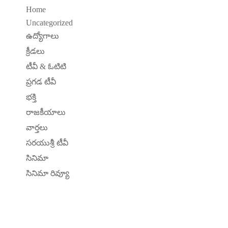
Home
Uncategorized
ఉద్యోగాలు
క్రీడలు
టీవీ & ఓటిటి
ప్రగడ టీవీ
భక్తి
రాజకీయాలు
వార్తలు
సరయుశ్రీ టీవీ
సినిమా
సినిమా రివ్యూ