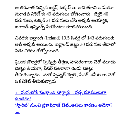
ఆ తరవాత వచ్చిన టెక్టర్, టక్కర్ లు ఆచి తూచి ఆడుతూ
మూడవ వికెట్ కు 49 పరుగులు జోడించారు. టెక్టర్ 40
పరుగులు, టక్కర్ 21 పరుగులు చేసి అవుట్ అయ్యాక,
ఐర్లాండ్ ఇన్నింగ్స్ పేకమేడలా కూలిపోయింది.
చివరకు ఐర్లాండ్ (Ireland) 19.5 ఓవర్ల లో 143 పరుగులకు
అల్ అవుట్ అయింది. ఐర్లాండ్ జట్టు 30 పరుగుల తేడాలో
ఏడు వికెట్లు కోల్పోయింది
శ్రీలంక బౌలర్లలో స్పిన్నర్లు తీక్షణ, హసరంగాలు చెరో మూడు
వికెట్లు తీయగా, పేసర్ పతిరానా రెండు వికెట్లు
తీసుకున్నాడు. మరో స్పిన్నర్ వెల్లగె , పేసర్ చమీర లు చెరో
ఒక వికెట్ తీసుకున్నారు
←
రంగంలోకి 'సంక్రాంతి సోగ్గాళ్లు'.. ర‌చ్చ మాములుగా
ఉండ‌దు!
‘స్పిరిట్’ నుంచి ప్రకాష్‌రాజ్ ఔట్..అసలు కారణం అదేనా?
→