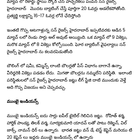
మ్యాచ్ లో రికార్డు స్థాయి స్కోర్ చేసి హెచ్చరికలు పంపిన సన్ రైజర్స్
హైదరాబాద్ మొదట బ్యాటింగ్ చేస్తే పూర్తిగా 20 ఓవర్లు ఆడలేకపోతోంది.
ప్రత్యర్థి లక్ష్యాన్ని 16-17 ఓవర్ల లోనే ఛేదిస్తోంది
ఇంతటి గొప్ప ఆటగాళ్లున్న సన్ రైజర్స్ హైదరాబాద్ ఇప్పటివరకు ఆడిన 5
మ్యాచ్ లలో రెండు సార్లు అల్ అవుట్ అయ్యింది. ఒక మ్యాచ్ లో 9 వికెట్లు,
మరొక మ్యాచ్ లో 8 వికెట్లు కోల్పోయింది. ఘోర బ్యాటింగ్ వైఫల్యాలు సన్
రైజర్స్ హైదరాబాద్ ను కలవరపెడుతోంది
బౌలింగ్ లో షమీ, కమ్మిన్స్ లాంటి బౌలర్లతో పేస్ విభాగం బాగానే ఉన్నా,
వీరిద్దరికి వికెట్లు పడడం లేదు. మిగతా బౌలర్లను నమ్మలేని పరిస్థితి. ఇలాంటి
పరిస్థితులలో సన్ రైజర్స్ హైదరాబాద్ జట్టు లీగ్ స్టేజి దాటి ముందుకు వెళ్తే
అది గొప్ప విజయం అని చెప్పవచ్చు.
ముంబై ఇండియన్స్
ముంబై ఇండియన్స్ ఐదు సార్లు ఐపీల్ టైటిల్ గెలిచిన జట్టు. రోహిత్ శర్మ,
హార్దిక్ పాండ్య, తిలక్ వర్మ, సూర్యకుమారి యాదవ్ లతో పాటు రికెల్టన్, విల్
జాక్స్, నామన్ ధిర్ లు ఉన్నారు. భారత జట్టు వన్ డే, టెస్ట్ కెప్టెన్ మరియు టి
20 కెప్టెన్ లు ఇద్దరు ముంబై ఇండియన్స్ లో ఉన్నారు