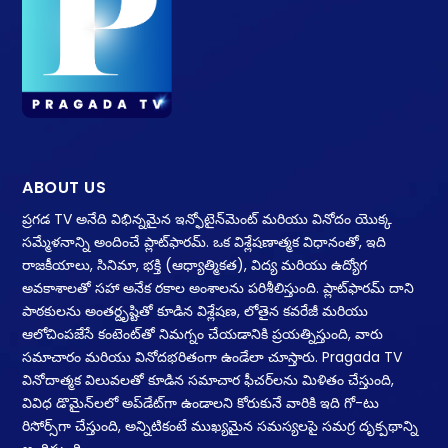
ABOUT US
ప్రగడ TV అనేది విభిన్నమైన ఇన్ఫోటైన్‌మెంట్ మరియు వినోదం యొక్క
సమ్మేళనాన్ని అందించే ప్లాట్‌ఫారమ్. ఒక విశ్లేషణాత్మక విధానంతో, ఇది
రాజకీయాలు, సినిమా, భక్తి (ఆధ్యాత్మికత), విద్య మరియు ఉద్యోగ
అవకాశాలతో సహా అనేక రకాల అంశాలను పరిశీలిస్తుంది. ప్లాట్‌ఫారమ్ దాని
పాఠకులను అంతర్దృష్టితో కూడిన విశ్లేషణ, లోతైన కవరేజీ మరియు
ఆలోచింపజేసే కంటెంట్‌తో నిమగ్నం చేయడానికి ప్రయత్నిస్తుంది, వారు
సమాచారం మరియు వినోదభరితంగా ఉండేలా చూస్తారు. Pragada TV
వినోదాత్మక విలువలతో కూడిన సమాచార ఫీచర్‌లను మిళితం చేస్తుంది,
వివిధ డొమైన్‌లలో అప్‌డేట్‌గా ఉండాలని కోరుకునే వారికి ఇది గో-టు
రిసోర్స్‌గా చేస్తుంది, అన్నిటికంటే ముఖ్యమైన సమస్యలపై సమగ్ర దృక్పథాన్ని