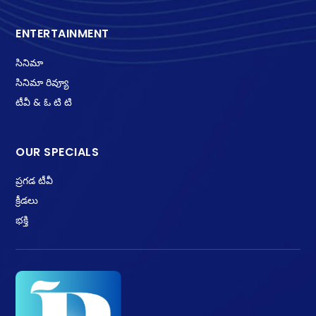
ENTERTAINMENT
సినిమా
సినిమా రివ్యూ
టీవీ & ఓ టి టి
OUR SPECIALS
ప్రగడ టీవీ
క్రీడలు
భక్తి