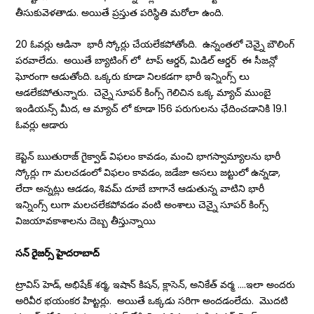
తీసుకువెళతాడు. అయితే ప్రస్తుత పరిస్థితి మరోలా ఉంది.
20 ఓవర్లు ఆడినా భారీ స్కోర్లు చేయలేకపోతోంది. ఉన్నంతలో చెన్నై బౌలింగ్
పరవాలేదు. అయితే బ్యాటింగ్ లో టాప్ ఆర్డర్, మిడిల్ ఆర్డర్ ఈ సీజన్లో
ఘోరంగా ఆడుతోంది. ఒక్కరు కూడా నిలకడగా భారీ ఇన్నింగ్స్ లు
ఆడలేకపోతున్నారు. చెన్నై సూపర్ కింగ్స్ గెలిచిన ఒక్క మ్యాచ్ ముంబై
ఇండియన్స్ మీద, ఆ మ్యాచ్ లో కూడా 156 పరుగులను ఛేదించడానికి 19.1
ఓవర్లు ఆడారు
కెప్టెన్ ఋతురాజ్ గైక్వాడ్ విఫలం కావడం, మంచి భాగస్వామ్యాలను భారీ
స్కోర్లు గా మలచడంలో విఫలం కావడం, జడేజా అసలు జట్టులో ఉన్నడా,
లేదా అన్నట్లు ఆడడం, శివమ్ దూబే బాగానే ఆడుతున్న వాటిని భారీ
ఇన్నింగ్స్ లుగా మలచలేకపోవడం వంటి అంశాలు చెన్నై సూపర్ కింగ్స్
విజయావకాశాలను దెబ్బ తీస్తున్నాయి
సన్
రైజర్స్
హైదరాబాద్
ట్రావిస్ హెడ్, అభిషేక్ శర్మ, ఇషాన్ కిషన్, క్లాసెన్, అనికేత్ వర్మ ….ఇలా అందరు
అరివీర భయంకర హిట్టర్లు. అయితే ఒక్కడు సరిగా అందడంలేదు. మొదటి