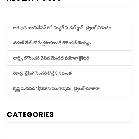
అరుదైన కాంబినేషన్ లో ‘మిస్టర్ మిడిల్ క్లాస్’ ట్రైలర్ విడుదల
వరుణ్ తేజ్ తో మేర్లపాక గాంధీ కొరియన్ దెయ్యం
లార్డ్స్ లోసెంచరీ చేసిన మొదటి మహిళా క్రికెటర్
రికార్డు బ్రేకింగ్ సెంచరీ కొట్టిన సమంత
కృష్ణ మనవడి ‘శ్రీనివాస మంగాపురం’ ట్రైలర్ చూశారా
CATEGORIES