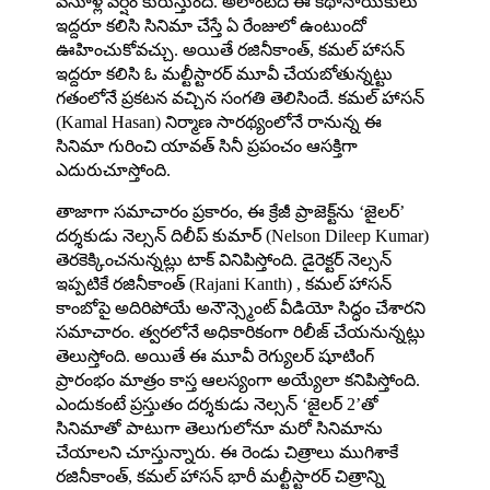
వసూళ్ల వర్షం కురుస్తుంది. అలాంటిది ఈ కథానాయకులు
ఇద్దరూ కలిసి సినిమా చేస్తే ఏ రేంజులో ఉంటుందో
ఊహించుకోవచ్చు. అయితే రజినీకాంత్, కమల్ హాసన్
ఇద్దరూ కలిసి ఓ మల్టీస్టారర్ మూవీ చేయబోతున్నట్టు
గతంలోనే ప్రకటన వచ్చిన సంగతి తెలిసిందే. కమల్‌ హాసన్‌
(Kamal Hasan) నిర్మాణ సారథ్యంలోనే రానున్న ఈ
సినిమా గురించి యావత్ సినీ ప్రపంచం ఆసక్తిగా
ఎదురుచూస్తోంది.
తాజాగా సమాచారం ప్రకారం, ఈ క్రేజీ ప్రాజెక్ట్‌ను ‘జైలర్’
దర్శకుడు నెల్సన్ దిలీప్ కుమార్ (Nelson Dileep Kumar)
తెరకెక్కించనున్నట్లు టాక్ వినిపిస్తోంది. డైరెక్టర్ నెల్సన్
ఇప్పటికే రజినీకాంత్ (Rajani Kanth) , కమల్ హాసన్
కాంబోపై అదిరిపోయే అనౌన్స్మెంట్ వీడియో సిద్ధం చేశారని
సమాచారం. త్వరలోనే అధికారికంగా రిలీజ్ చేయనున్నట్లు
తెలుస్తోంది. అయితే ఈ మూవీ రెగ్యులర్ షూటింగ్
ప్రారంభం మాత్రం కాస్త ఆలస్యంగా అయ్యేలా కనిపిస్తోంది.
ఎందుకంటే ప్రస్తుతం దర్శకుడు నెల్సన్ ‘జైలర్ 2’తో
సినిమాతో పాటుగా తెలుగులోనూ మరో సినిమాను
చేయాలని చూస్తున్నారు. ఈ రెండు చిత్రాలు ముగిశాకే
రజినీకాంత్, కమల్ హాసన్ భారీ మల్టీస్టారర్ చిత్రాన్ని