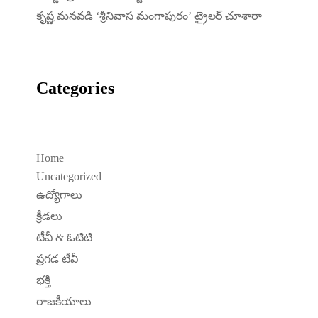
కృష్ణ మనవడి ‘శ్రీనివాస మంగాపురం’ ట్రైలర్ చూశారా
Categories
Home
Uncategorized
ఉద్యోగాలు
క్రీడలు
టీవీ & ఓటిటి
ప్రగడ టీవీ
భక్తి
రాజకీయాలు