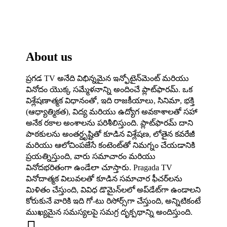
About us
ప్రగడ TV అనేది విభిన్నమైన ఇన్ఫోటైన్‌మెంట్ మరియు
వినోదం యొక్క సమ్మేళనాన్ని అందించే ప్లాట్‌ఫారమ్. ఒక
విశ్లేషణాత్మక విధానంతో, ఇది రాజకీయాలు, సినిమా, భక్తి
(ఆధ్యాత్మికత), విద్య మరియు ఉద్యోగ అవకాశాలతో సహా
అనేక రకాల అంశాలను పరిశీలిస్తుంది. ప్లాట్‌ఫారమ్ దాని
పాఠకులను అంతర్దృష్టితో కూడిన విశ్లేషణ, లోతైన కవరేజీ
మరియు ఆలోచింపజేసే కంటెంట్‌తో నిమగ్నం చేయడానికి
ప్రయత్నిస్తుంది, వారు సమాచారం మరియు
వినోదభరితంగా ఉండేలా చూస్తారు. Pragada TV
వినోదాత్మక విలువలతో కూడిన సమాచార ఫీచర్‌లను
మిళితం చేస్తుంది, వివిధ డొమైన్‌లలో అప్‌డేట్‌గా ఉండాలని
కోరుకునే వారికి ఇది గో-టు రిసోర్స్‌గా చేస్తుంది, అన్నిటికంటే
ముఖ్యమైన సమస్యలపై సమగ్ర దృక్పథాన్ని అందిస్తుంది.
