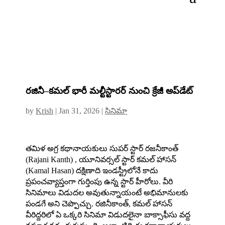
రజినీ–కమల్ భారీ మల్టీస్టారర్‌ నుంచి క్రేజీ అప్‌డేట్‌
by
Krish
|
Jan 31, 2026
|
సినిమా
తమిళ అగ్ర కథానాయకులు సుపర్ స్టార్ రజనీకాంత్
(Rajani Kanth) , యూనివర్సల్ స్టార్ కమల్ హాసన్
(Kamal Hasan) దక్షిణాది ఇండస్ట్రీలోనే కాదు
ప్రపంచవ్యాప్తంగా గుర్తింపు ఉన్న స్టార్ హీరోలు. వీరి
సినిమాలు విడుదల అవుతున్నాయంటే అభిమానులకు
పండగే అని చెప్పొచ్చు. రజినీకాంత్, కమల్ హాసన్
వీరిద్దరిలో ఏ ఒక్కరి సినిమా విడుదలైనా బాక్సాఫీసు వద్ద