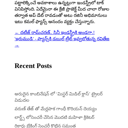
పట్టాలెక్కించే అవకాశాలు ఉన్నట్లుగా ఇండస్ట్రీలో టాక్
వినిపిస్తోంది. ఏదేమైనా ఈ క్రేజీ ప్రాజెక్ట్ మీద చాలా రోజుల
తర్వాత అప్ డేట్ రావడంతో అటు రజినీ అభిమానులు
ఇటు కమల్ ఫ్యాన్స్ ఆనందం వ్యక్తం చేస్తున్నారు.
←
దటీజ్ రామ్‌చరణ్.. సినీ ఇండస్ట్రీకి అండగా.!
'ఇరుముడి' - ఫ్యాన్స్‌కి డ‌బుల్ ట్రీట్ ఇవ్వ‌బోతున్న రవితేజ
→
Recent Posts
అరుదైన కాంబినేషన్ లో ‘మిస్టర్ మిడిల్ క్లాస్’ ట్రైలర్
విడుదల
వరుణ్ తేజ్ తో మేర్లపాక గాంధీ కొరియన్ దెయ్యం
లార్డ్స్ లోసెంచరీ చేసిన మొదటి మహిళా క్రికెటర్
రికార్డు బ్రేకింగ్ సెంచరీ కొట్టిన సమంత