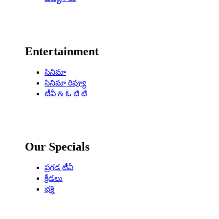
Entertainment
సినిమా
సినిమా రివ్యూ
టీవీ & ఓ టి టి
Our Specials
ప్రగడ టీవీ
క్రీడలు
భక్తి