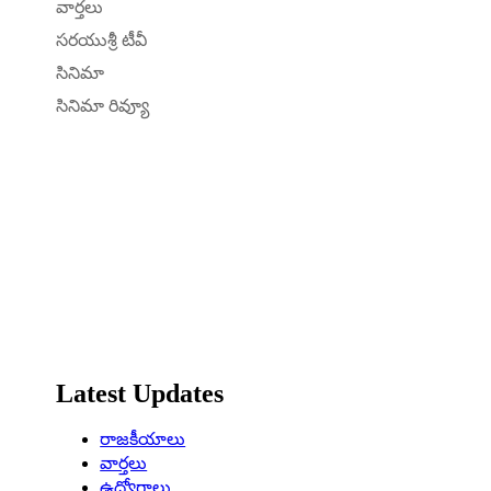
వార్తలు
సరయుశ్రీ టీవీ
సినిమా
సినిమా రివ్యూ
Latest Updates
రాజకీయాలు
వార్తలు
ఉద్యోగాలు