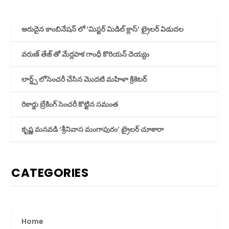
అరుదైన కాంబినేషన్ లో ‘మిస్టర్ మిడిల్ క్లాస్’ ట్రైలర్ విడుదల
వరుణ్ తేజ్ తో మేర్లపాక గాంధీ కొరియన్ దెయ్యం
లార్డ్స్ లోసెంచరీ చేసిన మొదటి మహిళా క్రికెటర్
రికార్డు బ్రేకింగ్ సెంచరీ కొట్టిన సమంత
కృష్ణ మనవడి ‘శ్రీనివాస మంగాపురం’ ట్రైలర్ చూశారా
CATEGORIES
Home