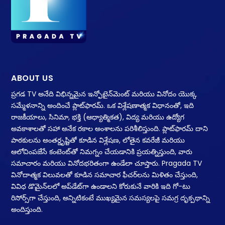
ABOUT US
ప్రగడ TV అనేది విభిన్నమైన ఇన్ఫోటైన్‌మెంట్ మరియు వినోదం యొక్క
సమ్మేళనాన్ని అందించే ప్లాట్‌ఫారమ్. ఒక విశ్లేషణాత్మక విధానంతో, ఇది
రాజకీయాలు, సినిమా, భక్తి (ఆధ్యాత్మికత), విద్య మరియు ఉద్యోగ
అవకాశాలతో సహా అనేక రకాల అంశాలను పరిశీలిస్తుంది. ప్లాట్‌ఫారమ్ దాని
పాఠకులను అంతర్దృష్టితో కూడిన విశ్లేషణ, లోతైన కవరేజీ మరియు
ఆలోచింపజేసే కంటెంట్‌తో నిమగ్నం చేయడానికి ప్రయత్నిస్తుంది, వారు
సమాచారం మరియు వినోదభరితంగా ఉండేలా చూస్తారు. Pragada TV
వినోదాత్మక విలువలతో కూడిన సమాచార ఫీచర్‌లను మిళితం చేస్తుంది,
వివిధ డొమైన్‌లలో అప్‌డేట్‌గా ఉండాలని కోరుకునే వారికి ఇది గో-టు
రిసోర్స్‌గా చేస్తుంది, అన్నిటికంటే ముఖ్యమైన సమస్యలపై సమగ్ర దృక్పథాన్ని
అందిస్తుంది.