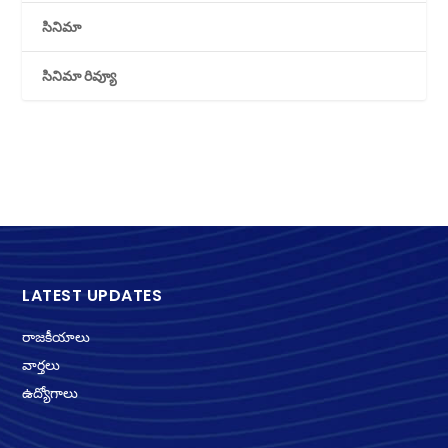
సినిమా
సినిమా రివ్యూ
LATEST UPDATES
రాజకీయాలు
వార్తలు
ఉద్యోగాలు