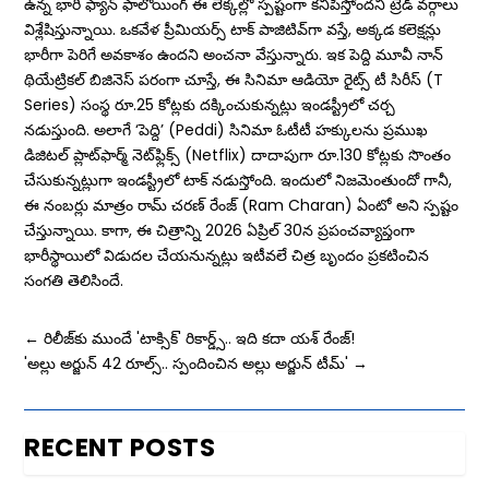
ఉన్న భారీ ఫ్యాన్ ఫాలోయింగ్ ఈ లెక్కల్లో స్పష్టంగా కనిపిస్తోందని ట్రేడ్ వర్గాలు
విశ్లేషిస్తున్నాయి. ఒకవేళ ప్రీమియర్స్ టాక్ పాజిటివ్‌గా వస్తే, అక్కడ కలెక్షన్లు
భారీగా పెరిగే అవకాశం ఉందని అంచనా వేస్తున్నారు. ఇక పెద్ది మూవీ నాన్
థియేట్రికల్ బిజినెస్ పరంగా చూస్తే, ఈ సినిమా ఆడియో రైట్స్ టీ సిరీస్ (T
Series) సంస్థ రూ.25 కోట్లకు దక్కించుకున్నట్లు ఇండస్ట్రీలో చర్చ
న‌డుస్తుంది. అలాగే ‘పెద్ది’ (Peddi) సినిమా ఓటీటీ హక్కులను ప్రముఖ
డిజిటల్ ప్లాట్‌ఫార్మ్ నెట్‌ఫ్లిక్స్ (Netflix) దాదాపుగా రూ.130 కోట్లకు సొంతం
చేసుకున్నట్లుగా ఇండస్ట్రీలో టాక్ నడుస్తోంది. ఇందులో నిజమెంతుందో గానీ,
ఈ నంబర్లు మాత్రం రామ్ చరణ్ రేంజ్‌ (Ram Charan) ఏంటో అని స్పష్టం
చేస్తున్నాయి. కాగా, ఈ చిత్రాన్ని 2026 ఏప్రిల్ 30న ప్రపంచవ్యాప్తంగా
భారీస్థాయిలో విడుదల చేయనున్నట్లు ఇటీవలే చిత్ర బృందం ప్రకటించిన
సంగతి తెలిసిందే.
←
రిలీజ్‌కు ముందే 'టాక్సిక్‌' రికార్డ్స్.. ఇది క‌దా యశ్ రేంజ్!
'అల్లు అర్జున్ 42 రూల్స్.. స్పందించిన అల్లు అర్జున్ టీమ్'
→
RECENT POSTS