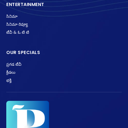
ENTERTAINMENT
సినిమా
సినిమా రివ్యూ
టీవీ & ఓ టి టి
OUR SPECIALS
ప్రగడ టీవీ
క్రీడలు
భక్తి