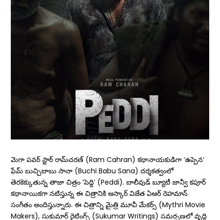
మెగా పవర్ స్టార్ రామ్‌చరణ్‌ (Ram Cahran) కథానాయకుడిగా ‘ఉప్పెన’
ఫేమ్‌ బుచ్చిబాబు సానా (Buchi Babu Sana) దర్శకత్వంలో
తెరకెక్కుతున్న తాజా చిత్రం ‘పెద్ది’ (Peddi). బాలీవుడ్ బ్యూటీ జాన్వీ కపూర్‌
కథానాయికగా నటిస్తున్న ఈ చిత్రానికి ఆస్కార్‌ విజేత ఏఆర్‌ రెహమాన్‌
సంగీతం అందిస్తున్నారు. ఈ చిత్రాన్ని మైత్రి మూవీ మేకర్స్ (Mythri Movie
Makers), సుకుమార్ రైటింగ్స్ (Sukumar Writings) సమర్పణలో వృద్ధి