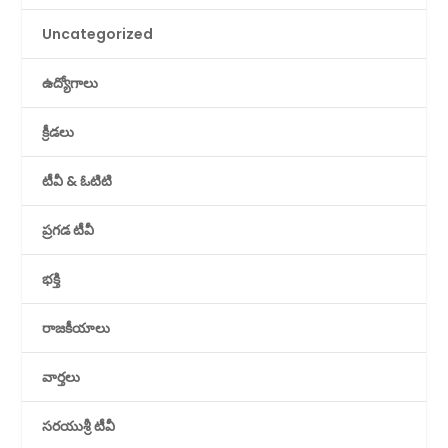
Uncategorized
ఉద్యోగాలు
క్రీడలు
టీవీ & ఓటిటి
ప్రగడ టీవీ
భక్తి
రాజకీయాలు
వార్తలు
సరయుశ్రీ టీవీ