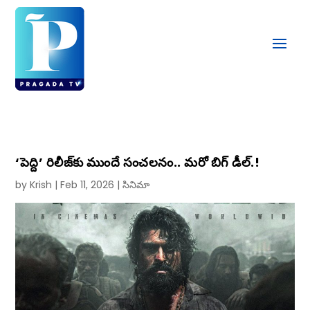
‘పెద్ది’ రిలీజ్‌కు ముందే సంచలనం.. మరో బిగ్ డీల్.!
by
Krish
|
Feb 11, 2026
|
సినిమా