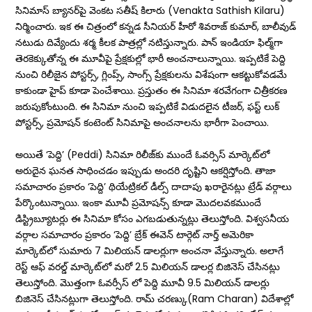
సినిమాస్ బ్యానర్‌పై వెంకట సతీష్ కిలారు (Venakta Sathish Kilaru)
నిర్మించారు. ఇక ఈ చిత్రంలో కన్నడ సీనియర్ హీరో శివరాజ్ కుమార్, బాలీవుడ్
నటుడు దివ్యేందు శర్మ కీలక పాత్రల్లో నటిస్తున్నారు. పాన్‌ ఇండియా ఫిల్మ్‌గా
తెరకెక్కుతోన్న ఈ మూవీపై ప్రేక్షకుల్లో భారీ అంచనాలున్నాయి. ఇప్పటికే పెద్ది
నుంచి రిలీజైన పోస్టర్స్, గ్లింప్స్, సాంగ్స్ ప్రేక్షకులను విశేషంగా ఆకట్టుకోవడమే
కాకుండా హైప్ కూడా పెంచేశాయి. ప్రస్తుతం ఈ సినిమా శరవేగంగా చిత్రీకరణ
జరుపుకోంటుంది. ఈ సినిమా నుంచి ఇప్పటికే విడుదలైన టీజర్, ఫస్ట్ లుక్
పోస్టర్స్, ప్రమోషన్ కంటెంట్ సినిమాపై అంచనాలను భారీగా పెంచాయి.
అయితే ‘పెద్ది’ (Peddi) సినిమా రిలీజ్‌కు ముందే ఓవర్సిస్ మార్కెట్‌లో
అరుదైన ఘనత సాధించడం ఇప్పుడు అందరి దృష్టిని ఆకర్షిస్తోంది. తాజా
సమాచారం ప్రకారం ‘పెద్ది’ థియేట్రికల్ డీల్స్ దాదాపు ఖరారైనట్లు ట్రేడ్ వర్గాలు
పేర్కొంటున్నాయి. ఇంకా మూవీ ప్రమోషన్స్ కూడా మొదలవకముందే
డిస్ట్రిబ్యూటర్లు ఈ సినిమా కోసం ఎగబడుతున్నట్లు తెలుస్తోంది. విశ్వసనీయ
వర్గాల సమాచారం ప్రకారం ‘పెద్ది’ బ్రేక్​ ఈవెన్​ టార్గెట్​ నార్త్ అమెరికా
మార్కెట్‌లో సుమారు 7 మిలియన్ డాలర్లుగా అంచనా వేస్తున్నారు. అలాగే
రెస్ట్ ఆఫ్ వరల్డ్ మార్కెట్‌లో మరో 2.5 మిలియన్ డాలర్ల బిజినెస్ చేసినట్లు
తెలుస్తోంది. మొత్తంగా ఓవర్సీస్ లో పెద్ది మూవీ 9.5 మిలియన్ డాలర్లు
బిజినెస్ చేసినట్లుగా తెలుస్తోంది. రామ్ చరణ్కు(Ram Charan) విదేశాల్లో