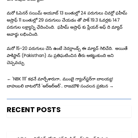
మరో ఓపెనర్ సయిమ్ అయూబ్ 13 బంతుల్లో 24 పరుగులు చివర్లో ఫహీమ్
అష్రాఫ్ 11 బంతుల్లో 29 పరుగులు చేయడం తో పాక్ 19.3 ఓవర్లకు 147
పరుగుల లక్ష్యాన్ని ఛేదించింది. ఫహీమ్ అష్రాఫ్ కు ప్లేయర్ అఫ్ ది మ్యాచ్
అవార్డు లభించింది.
మరో 15-20 పరుగులు చేసి ఉంటే నెదర్లాండ్స్ ఈ మ్యాచ్ గెలిచేది. అయితే
పాకిస్థాన్ (Pakisthan) ను ప్రతిఘటించిన తీరు ఆకట్టుకుంది అని
చెప్పవచ్చు
←
'NBK 111' కథనే మార్చేశారుగా.. ముంబై గ్యాంగ్‌స్టర్‌గా బాలయ్య!
బాహుబలి బాటలోనే 'ఆర్ఆర్ఆర్'.. రాజమౌళి సంచలన ప్రకటన
→
RECENT POSTS