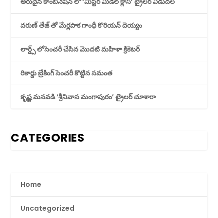
అరుదైన కాంబినేషన్ లో ‘మిస్టర్ మిడిల్ క్లాస్’ ట్రైలర్ విడుదల
వరుణ్ తేజ్ తో మేర్లపాక గాంధీ కొరియన్ దెయ్యం
లార్డ్స్ లోసెంచరీ చేసిన మొదటి మహిళా క్రికెటర్
రికార్డు బ్రేకింగ్ సెంచరీ కొట్టిన సమంత
కృష్ణ మనవడి ‘శ్రీనివాస మంగాపురం’ ట్రైలర్ చూశారా
CATEGORIES
Home
Uncategorized