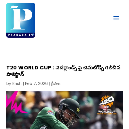
T20 WORLD CUP : నెదర్లాండ్స్ పై చెమటోడ్చి గెలిచిన
పాకిస్థాన్
by
Krish
|
Feb 7, 2026
|
క్రీడలు