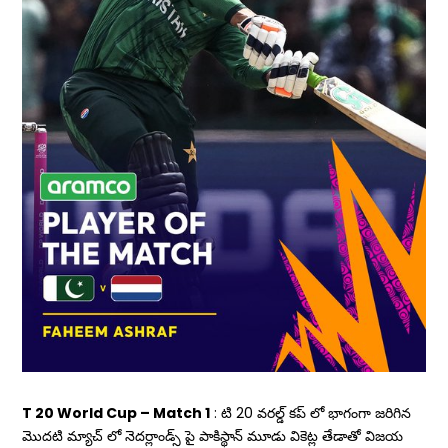
T 20 World Cup – Match 1
: టి 20 వరల్డ్ కప్ లో భాగంగా జరిగిన
మొదటి మ్యాచ్ లో నెదర్లాండ్స్ పై పాకిస్థాన్ మూడు వికెట్ల తేడాతో విజయ