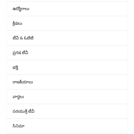
ఉద్యోగాలు
క్రీడలు
టీవీ & ఓటిటి
ప్రగడ టీవీ
భక్తి
రాజకీయాలు
వార్తలు
సరయుశ్రీ టీవీ
సినిమా