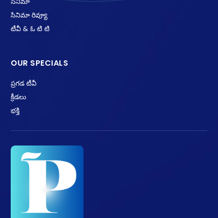
సినిమా
సినిమా రివ్యూ
టీవీ & ఓ టి టి
OUR SPECIALS
ప్రగడ టీవీ
క్రీడలు
భక్తి