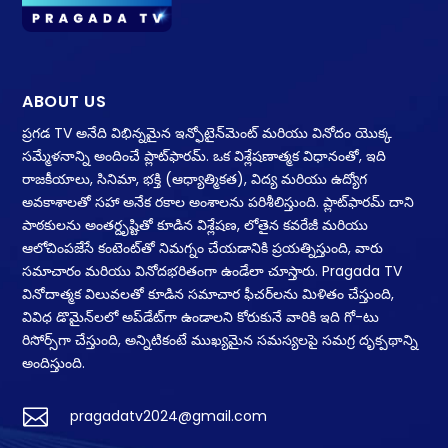
ABOUT US
ప్రగడ TV అనేది విభిన్నమైన ఇన్ఫోటైన్‌మెంట్ మరియు వినోదం యొక్క
సమ్మేళనాన్ని అందించే ప్లాట్‌ఫారమ్. ఒక విశ్లేషణాత్మక విధానంతో, ఇది
రాజకీయాలు, సినిమా, భక్తి (ఆధ్యాత్మికత), విద్య మరియు ఉద్యోగ
అవకాశాలతో సహా అనేక రకాల అంశాలను పరిశీలిస్తుంది. ప్లాట్‌ఫారమ్ దాని
పాఠకులను అంతర్దృష్టితో కూడిన విశ్లేషణ, లోతైన కవరేజీ మరియు
ఆలోచింపజేసే కంటెంట్‌తో నిమగ్నం చేయడానికి ప్రయత్నిస్తుంది, వారు
సమాచారం మరియు వినోదభరితంగా ఉండేలా చూస్తారు. Pragada TV
వినోదాత్మక విలువలతో కూడిన సమాచార ఫీచర్‌లను మిళితం చేస్తుంది,
వివిధ డొమైన్‌లలో అప్‌డేట్‌గా ఉండాలని కోరుకునే వారికి ఇది గో-టు
రిసోర్స్‌గా చేస్తుంది, అన్నిటికంటే ముఖ్యమైన సమస్యలపై సమగ్ర దృక్పథాన్ని
అందిస్తుంది.

pragadatv2024@gmail.com