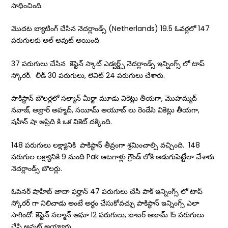
సాధించింది.
మొదట బ్యాటింగ్ చేసిన నెదర్లాండ్స్ (Netherlands) 19.5 ఓవర్లలో 147
పరుగులకు అల్ అవుట్ అయింది.
37 పరుగులు చేసిన కెప్టెన్ స్కాట్ ఎడ్వర్డ్స్ నెదర్లాండ్స్ ఇన్నింగ్స్ లో టాప్
స్కోరర్. లీడ్ 30 పరుగులు, లెవిట్ 24 పరుగులు చేశారు.
పాకిస్థాన్ బౌలర్లలో సల్మాన్ మీర్జా మూడు వికెట్లు తీయగా, మొహమ్మద్
నవాజ్, అబ్రార్ అహ్మద్, సయీమ్ అయూబ్ లు రెండేసి వికెట్లు తీయగా,
షహీన్ షా ఆఫ్రిది కి ఒక వికెట్ దక్కింది.
148 పరుగులు లక్ష్యానికి పాకిస్థాన్ తీవ్రంగా శ్రమించాల్సి వచ్చింది. 148
పరుగుల లక్ష్యానికి 9 మంది Pak ఆటగాళ్లు గ్రౌండ్ లోకి అడుగుపెట్టేలా చేశారు
నెదర్లాండ్స్ బౌలర్లు.
ఓపెనర్ షాహిబ్ జాదా ఫర్హాన్ 47 పరుగులు చేసి పాక్ ఇన్నింగ్స్ లో టాప్
స్కోరర్ గా నిలిచాడు అంటే అర్ధం చేసుకోవచ్చు పాకిస్థాన్ ఇన్నింగ్స్ ఎలా
సాగిందో. కెప్టెన్ సల్మాన్ ఆఘా 12 పరుగులు, బాబర్ అజామ్ 15 పరుగులు
చేసి అవుట్ అయ్యారు.