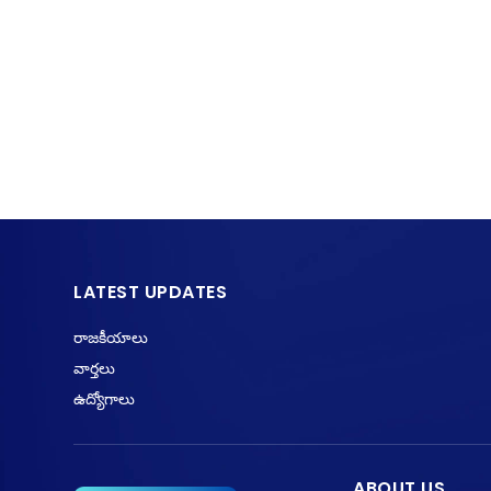
LATEST UPDATES
రాజకీయాలు
వార్తలు
ఉద్యోగాలు
ABOUT US