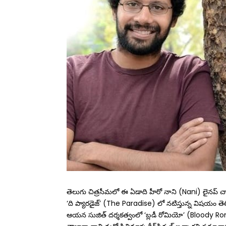
తెలుగు చిత్రసీమలో ఈ ఏడాది హీరో నాని (Nani) లైనప్‌ చా
‘ది ప్యారడైజ్‌’ (The Paradise) లో నటిస్తున్న విషయం 
ఆయన సుజిత్‌ దర్శకత్వంలో ‘బ్లడీ రోమియో’ (Bloody Rome