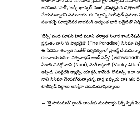
తాజాగా నాని మరో సినిమాకు గ్రీన్‌సిగ్నల్‌ ఇచ్చారని సమాచా
తెలిసింది. ‘సార్’, ‘లక్కీ భాస్కర్’ వంటి వైవిధ్యమైన చిత్
చేయనున్నారని సమాచారం. ఈ చిత్రాన్ని టాలీవుడ్ ప్రముఖ 
పతాకంపై సూర్యదేవర నాగవంశీ అత్యంత భారీ బడ్జెట్‌తో నిర్మిం
‘జెర్సీ’ వంటి సూపర్ హిట్ మూవీ తర్వాత సితార కాంబినేషన్‌
ప్రస్తుతం నాని ‘ది ప్యారడైజ్’ (The Paradise) సినిమా చ
ఈ సినిమా తర్వాత సుజీత్ దర్శకత్వంలో ప్రాజెక్ట్ చేయనున్నా
కథానాయకుడిగా ‘విశ్వనాథన్ అండ్ సన్స్’ (Vishwanadha
ఏడాది చివర్లో నాని (Nani), వెంకీ అట్లూరి (Venky Atluri
అప్పీల్‌, ఎనర్జిటిక్‌ డ్యాన్స్‌, యాక్షన్‌, కామెడీ, రొమాన్స్.
నాని సినిమా చేయబోతున్నాడన్న వార్త ఇప్పుడు టాక్ ఆఫ్‌ ది ఇం
టాలీవుడ్ వర్గాలు ఆసక్తిగా ఎదురుచూస్తున్నాయి.
←
‘జై హనుమాన్’ గ్రాండ్ లాంచ్‌కు ముహూర్తం ఫిక్స్
స్పీడ్ పె