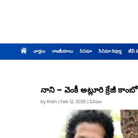
వార్తలు
రాజకీయాలు
సినిమా
సినిమా రివ్యూ
టీవీ 
నాని – వెంకీ అట్లూరి క్రేజీ కాంబో
by
Krish
|
Feb 12, 2026
|
సినిమా