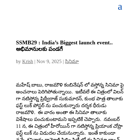
SSMB29 : India’s Biggest launch event..
అభిమానులకు పండగే
by
Krish
|
Nov 9, 2025
|
సినిమా
మహేష్ బాబు, రాజమౌళి కంబినేషన్ లో వస్తోన్న సినిమా పై
అంచనాలు పెరిగిపోతున్నాయి. ఇటీవలే ఈ చిత్రంలో విలన్
గా నటిస్తోన్న ప్రిథ్వీరాజ్ సుకుమారన్, కుంభ పాత్ర తాలూకు
ఫస్ట్ లుక్ పోస్టర్ ను పంచుకున్నారు దర్శక ధీరుడు
రాజమౌళి. ఈ వారం అంతా ఈ సినిమా తాలూకు
విశేషాలు పంచుకుంటామని ఇప్పటికే చెప్పారు. నవంబర్
11 న, ఈ చిత్రంలో హీరోయిన్ గా నటిస్తోన్న ప్రియాంక చోప్రా
ఫస్ట్ లుక్ ను విడుదల చేయనున్నారు. ఇంతే కాకుండా
వచ్చే శనివారం రామోజీ ఫిలిం సిటీ లో ఈ సినిమా లాంచ్