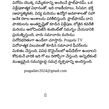
వినోదం యొక్క సమ్మేళనాన్ని అందించే ప్లాట్‌ఫారమ్. ఒక
విశ్లేషణాత్మక విధానంతో, ఇది రాజకీయాలు, సినిమా, భక్తి
(ఆధ్యాత్మికత), విద్య మరియు ఉద్యోగ అవకాశాలతో సహా
అనేక రకాల అంశాలను పరిశీలిస్తుంది. ప్లాట్‌ఫారమ్ దాని
పాఠకులను అంతర్దృష్టితో కూడిన విశ్లేషణ, లోతైన కవరేజీ
మరియు ఆలోచింపజేసే కంటెంట్‌తో నిమగ్నం చేయడానికి
ప్రయత్నిస్తుంది, వారు సమాచారం మరియు
వినోదభరితంగా ఉండేలా చూస్తారు. Pragada TV
వినోదాత్మక విలువలతో కూడిన సమాచార ఫీచర్‌లను
మిళితం చేస్తుంది, వివిధ డొమైన్‌లలో అప్‌డేట్‌గా ఉండాలని
కోరుకునే వారికి ఇది గో-టు రిసోర్స్‌గా చేస్తుంది, అన్నిటికంటే
ముఖ్యమైన సమస్యలపై సమగ్ర దృక్పథాన్ని అందిస్తుంది.

pragadatv2024@gmail.com
Follow us