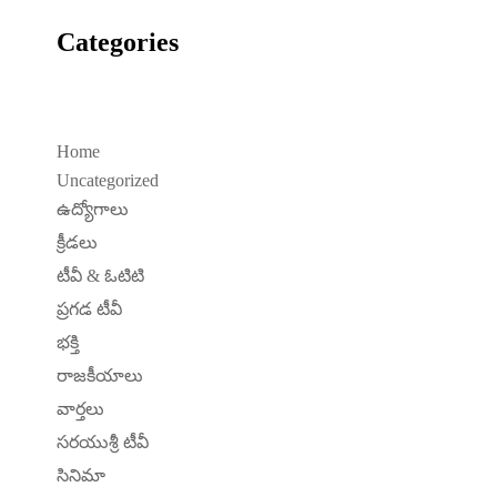
Categories
Home
Uncategorized
ఉద్యోగాలు
క్రీడలు
టీవీ & ఓటిటి
ప్రగడ టీవీ
భక్తి
రాజకీయాలు
వార్తలు
సరయుశ్రీ టీవీ
సినిమా