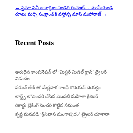
←
సైమా సినీ అవార్డుల పండగ ఈవెంట్….చూసేయండి
రూటు మర్చి సంక్రాంతికి వస్తోన్న మాస్ మహారాజ్
→
Recent Posts
అరుదైన కాంబినేషన్ లో ‘మిస్టర్ మిడిల్ క్లాస్’ ట్రైలర్
విడుదల
వరుణ్ తేజ్ తో మేర్లపాక గాంధీ కొరియన్ దెయ్యం
లార్డ్స్ లోసెంచరీ చేసిన మొదటి మహిళా క్రికెటర్
రికార్డు బ్రేకింగ్ సెంచరీ కొట్టిన సమంత
కృష్ణ మనవడి ‘శ్రీనివాస మంగాపురం’ ట్రైలర్ చూశారా