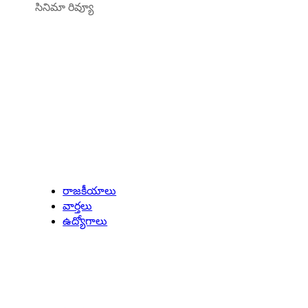
సినిమా రివ్యూ
Latest Updates
రాజకీయాలు
వార్తలు
ఉద్యోగాలు
Entertainment