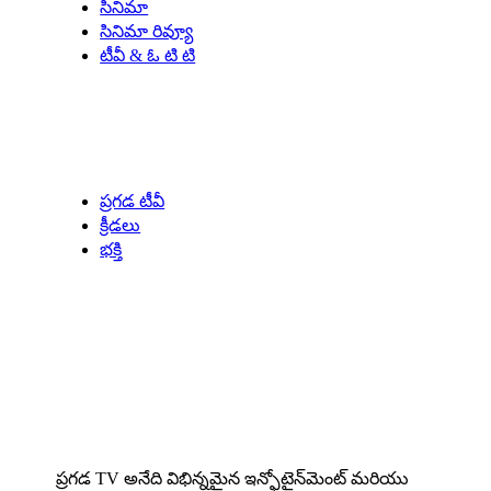
సినిమా
సినిమా రివ్యూ
టీవీ & ఓ టి టి
Our Specials
ప్రగడ టీవీ
క్రీడలు
భక్తి
About us
ప్రగడ TV అనేది విభిన్నమైన ఇన్ఫోటైన్‌మెంట్ మరియు