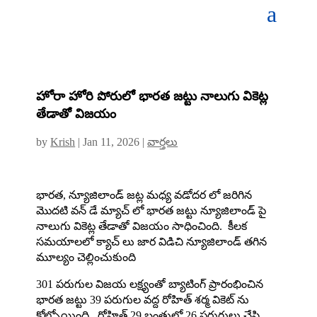
హోరా హోరి పోరులో భారత జట్టు నాలుగు వికెట్ల
తేడాతో విజయం
by
Krish
|
Jan 11, 2026
|
వార్తలు
భారత, న్యూజిలాండ్ జట్ల మధ్య వడోదర లో జరిగిన
మొదటి వన్ డే మ్యాచ్ లో భారత జట్టు న్యూజిలాండ్ పై
నాలుగు వికెట్ల తేడాతో విజయం సాధించింది. కీలక
సమయాలలో క్యాచ్ లు జార విడిచి న్యూజిలాండ్ తగిన
మూల్యం చెల్లించుకుంది
301 పరుగుల విజయ లక్ష్యంతో బ్యాటింగ్ ప్రారంభించిన
భారత జట్టు 39 పరుగుల వద్ద రోహిత్ శర్మ వికెట్ ను
కోల్పోయింది. రోహిత్ 29 బంతుల్లో 26 పరుగులు చేసి