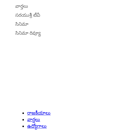
వార్తలు
సరయుశ్రీ టీవీ
సినిమా
సినిమా రివ్యూ
Latest Updates
రాజకీయాలు
వార్తలు
ఉద్యోగాలు