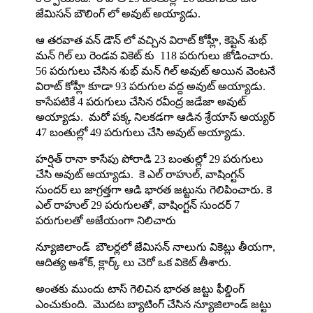
జేమిసన్ బౌలింగ్ లో అవుట్ అయ్యాడు.
ఆ తరవాత వన్ డౌన్ లో వచ్చిన విరాట్ కోహ్లీ, కెప్టెన్ శుభ్
మన్ గిల్ లు రెండవ వికెట్ కు 118 పరుగులు జోడించారు.
56 పరుగులు చేసిన శుభ్ మన్ గిల్ అవుట్ అయిన వెంటనే
విరాట్ కోహ్లీ కూడా 93 పరుగుల వద్ద అవుట్ అయ్యాడు.
కాసేపటికే 4 పరుగులు చేసిన రవీంద్ర జడేజా అవుట్
అయ్యాడు. మరో పక్క నిలకడగా ఆడిన శ్రేయాస్ అయ్యర్
47 బంతుల్లో 49 పరుగులు చేసి అవుట్ అయ్యాడు.
హర్షిత్ రానా కాసేపు పోరాడి 23 బంతుల్లో 29 పరుగులు
చేసి అవుట్ అయ్యాడు. కె ఎల్ రాహుల్, వాషింగ్టన్
సుందర్ లు జాగ్రత్తగా ఆడి భారత జట్టును గెలిపించారు. కె
ఎల్ రాహుల్ 29 పరుగులతో, వాషింగ్టన్ సుందర్ 7
పరుగులతో అజేయంగా నిలిచారు
న్యూజిలాండ్ బౌలర్లలో జేమిసన్ నాలుగు వికెట్లు తీయగా,
ఆదిత్య అశోక్, క్లార్క్ లు చెరో ఒక వికెట్ తీశారు.
అంతకు ముందు టాస్ గెలిచిన భారత జట్టు ఫీల్డింగ్
ఎంచుకుంది. మొదట బ్యాటింగ్ చేసిన న్యూజిలాండ్ జట్టు