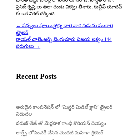
ప్రసిద్ కృష్ణ లు తలా రెండు వికెట్లు తీశారు. కుల్దీప్ యాదవ్
కు ఒక వికెట్ దక్కింది
←
నవ్వులు పూయిస్తోన్న నారి నారి నడుమ మురారి
ట్రైలర్
రాయల్ చాలెంజర్స్ బెంగుళూరు విజయ లక్ష్యం 144
పరుగులు
→
Recent Posts
అరుదైన కాంబినేషన్ లో ‘మిస్టర్ మిడిల్ క్లాస్’ ట్రైలర్
విడుదల
వరుణ్ తేజ్ తో మేర్లపాక గాంధీ కొరియన్ దెయ్యం
లార్డ్స్ లోసెంచరీ చేసిన మొదటి మహిళా క్రికెటర్