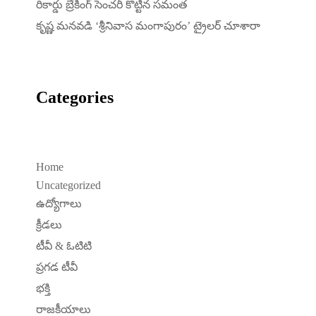
రికార్డు బ్రేకింగ్ సెంచరీ కొట్టిన సమంత
కృష్ణ మనవడి ‘శ్రీనివాస మంగాపురం’ ట్రైలర్ చూశారా
Categories
Home
Uncategorized
ఉద్యోగాలు
క్రీడలు
టీవీ & ఓటిటి
ప్రగడ టీవీ
భక్తి
రాజకీయాలు