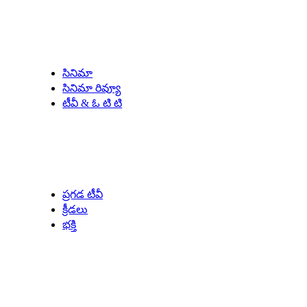
Entertainment
సినిమా
సినిమా రివ్యూ
టీవీ & ఓ టి టి
Our Specials
ప్రగడ టీవీ
క్రీడలు
భక్తి