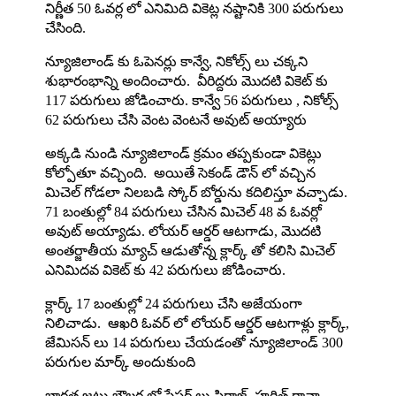
నిర్ణీత 50 ఓవర్ల లో ఎనిమిది వికెట్ల నష్టానికి 300 పరుగులు
చేసింది.
న్యూజిలాండ్ కు ఓపెనర్లు కాన్వే, నికోల్స్ లు చక్కని
శుభారంభాన్ని అందించారు. వీరిద్దరు మొదటి వికెట్ కు
117 పరుగులు జోడించారు. కాన్వే 56 పరుగులు , నికోల్స్
62 పరుగులు చేసి వెంట వెంటనే అవుట్ అయ్యారు
అక్కడి నుండి న్యూజిలాండ్ క్రమం తప్పకుండా వికెట్లు
కోల్పోతూ వచ్చింది. అయితే సెకండ్ డౌన్ లో వచ్చిన
మిచెల్ గోడలా నిలబడి స్కోర్ బోర్డును కదిలిస్తూ వచ్చాడు.
71 బంతుల్లో 84 పరుగులు చేసిన మిచెల్ 48 వ ఓవర్లో
అవుట్ అయ్యాడు. లోయర్ ఆర్డర్ ఆటగాడు, మొదటి
అంతర్జాతీయ మ్యాచ్ ఆడుతోన్న క్లార్క్ తో కలిసి మిచెల్
ఎనిమిదవ వికెట్ కు 42 పరుగులు జోడించారు.
క్లార్క్ 17 బంతుల్లో 24 పరుగులు చేసి అజేయంగా
నిలిచాడు. ఆఖరి ఓవర్ లో లోయర్ ఆర్డర్ ఆటగాళ్లు క్లార్క్,
జేమిసన్ లు 14 పరుగులు చేయడంతో న్యూజిలాండ్ 300
పరుగుల మార్క్ అందుకుంది
భారత జట్టు బౌలర్ల లో పేసర్ లు సిరాజ్, హర్షిత్ రానా,