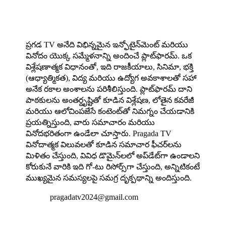
About us
ప్రగడ TV అనేది విభిన్నమైన ఇన్ఫోటైన్‌మెంట్ మరియు
వినోదం యొక్క సమ్మేళనాన్ని అందించే ప్లాట్‌ఫారమ్. ఒక
విశ్లేషణాత్మక విధానంతో, ఇది రాజకీయాలు, సినిమా, భక్తి
(ఆధ్యాత్మికత), విద్య మరియు ఉద్యోగ అవకాశాలతో సహా
అనేక రకాల అంశాలను పరిశీలిస్తుంది. ప్లాట్‌ఫారమ్ దాని
పాఠకులను అంతర్దృష్టితో కూడిన విశ్లేషణ, లోతైన కవరేజీ
మరియు ఆలోచింపజేసే కంటెంట్‌తో నిమగ్నం చేయడానికి
ప్రయత్నిస్తుంది, వారు సమాచారం మరియు
వినోదభరితంగా ఉండేలా చూస్తారు. Pragada TV
వినోదాత్మక విలువలతో కూడిన సమాచార ఫీచర్‌లను
మిళితం చేస్తుంది, వివిధ డొమైన్‌లలో అప్‌డేట్‌గా ఉండాలని
కోరుకునే వారికి ఇది గో-టు రిసోర్స్‌గా చేస్తుంది, అన్నిటికంటే
ముఖ్యమైన సమస్యలపై సమగ్ర దృక్పథాన్ని అందిస్తుంది.

pragadatv2024@gmail.com