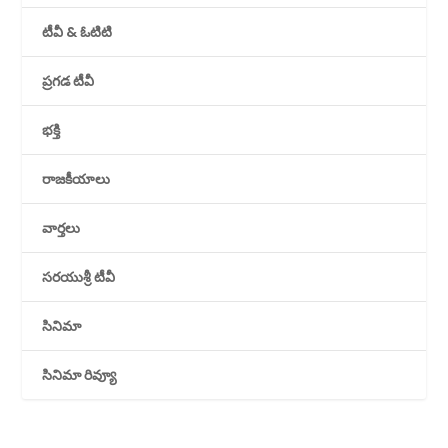
టీవీ & ఓటిటి
ప్రగడ టీవీ
భక్తి
రాజకీయాలు
వార్తలు
సరయుశ్రీ టీవీ
సినిమా
సినిమా రివ్యూ