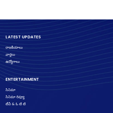
LATEST UPDATES
రాజకీయాలు
వార్తలు
ఉద్యోగాలు
ENTERTAINMENT
సినిమా
సినిమా రివ్యూ
టీవీ & ఓ టి టి