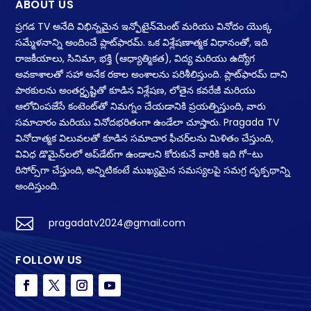
ABOUT US
ప్రగడ TV అనేది విభిన్నమైన ఇన్ఫోటైన్‌మెంట్ మరియు వినోదం యొక్క
సమ్మేళనాన్ని అందించే ప్లాట్‌ఫారమ్. ఒక విశ్లేషణాత్మక విధానంతో, ఇది
రాజకీయాలు, సినిమా, భక్తి (ఆధ్యాత్మికత), విద్య మరియు ఉద్యోగ
అవకాశాలతో సహా అనేక రకాల అంశాలను పరిశీలిస్తుంది. ప్లాట్‌ఫారమ్ దాని
పాఠకులను అంతర్దృష్టితో కూడిన విశ్లేషణ, లోతైన కవరేజీ మరియు
ఆలోచింపజేసే కంటెంట్‌తో నిమగ్నం చేయడానికి ప్రయత్నిస్తుంది, వారు
సమాచారం మరియు వినోదభరితంగా ఉండేలా చూస్తారు. Pragada TV
వినోదాత్మక విలువలతో కూడిన సమాచార ఫీచర్‌లను మిళితం చేస్తుంది,
వివిధ డొమైన్‌లలో అప్‌డేట్‌గా ఉండాలని కోరుకునే వారికి ఇది గో-టు
రిసోర్స్‌గా చేస్తుంది, అన్నిటికంటే ముఖ్యమైన సమస్యలపై సమగ్ర దృక్పథాన్ని
అందిస్తుంది.

pragadatv2024@gmail.com
FOLLOW US