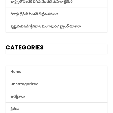
లార్డ్స్ లోసెంచరీ చేసిన మొదటి మహిళా క్రికెటర్
రికార్డు బ్రేకింగ్ సెంచరీ కొట్టిన సమంత
కృష్ణ మనవడి ‘శ్రీనివాస మంగాపురం’ ట్రైలర్ చూశారా
CATEGORIES
Home
Uncategorized
ఉద్యోగాలు
క్రీడలు