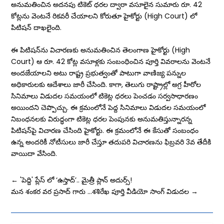
అనుమతించిన అదనపు టికెట్ ధరల ద్వారా వసూలైన సుమారు రూ. 42
కోట్లను వెంటనే రికవరీ చేయాలని కోరుతూ హైకోర్టు (High Court) లో
పిటిషన్ దాఖలైంది.
ఈ పిటిషన్‌ను విచారణకు అనుమతించిన తెలంగాణ హైకోర్టు (High
Court) ఆ రూ. 42 కోట్ల వసూళ్లకు సంబంధించిన పూర్తి వివరాలను వెంటనే
అందజేయాలని అటు రాష్ట్ర ప్రభుత్వంతో పాటుగా వాణిజ్య పన్నుల
అధికారులకు ఆదేశాలు జారీ చేసింది. కాగా, తెలుగు రాష్ట్రాల్లో అగ్ర హీరోల
సినిమాలు విడుదల సమయంలో టికెట్ల ధరలు పెంచడం సర్వసాధారణం
అయిందని చెప్పొచ్చు. ఈ క్రమంలోనే పెద్ద సినిమాలు విడుదల సమయంలో
నిబంధనలకు విరుద్ధంగా టికెట్ల ధరల పెంపునకు అనుమతిస్తున్నారన్న
పిటిషన్‌పై విచారణ చేసింది హైకోర్టు. ఈ క్రమంలోనే ఈ కేసుతో సంబంధం
ఉన్న అందరికీ నోటీసులు జారీ చేస్తూ తదుపరి విచారణను ఫిబ్రవరి 3వ తేదీకి
వాయిదా వేసింది.
←
'పెద్ది' ప్లేస్ లో ‘ఉస్తాద్’.. మైత్రీ ప్లాన్ అదుర్స్!
మన శంకర వర ప్రసాద్ గారు …శశిరేఖ పూర్తి వీడియో సాంగ్ విడుదల
→