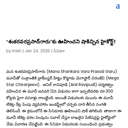
‘శంకరవరప్రసాద్‌గారు’కు ఊహించని షాకిచ్చిన హైకోర్ట్!
by
Krish
|
Jan 24, 2026
|
సినిమా
మన శంకరవరప్రసాద్‌గారు (Mana Shankara Vara Prasad Garu)
మూవీతో సంక్రాంతికి బ్లాక్‌బస్టర్‌ హిట్టు కొట్టాడు మెగాస్టార్‌ చిరంజీవి (Mega
Star Chiranjeevi) . అనిల్‌ రావిపూడి (Anil RavipudI) దర్శకత్వం
వహించిన ఈ మూవీ జనవరి 12న విడుదల కాగా ఇప్పటివరకు రూ.300
కోట్లకు పైగా వసూళ్లు రాబట్టింది. అయితే విడుదలకు ముందు ఈ మూవీ
టికెట్ల రేట్ల పెంపు వ్యవహారం ఇండస్ట్రీలో చర్చకు దారి తీసిన సంగతి
తెలిసిందే. ఈ క్రమంలోనే ఈ సినిమాకు ఊహించని షాక్ తగిలింది. తాజాగా ఈ
మూవీ టికెట్ల ధరల పెంపును సవాల్ చేస్తూ దాఖలైన పిటిషన్లపై హైకోర్టులో
నేడు విచారణ చేపట్టింది. ఈ సినిమా విడుదలకు సంబంధించి ప్రభుత్వం