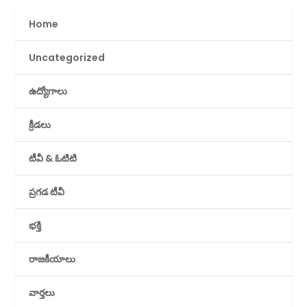
Home
Uncategorized
ఉద్యోగాలు
క్రీడలు
టీవీ & ఓటిటి
ప్రగడ టీవీ
భక్తి
రాజకీయాలు
వార్తలు