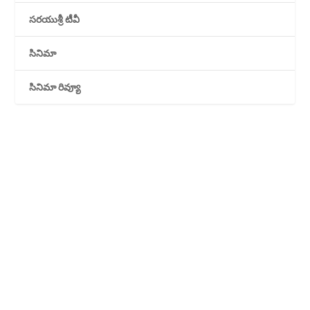
సరయుశ్రీ టీవీ
సినిమా
సినిమా రివ్యూ
LATEST UPDATES
రాజకీయాలు
వార్తలు
ఉద్యోగాలు