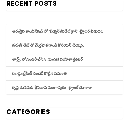
RECENT POSTS
అరుదైన కాంబినేషన్ లో ‘మిస్టర్ మిడిల్ క్లాస్’ ట్రైలర్ విడుదల
వరుణ్ తేజ్ తో మేర్లపాక గాంధీ కొరియన్ దెయ్యం
లార్డ్స్ లోసెంచరీ చేసిన మొదటి మహిళా క్రికెటర్
రికార్డు బ్రేకింగ్ సెంచరీ కొట్టిన సమంత
కృష్ణ మనవడి ‘శ్రీనివాస మంగాపురం’ ట్రైలర్ చూశారా
CATEGORIES