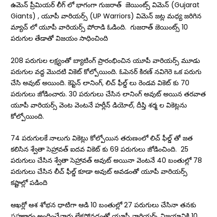
ఉమెన్ ప్రీమియర్ లీగ్ లో భాగంగా గుజరాత్ జెయింట్స్ విమెన్ (Gujarat
Giants) , యూపీ వారియర్స్ (UP Warriors) విమెన్ జట్ల మధ్య జరిగిన
మ్యాచ్ లో యూపీ వారియర్స్ పోరాడి ఓడింది. గుజరాత్ జెయింట్స్ 10
పరుగుల తేడాతో విజయం సాధించింది
208 పరుగుల లక్ష్యంతో బ్యాటింగ్ ప్రారంభించిన యూపీ వారియర్స్ మూడు
పరుగుల వద్ద మొదటి వికెట్ కోల్పోయింది. ఓపెనర్ కిరణ్ నవిగెరె ఒక పరుగు
చేసి అవుట్ అయింది. కెప్టెన్ లానింగ్, లిచ్ ఫీల్డ్ లు రెండవ వికెట్ కు 70
పరుగులు జోడించారు. 30 పరుగులు చేసిన లానింగ్ అవుట్ అయిన తరవాత
యూపీ వారియర్స్ వెంట వెంటనే హర్లీన్ డియోల్, దీప్తి శర్మ ల వికెట్లను
కోల్పోయింది.
74 పరుగులకే నాలుగు వికెట్లు కోల్పోయిన తరుణంలో లిచ్ ఫీల్డ్ తో జత
కలిసిన శ్వేతా సెహ్రావత్ ఐదవ వికెట్ కు 69 పరుగులు జోడించింది. 25
పరుగులు చేసిన శ్వేతా సెహ్రావత్ అవుట్ అయినా వెంటనే 40 బంతుల్లో 78
పరుగులు చేసిన లీచ్ ఫీల్డ్ కూడా అవుట్ అవడంతో యూపీ వారియర్స్
కష్టాల్లో పడింది
ఆఖర్లో ఆశ శోభన ధాటిగా ఆడి 10 బంతుల్లో 27 పరుగులు చేసినా తనకు
సహకారం అందించేవారు లేకపోవడంతో యూపీ వారియర్స్ విజయానికి 10