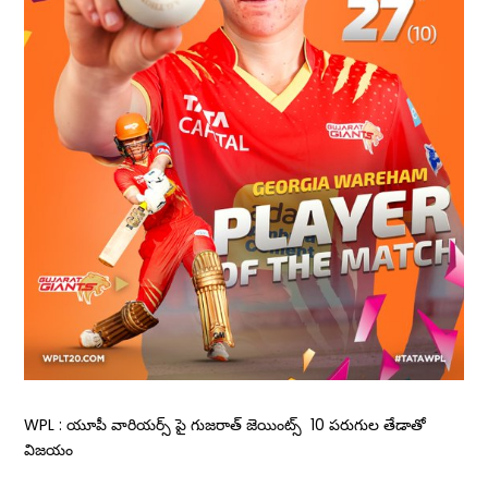
WPL : యూపీ వారియర్స్ పై గుజరాత్ జెయింట్స్ 10 పరుగుల తేడాతో
విజయం