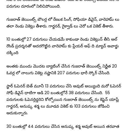
పరుగుల దూరంలో నిలిచిపోయింది.
గుజరాత్ జెయింట్స్ బౌలర్ల లో రేణుక సింగ్, సోఫియా డివైన్, వారెహామ్ లు
తలా రెండు వికెట్లు తీశారు. గార్డనర్, గైక్వాడ్ లు చెరో ఒక వికెట్ తీశారు.
10 బంతుల్లో 27 పరుగులు చేయడమే కాకుండా రెండు వికెట్లున్ తీసి అల్
రౌండ్ ప్రదర్శనతో అదరగొట్టిన వారెహామ్ కు ప్లేయర్ అఫ్ ది మ్యాచ్ అవార్డు
దక్కింది
అంతకు ముందు మొదట బ్యాటింగ్ చేసిన గుజరాత్ జెయింట్స్ నిర్ణీత 20
ఓవర్ల లో నాలుగు వికెట్ల నష్టానికి 207 పరుగుల భారీ స్కోర్ చేసింది.
స్టార్ ఓపెనర్ బెత్ మూనీ 13 పరుగులు చేసి అవుట్ అయ్యింది మరో ఓపెనర్
సోఫీ డివైన్ ధాటిగా ఆడి 20 బంతుల్లోనే 38 పరుగులు చేసింది. 55
పరుగులకు ఓపెనర్లిద్దరిని కోల్పోయిన గుజరాత్ జెయింట్స్ ను కెప్టెన్ యాష్లే
గార్డనర్, అనుష్క శర్మ లు మూడవ వికెట్ కు 103 పరుగులు జోడించి
ఆదుకున్నారు.
30 బంతుల్లో 44 పరుగులు చేసిన అనుష్క శర్మ అవుట్ అయిన తరవాత