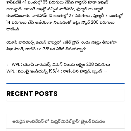
కాసేపటికే 41 బంతుల్లో 65 పరుగులు చేసిన గార్డనర్ కూడా అవుట్
అయ్యింది. అయితే ఆఖర్లో వచ్చిన వారెహామ్, ఫుల్మలీ లు బ్యాట్
ఝులిపించారు. వారెహామ్ 10 బంతుల్లో 27 పరుగులు , ఫుల్మలీ 7 బంతుల్లో
14 పరుగులు చేసి అజేయంగా నిలవడంతో జట్టు స్కోర్ 200 పరుగులు
దాటింది
యూపీ వారియర్స్ ఉమెన్ బౌలర్లలో ఎకిల్ స్టోన్ రెండు వికెట్లు తీసుకోగా
శిఖా పాండే, డాటిన్ లు చెరో ఒక వికెట్ తీసుకున్నారు
←
WPL : యూపి వారియర్స్ విమెన్ విజయ లక్ష్యం 208 పరుగులు
WPL : ముంబై ఇండియన్స్ 195/4 ; రాణించిన హర్మన్, బృంట్
→
RECENT POSTS
అరుదైన కాంబినేషన్ లో ‘మిస్టర్ మిడిల్ క్లాస్’ ట్రైలర్ విడుదల