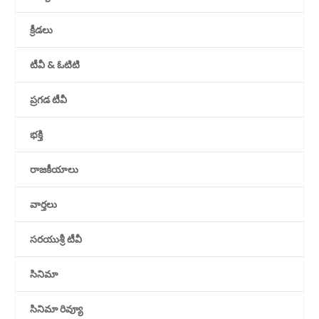
క్రీడలు
టీవీ & ఓటిటి
ప్రగడ టీవీ
భక్తి
రాజకీయాలు
వార్తలు
సరయుశ్రీ టీవీ
సినిమా
సినిమా రివ్యూ