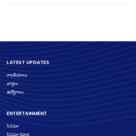
LATEST UPDATES
రాజకీయాలు
వార్తలు
ఉద్యోగాలు
ENTERTAINMENT
సినిమా
సినిమా రివ్యూ