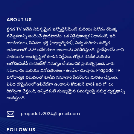
ABOUT US
ప్రగడ TV అనేది విభిన్నమైన ఇన్ఫోటైన్‌మెంట్ మరియు వినోదం యొక్క
సమ్మేళనాన్ని అందించే ప్లాట్‌ఫారమ్. ఒక విశ్లేషణాత్మక విధానంతో, ఇది
రాజకీయాలు, సినిమా, భక్తి (ఆధ్యాత్మికత), విద్య మరియు ఉద్యోగ
అవకాశాలతో సహా అనేక రకాల అంశాలను పరిశీలిస్తుంది. ప్లాట్‌ఫారమ్ దాని
పాఠకులను అంతర్దృష్టితో కూడిన విశ్లేషణ, లోతైన కవరేజీ మరియు
ఆలోచింపజేసే కంటెంట్‌తో నిమగ్నం చేయడానికి ప్రయత్నిస్తుంది, వారు
సమాచారం మరియు వినోదభరితంగా ఉండేలా చూస్తారు. Pragada TV
వినోదాత్మక విలువలతో కూడిన సమాచార ఫీచర్‌లను మిళితం చేస్తుంది,
వివిధ డొమైన్‌లలో అప్‌డేట్‌గా ఉండాలని కోరుకునే వారికి ఇది గో-టు
రిసోర్స్‌గా చేస్తుంది, అన్నిటికంటే ముఖ్యమైన సమస్యలపై సమగ్ర దృక్పథాన్ని
అందిస్తుంది.

pragadatv2024@gmail.com
FOLLOW US