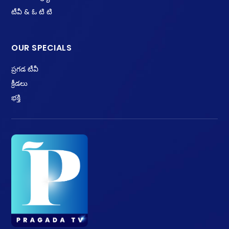
టీవీ & ఓ టి టి
OUR SPECIALS
ప్రగడ టీవీ
క్రీడలు
భక్తి