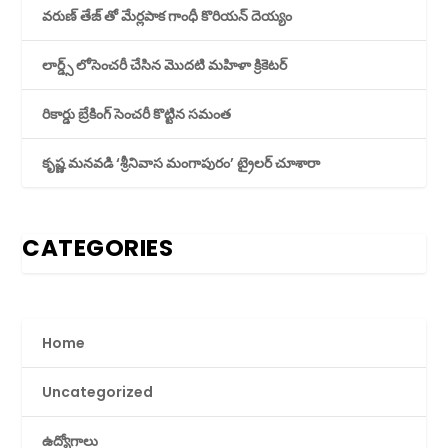
వరుణ్ తేజ్ తో మేర్లపాక గాంధీ కొరియన్ దెయ్యం
లార్డ్స్ లోసెంచరీ చేసిన మొదటి మహిళా క్రికెటర్
రికార్డు బ్రేకింగ్ సెంచరీ కొట్టిన సమంత
కృష్ణ మనవడి ‘శ్రీనివాస మంగాపురం’ ట్రైలర్ చూశారా
CATEGORIES
Home
Uncategorized
ఉద్యోగాలు