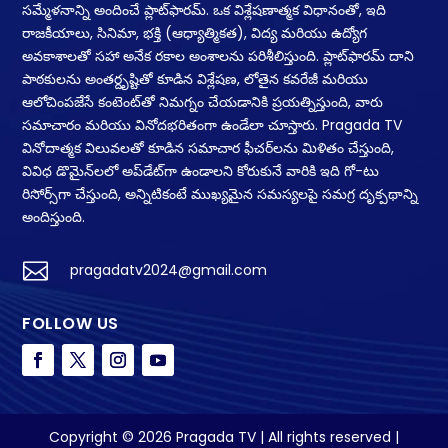
సమ్మేళనాన్ని అందించే ప్లాట్‌ఫారమ్. ఒక విశ్లేషణాత్మక విధానంతో, ఇది
రాజకీయాలు, సినిమా, భక్తి (ఆధ్యాత్మికత), విద్య మరియు ఉద్యోగ
అవకాశాలతో సహా అనేక రకాల అంశాలను పరిశీలిస్తుంది. ప్లాట్‌ఫారమ్ దాని
పాఠకులను అంతర్దృష్టితో కూడిన విశ్లేషణ, లోతైన కవరేజీ మరియు
ఆలోచింపజేసే కంటెంట్‌తో నిమగ్నం చేయడానికి ప్రయత్నిస్తుంది, వారు
సమాచారం మరియు వినోదభరితంగా ఉండేలా చూస్తారు. Pragada TV
వినోదాత్మక విలువలతో కూడిన సమాచార ఫీచర్‌లను మిళితం చేస్తుంది,
వివిధ డొమైన్‌లలో అప్‌డేట్‌గా ఉండాలని కోరుకునే వారికి ఇది గో-టు
రిసోర్స్‌గా చేస్తుంది, అన్నిటికంటే ముఖ్యమైన సమస్యలపై సమగ్ర దృక్పథాన్ని
అందిస్తుంది.

pragadatv2024@gmail.com
FOLLOW US
Copyright © 2026 Pragada TV | All rights reserved |