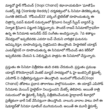
మ్యాచో స్టార్ గోపీచంద్‌ (Gopi Chand) కథానాయకుడిగా ‘ఘాజీ’ఫేం
సంకల్ప్‌ రెడ్డి (Sankalp Reddy) దర్శకత్వంలో ఓ సినిమా తెరకెక్కుతున్న
సంగతి తెలిసిందే. ‘గోపీచంద్‌33’ వర్కింగ్‌ టైటిల్‌తో రూపొందుతున్న ఈ
చిత్రాన్ని పవన్ కుమార్ సమర్పణలో శ్రీనివాస సిల్వర్ స్క్రీన్ బ్యానర్ పై
నిర్మాత శ్రీనివాస చిట్టూరి నిర్మిస్తున్నారు. సౌందర్ రాజన్ సినిమాటోగ్రాఫర్‌గా
ఉన్న ఈ సినిమాకు అనుదీప్ దేవ్ సంగీతం అందిస్తున్నారు. 7వ శతాబ్దం
నేపథ్యంలో ఇప్పటివరకు ఎవరూ టచ్‌ చేయని చారిత్రక ఘటనను
ఆవిష్కరిస్తూ, రూపొందిస్తున్న చిత్రమిదని తెలుస్తోంది. హిస్టారికల్‌ యాక్షన్‌
ఎంటర్‌టైనర్‌ గా రూపొందుతున్న ఈ సినిమాలో గోపీచంద్‌ తన కెరీర్‌లో
ఇప్పటివరకు చేయని ఓ విభిన్నమైన పాత్రను ఈ సినిమాలో చేస్తున్నారు.
ప్రస్తుతం ఈ సినిమా చిత్రీకరణ తుది దశకు చేరుకుంది. ప్రస్తుతం ప్రముఖ
యాక్షన్ కొరియోగ్రాఫర్ వెంకట్ మాస్టర్ సారథ్యంలో ఓ హై ఇంటెన్సిటీ క్లైమాక్స్
ఎపిసోడ్ ని చిత్రీకరిస్తున్నట్లుగా తెలుస్తోంది. ఇందులో గోపీచంద్‌(Gopi
Chand) తోపాటు ప్రధాన తారాగణం పాల్గొననుండగా.. ఈ యాక్షన్‌ ఎపిసోడ్‌
సినిమాకు మెయిన్‌ హైలైట్‌గా నిలుస్తుందని మేకర్స్‌ తెలిపారు. అయితే రాత్రి
సమయంలో ఈ క్లైమాక్స్ సీక్వెన్స్ చిత్రీకరించేందుకు హైద్రాబాద్ శివార్లలో
ప్రత్యేకంగా భారీ సెట్‌ వేసినట్లుగా తెలుస్తోంది. నాలుగు వారాల పాటు సాగే ఈ
షెడ్యూల్‌తో సినిమా షూటింగ్ ముగియనుంది. అయితే ఈ మూవీ క్లైమాక్స్