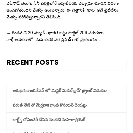
ఎపిసోడ్ తెలుగు సినీ చరిత్రలోనే ఇప్పటివరకు ఎప్పుడూ చూడని విధంగా
ఉండబోతుందని మేకర్స్ అంటున్నారు. ఈ చిత్రానికి ‘శూల’ అనే టైటిల్‌ను
మేకర్స్‌ పరిశీలిస్తున్నారని తెలిసింది.
←
రెండవ టి 20 మ్యాచ్ : భారత జట్టు టార్గెట్ 209 పరుగులు
నార్త్ అమెరికాలో ' మన శంకర వర ప్రసాద్ గారి' ప్ర‌భంజ‌నం
→
RECENT POSTS
అరుదైన కాంబినేషన్ లో ‘మిస్టర్ మిడిల్ క్లాస్’ ట్రైలర్ విడుదల
వరుణ్ తేజ్ తో మేర్లపాక గాంధీ కొరియన్ దెయ్యం
లార్డ్స్ లోసెంచరీ చేసిన మొదటి మహిళా క్రికెటర్