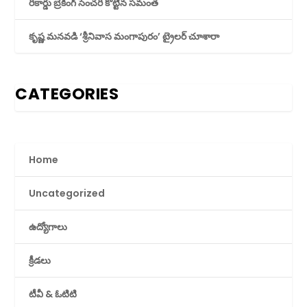
రికార్డు బ్రేకింగ్ సెంచరీ కొట్టిన సమంత
కృష్ణ మనవడి ‘శ్రీనివాస మంగాపురం’ ట్రైలర్ చూశారా
CATEGORIES
Home
Uncategorized
ఉద్యోగాలు
క్రీడలు
టీవీ & ఓటిటి