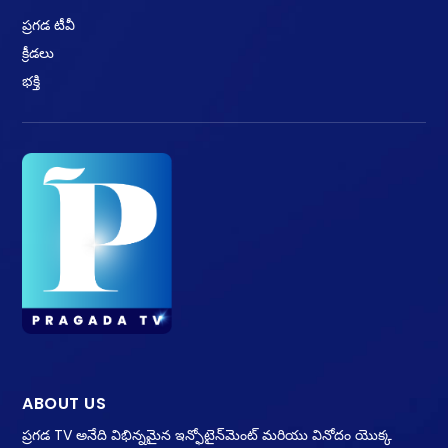
ప్రగడ టీవీ
క్రీడలు
భక్తి
ABOUT US
ప్రగడ TV అనేది విభిన్నమైన ఇన్ఫోటైన్‌మెంట్ మరియు వినోదం యొక్క