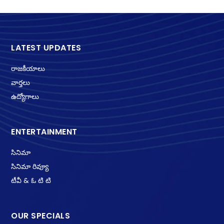
LATEST UPDATES
రాజకీయాలు
వార్తలు
ఉద్యోగాలు
ENTERTAINMENT
సినిమా
సినిమా రివ్యూ
టీవీ & ఓ టి టి
OUR SPECIALS