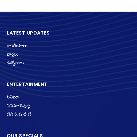
LATEST UPDATES
రాజకీయాలు
వార్తలు
ఉద్యోగాలు
ENTERTAINMENT
సినిమా
సినిమా రివ్యూ
టీవీ & ఓ టి టి
OUR SPECIALS