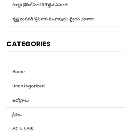
రికార్డు బ్రేకింగ్ సెంచరీ కొట్టిన సమంత
కృష్ణ మనవడి ‘శ్రీనివాస మంగాపురం’ ట్రైలర్ చూశారా
CATEGORIES
Home
Uncategorized
ఉద్యోగాలు
క్రీడలు
టీవీ & ఓటిటి