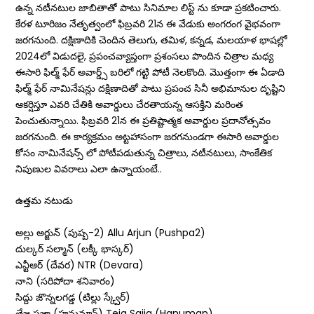
ఉన్న నటీనటుల జాబితాతో పాటు సినిమాల లిస్ట్ ను కూడా ప్రకటించారు.
కేరళ టూరిజం నేతృత్వంలో ఫిబ్రవరి 21న ఈ వేడుకు అంగరంగ వైభవంగా
జరగనుంది. దక్షిణాదికి చెందిన తెలుగు, తమిళ, కన్నడ, మలయాళ భాషల్లో
2024లో విడుదలై, ప్రపంచవ్యాప్తంగా ప్రశంసలు పొందిన చిత్రాల మధ్య
ఈసారి ఫిల్మ్ ఫేర్ అవార్డ్స్ బరిలో గట్టి పోటీ నెలకొంది. మొత్తంగా ఈ ఏడాది
ఫిల్మ్ ఫేర్ నామినేషన్లు దక్షిణాదితో పాటు ప్రపంచ సినీ అభిమానుల దృష్టిని
ఆకర్షిస్తూ ఎవరి చేతికి అవార్డులు చేరతాయన్న ఆసక్తిని మరింత
పెంచుతున్నాయి. ఫిబ్రవరి 21న ఈ ప్రతిష్టాత్మక అవార్డుల ప్రదానోత్సవం
జరగనుంది. ఈ కార్యక్రమం అట్ట‌హాసంగా జ‌ర‌గ‌నుండ‌గా ఈసారి అవార్డుల
కోసం నామినేష‌న్స్ లో పోటీపడుతున్న చిత్రాలు, నటీనటులు, సాంకేతిక
నిపుణుల వివరాలు ఎలా ఉన్నాయంటే..
ఉత్తమ నటుడు
అల్లు అర్జున్‌ (పుష్ప-2) Allu Arjun (Pushpa2)
దుల్కర్‌ సల్మాన్‌ (లక్కీ భాస్కర్‌)
ఎన్టీఆర్‌ (దేవర) NTR (Devara)
నాని (సరిపోదా శనివారం)
సిద్దు జొన్నలగడ్డ (టిల్లు స్క్వేర్‌)
తేజ సజ్జా (హనుమాన్‌) Teja Sajja (Hanuman)