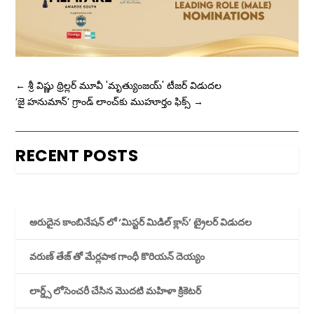
←
శ్రీ విష్ణు థ్రిల్లర్ మూవీ 'మృత్యుంజయ్' టీజర్ విడుదల
‘జై హనుమాన్’ గ్రాండ్ లాంచ్‌కు ముహూర్తం ఫిక్స్
→
RECENT POSTS
అరుదైన కాంబినేషన్ లో ‘మిస్టర్ మిడిల్ క్లాస్’ ట్రైలర్ విడుదల
వరుణ్ తేజ్ తో మేర్లపాక గాంధీ కొరియన్ దెయ్యం
లార్డ్స్ లోసెంచరీ చేసిన మొదటి మహిళా క్రికెటర్