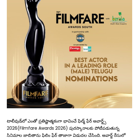
టాలీవుడ్‌లో ఎంతో ప్రతిష్టాత్మకంగా భావించే ఫిల్మ్‌ ఫేర్‌ అవార్డ్స్‌
2026(Filmfare Awards 2026) పురస్కారాలకు పోటీపడుతున్న
సినిమాల జాబితాను ఫిలిం ఫేర్ తాజాగా విడుద‌ల చేసింది. అవార్డ్‌ రేసులో