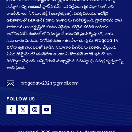
సమ్మేళనాన్ని అందించే ప్లాట్‌ఫారమ్. ఒక విశ్లేషణాత్మక విధానంతో, ఇది
రాజకీయాలు, సినిమా, భక్తి (ఆధ్యాత్మికత), విద్య మరియు ఉద్యోగ
అవకాశాలతో సహా అనేక రకాల అంశాలను పరిశీలిస్తుంది. ప్లాట్‌ఫారమ్ దాని
పాఠకులను అంతర్దృష్టితో కూడిన విశ్లేషణ, లోతైన కవరేజీ మరియు
ఆలోచింపజేసే కంటెంట్‌తో నిమగ్నం చేయడానికి ప్రయత్నిస్తుంది, వారు
సమాచారం మరియు వినోదభరితంగా ఉండేలా చూస్తారు. Pragada TV
వినోదాత్మక విలువలతో కూడిన సమాచార ఫీచర్‌లను మిళితం చేస్తుంది,
వివిధ డొమైన్‌లలో అప్‌డేట్‌గా ఉండాలని కోరుకునే వారికి ఇది గో-టు
రిసోర్స్‌గా చేస్తుంది, అన్నిటికంటే ముఖ్యమైన సమస్యలపై సమగ్ర దృక్పథాన్ని
అందిస్తుంది.

pragadatv2024@gmail.com
FOLLOW US