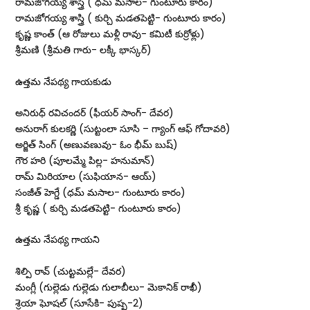
రామజోగయ్య శాస్త్రి ( ధమ్‌ మసాల- గుంటూరు కారం)
రామజోగయ్య శాస్త్రి ( కుర్చి మడతపెట్టి- గుంటూరు కారం)
కృష్ణ కాంత్‌ (ఆ రోజులు మళ్లీ రావు- కమిటీ కుర్రోళ్లు)
శ్రీమణి (శ్రీమతి గారు- లక్కీ భాస్కర్‌)
ఉత్తమ నేపథ్య గాయకుడు
అనిరుధ్‌ రవిచందర్‌ (ఫీయర్‌ సాంగ్‌- దేవర)
అనురాగ్‌ కులకర్ణి (సుట్టంలా సూసి – గ్యాంగ్‌ ఆఫ్‌ గోదావరి)
అర్జిత్‌ సింగ్‌ (అణువణువు- ఓం భీమ్ బుష్)
గౌర హరి (పూలమ్మే పిల్ల- హనుమాన్‌)
రామ్‌ మిరియాల (సుఫియాన- ఆయ్‌)
సంజీత్‌ హెగ్డే (ధమ్‌ మసాల- గుంటూరు కారం)
శ్రీ కృష్ణ ( కుర్చి మడతపెట్టి- గుంటూరు కారం)
ఉత్తమ నేపథ్య గాయని
శిల్పి రావ్‌ (చుట్టమల్లే- దేవర)
మంగ్లీ (గుల్లెడు గుల్లెడు గులాబీలు- మెకానిక్‌ రాఖీ)
శ్రెయా ఘోషల్‌ (సూసేకి- పుష్ప-2)