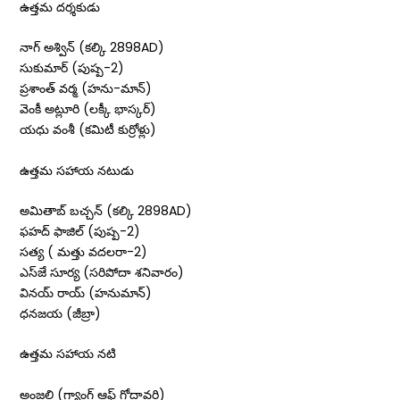
ఉత్తమ దర్శకుడు
నాగ్‌ అశ్విన్‌ (కల్కి 2898AD)
సుకుమార్‌ (పుష్ప-2)
ప్రశాంత్‌ వర్మ (హను-మాన్‌)
వెంకీ అట్లూరి (లక్కీ భాస్కర్‌)
యధు వంశీ (కమిటీ కుర్రోళ్లు)
ఉత్తమ సహాయ నటుడు
అమితాబ్‌ బచ్చన్‌ (కల్కి 2898AD)
ఫహద్‌ ఫాజిల్‌ (పుష్ప-2)
సత్య ( మత్తు వదలరా-2)
ఎస్‌జే సూర్య (సరిపోదా శనివారం)
వినయ్‌ రాయ్‌ (హనుమాన్‌)
ధనజయ (జీబ్రా)
ఉత్తమ సహాయ నటి
అంజలి (గ్యాంగ్‌ ఆఫ్‌ గోదావరి)