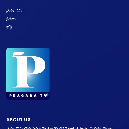
ప్రగడ టీవీ
క్రీడలు
భక్తి
ABOUT US
ప్రగడ TV అనేది విభిన్నమైన ఇన్ఫోటైన్‌మెంట్ మరియు వినోదం యొక్క