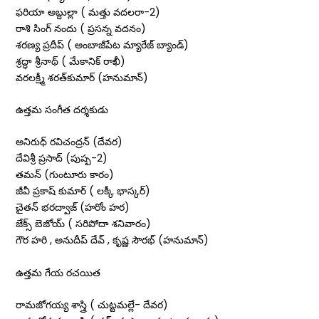
ఫరియా అబ్దుల్లా ( మత్తు వదలరా-2)
రాశి సింగ్‌ నందు ( ప్రసన్న వదనం)
శరణ్య ప్రదీప్‌ ( అంబాజీపేట మ్యారేజ్‌ బ్యాండ్‌)
శ్రద్ధా శ్రీనాథ్‌ ( మేకానిక్‌ రాఖీ)
వరలక్ష్మీ శరత్‌కుమార్‌ (హనుమాన్‌)
ఉత్తమ సంగీత దర్శకుడు
అనిరుధ్‌ రవిచంద్రన్ (దేవర)
దేవిశ్రీ ప్రసాద్‌ (పుష్ప-2)
తమన్‌ (గుంటూరు కారం)
జీవీ ప్రకాష్‌ కుమార్‌ ( లక్కీ భాస్కర్‌)
చైతన్‌ భరద్వాజ్‌ (హరోం హర)
జేక్స్ బెజోయ్ ( సరిపోదా శనివారం)
గౌర హరి , అనుదీప్ దేవ్ , కృష్ణ సౌరభ్ (హనుమాన్‌)
ఉత్తమ గేయ రచయిత
రామజోగయ్య శాస్త్రి ( చుట్టమల్లే- దేవర)