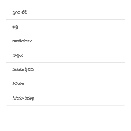
ప్రగడ టీవీ
భక్తి
రాజకీయాలు
వార్తలు
సరయుశ్రీ టీవీ
సినిమా
సినిమా రివ్యూ