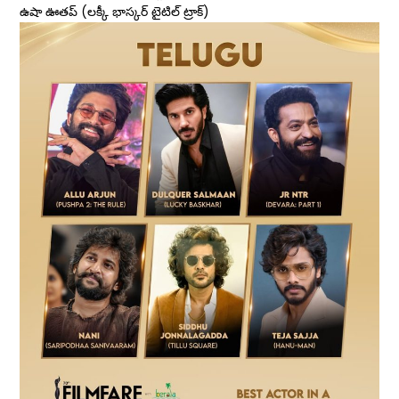
ఉషా ఊతప్‌ (లక్కీ భాస్కర్‌ టైటిల్‌ ట్రాక్‌)