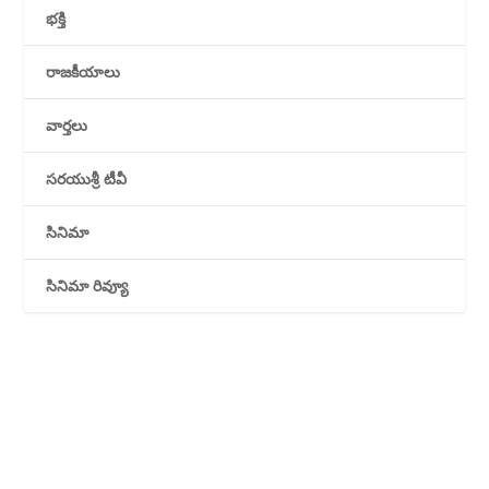
భక్తి
రాజకీయాలు
వార్తలు
సరయుశ్రీ టీవీ
సినిమా
సినిమా రివ్యూ