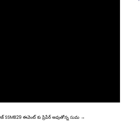
ీజ్
SSMB29 ఈవెంట్ కు ప్రిపేర్ అవుతోన్న సుమ
→