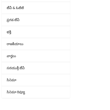
టీవీ & ఓటిటి
ప్రగడ టీవీ
భక్తి
రాజకీయాలు
వార్తలు
సరయుశ్రీ టీవీ
సినిమా
సినిమా రివ్యూ