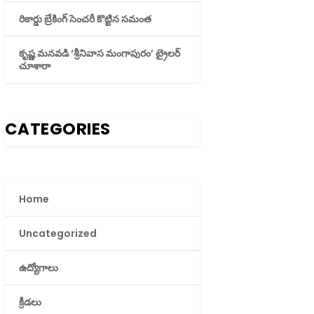
రికార్డు బ్రేకింగ్ సెంచరీ కొట్టిన సమంత
కృష్ణ మనవడి ‘శ్రీనివాస మంగాపురం’ ట్రైలర్
చూశారా
CATEGORIES
Home
Uncategorized
ఉద్యోగాలు
క్రీడలు