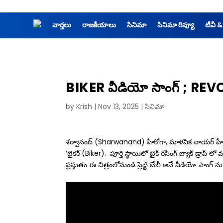
వార్తలు
రాజకీయాలు
సినిమా
సినిమా రివ్యూ
టీవీ &
BIKER వీడియో సాంగ్ ; REV
by
Krish
|
Nov 13, 2025
|
సినిమా
శర్వానంద్ (Sharwanand) హీరోగా, మాళవిక నాయర్ హీరోయిన
‘బైకర్'(Biker). పూర్తి స్థాయిలో బైక్ రేసింగ్ బ్యాక్ డ్రాప్
ప్రస్తుతం ఈ చిత్రంలోనుండి ప్రెట్టి బేబీ అనే వీడియో సాంగ్