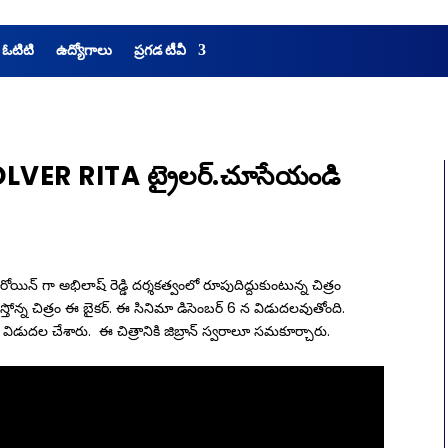
 ఓటిటి
ఉద్యోగాలు
ప్రగడ టీవీ
OLVER RITA ట్రైలర్.చూసేయండి
్ గా అభిలాష్ రెడ్డి దర్శకత్వంలో రూపుదిద్దుకుంటున్న చిత్రం
 లో వస్తోన్న చిత్రం ఈ బైకర్. ఈ సినిమా డిసెంబర్ 6 న విడుదలవుతోంది.
 ను విడుదల చేశారు. ఈ చిత్రానికి జిబ్రాన్ స్వరాలూ సమకూర్చారు.