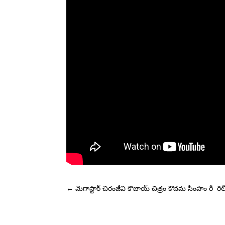
←
మెగాస్టార్ చిరంజీవి కౌబాయ్ చిత్రం కొదమ సింహం రీ రిల