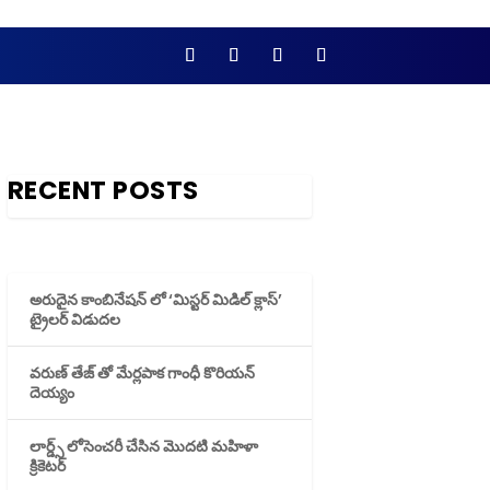
RECENT POSTS
అరుదైన కాంబినేషన్ లో ‘మిస్టర్ మిడిల్ క్లాస్’
ట్రైలర్ విడుదల
వరుణ్ తేజ్ తో మేర్లపాక గాంధీ కొరియన్
దెయ్యం
లార్డ్స్ లోసెంచరీ చేసిన మొదటి మహిళా
క్రికెటర్