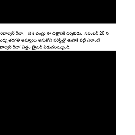
రివాల్వర్ రీటా’. జె కె చంద్రు ఈ చిత్రానికి దర్శకుడు. నవంబర్ 28 న
 తరగతి అమ్మాయి అనుకోని పరిస్థిత్లో తుపాకీ పట్టి ఎలాంటి
ాల్వర్ రీటా’ చిత్రం ట్రైలర్ విడుదలయ్యింది.