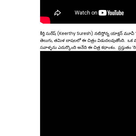
కీర్తి సురేష్ (Keerthy Suresh) నటిస్తోన్న యాక్షన్ మూవీ ‘
తెలుగు, తమిళ బాషలలో ఈ చిత్రం విడుదలవుతోంది. ఒక మధ్య
సవాళ్ళను ఎదుర్కొంది అనేది ఈ చిత్ర కధాంశం. ప్రస్తుతం ‘రివ