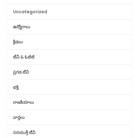
Uncategorized
ఉద్యోగాలు
క్రీడలు
టీవీ & ఓటిటి
ప్రగడ టీవీ
భక్తి
రాజకీయాలు
వార్తలు
సరయుశ్రీ టీవీ