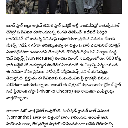
ఐకాన్ స్టార్ అల్లు అర్జున్ తమిళ స్టార్ డైరెక్టర్ అట్లీ కాంబినేషన్లో ఇంటర్నేషనల్
లెవెల్లో ఓ సినిమా రూపొందనున్న సంగతి తెలిసిందే. ఇటీవలే వీరిద్దరి
కాంబినేషన్ లో రానున్న సినిమాపై అధికారికంగా ప్రకటన విడుదల చేశారు
మేకర్స్. ‘A22 x A6’గా తెరకెక్కుతున్న ఈ చిత్రం ఓ భారీ ఎమోషనల్‌ యాక్షన్‌
ఎంటర్‌టైనర్‌గా ఉంటుందని తెలుస్తోంది. కోలీవుడ్‌ దిగ్గజ సినీ నిర్మాణ సంస్థ
‘సన్‌ పిక్చర్స్‌'(Sun Pictures) కళానిధి మారన్ సమర్పణలో రూ. 600 కోట్ల
భారీ బడ్జెట్ తో అత్యున్నత సాంకేతిక విలువలతో ఈ చిత్రాన్ని నిర్మించనుంది.
ఈ సినిమా కోసం ప్రముఖ హాలీవుడ్‌ టెక్నీషియన్స్‌ పని చేయనున్నట్లు
తెలుస్తోంది. ప్రస్తుతం ఈ సినిమాకు సంబంధించిన ప్రీ ప్రొడక్షన్‌ పనులు
శ‌ర‌వేగంగా జ‌రుగుతున్నాయి. అయితే ఈ చిత్రంలో కథానాయికగా గ్లోబల్ స్టార్
నటి ప్రియాంక చోప్రా (Priyanka Chopra) కథానాయికగా ఎంపికైనట్లు
వార్తలొచ్చాయి.
తాజాగా మరో వార్త వైరల్‌ అవుతోంది. టాలీవుడ్ గ్లామర్‌ డాల్‌ సమంత
(Samantha) కూడా ఈ చిత్రంలో భాగం కానుందట. అయితే ఆమె
హీరోయిన్ గానా, లేక ప్రత్యేక పాత్రలో కనిపించనుందా అనేది తెలియాల్సి