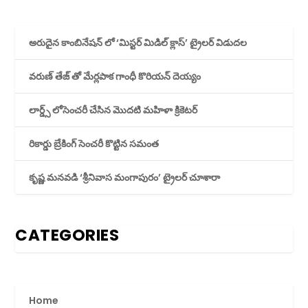
అరుదైన కాంబినేషన్ లో ‘మిస్టర్ మిడిల్ క్లాస్’ ట్రైలర్ విడుదల
వరుణ్ తేజ్ తో మేర్లపాక గాంధీ కొరియన్ దెయ్యం
లార్డ్స్ లోసెంచరీ చేసిన మొదటి మహిళా క్రికెటర్
రికార్డు బ్రేకింగ్ సెంచరీ కొట్టిన సమంత
కృష్ణ మనవడి ‘శ్రీనివాస మంగాపురం’ ట్రైలర్ చూశారా
CATEGORIES
Home