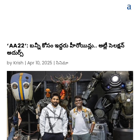
‘AA22’: బన్నీ కోసం ఇద్దరు హీరోయిన్లు.. అట్లీ సెలక్షన్
అదుర్స్
by
Krish
|
Apr 10, 2025
|
సినిమా