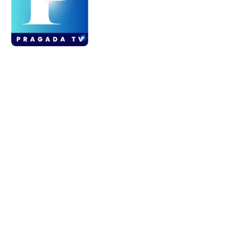
ABOUT US
ప్రగడ TV అనేది విభిన్నమైన ఇన్ఫోటైన్‌మెంట్ మరియు వినోదం యొక్క
సమ్మేళనాన్ని అందించే ప్లాట్‌ఫారమ్. ఒక విశ్లేషణాత్మక విధానంతో, ఇది
రాజకీయాలు, సినిమా, భక్తి (ఆధ్యాత్మికత), విద్య మరియు ఉద్యోగ
అవకాశాలతో సహా అనేక రకాల అంశాలను పరిశీలిస్తుంది. ప్లాట్‌ఫారమ్ దాని
పాఠకులను అంతర్దృష్టితో కూడిన విశ్లేషణ, లోతైన కవరేజీ మరియు
ఆలోచింపజేసే కంటెంట్‌తో నిమగ్నం చేయడానికి ప్రయత్నిస్తుంది, వారు
సమాచారం మరియు వినోదభరితంగా ఉండేలా చూస్తారు. Pragada TV
వినోదాత్మక విలువలతో కూడిన సమాచార ఫీచర్‌లను మిళితం చేస్తుంది,
వివిధ డొమైన్‌లలో అప్‌డేట్‌గా ఉండాలని కోరుకునే వారికి ఇది గో-టు
రిసోర్స్‌గా చేస్తుంది, అన్నిటికంటే ముఖ్యమైన సమస్యలపై సమగ్ర దృక్పథాన్ని
అందిస్తుంది.