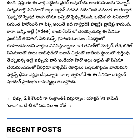
ఉంది. ప్రస్తుతం ఈ వార్త నెట్టింట వైరల్‌ అవుతోంది. అంతకుముందు ‘సన్నాఫ్‌
సత్యమూర్తి’ సినిమాలో అల్లు అర్జున్ సరసన నటించింది సమంత. ఆ తర్వాత
‘పుష్ప’లో స్పెషల్ సాంగ్ లోనూ బన్నీతో స్టెప్పులేసింది. ఒకవేళ ఈ సినిమాలో
సమంత హీరోయిన్ గా ఫిక్స్ అయితే ఇది వాళ్లిద్దరికి హ్యాట్రిక్‌ ప్రాజెక్టు కానుంది.
కాగా, బన్నీ, అట్లీ (Atlee) కాంబినేషన్ లో తెరకెక్కుతున్న ఈ సినిమా
సైంటిఫిక్‌ తరహాలో, ఏలియన్స్‌, గ్రహాంతరవాసుల నేప‌థ్యంలో
రూపొంద‌నుంద‌ని వార్తలు వినిపిస్తున్నాయి. ఇక తమిళ్‌లో మెర్సల్‌, తేరి, బిగిల్‌
సినిమాలతో పాటు బాలీవుడ్‌లో జవాన్‌ చిత్రంతో జాతీయ స్థాయిలో గుర్తింపు
తెచ్చుకున్న అట్లీ ఇప్పుడు పాన్ ఇండియా హీరో అల్లు అర్జున్ తో సినిమా
చేయనుండడంతో వీరిద్దరూ బాక్సఫీస్ రికార్డులు బద్దలుకొట్టడం ఖాయమని
ఫ్యాన్స్ ధీమా వ్యక్తం చేస్తున్నారు. కాగా, త్వరలోనే ఈ ఈ సినిమా రెగ్యులర్
షూటింగ్ ప్రారంభం కానున్నట్లు తెలుస్తోంది.
←
పుష్ప-2 కి కౌంటర్ గా సంక్రాంతికి వస్తున్నాం ; యాక్షన్ Vs కామెడీ
‘చావా’ ఓ టి టి లో విడుదల ఈ రోజే
→
RECENT POSTS