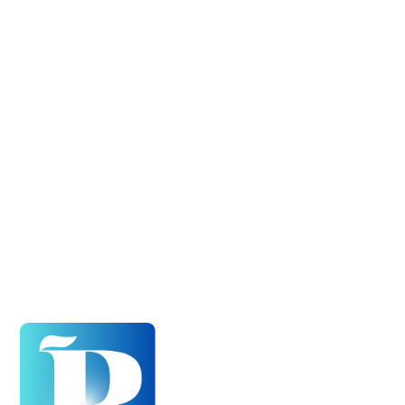
ENTERTAINMENT
సినిమా
సినిమా రివ్యూ
టీవీ & ఓ టి టి
OUR SPECIALS
ప్రగడ టీవీ
క్రీడలు
భక్తి