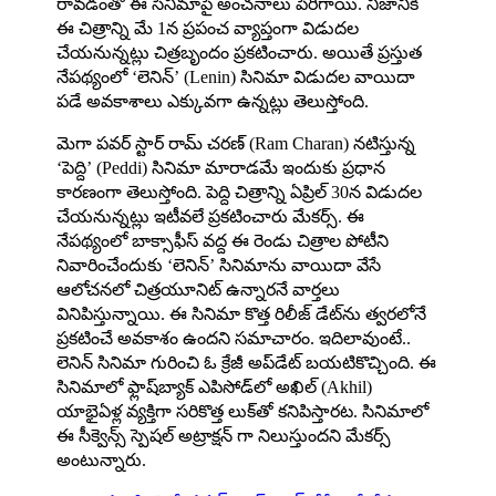
రావడంతో ఈ సినిమాపై అంచనాలు పెరిగాయి. నిజానికి
ఈ చిత్రాన్ని మే 1న ప్రపంచ వ్యాప్తంగా విడుదల
చేయనున్నట్లు చిత్రబృందం ప్రకటించారు. అయితే ప్రస్తుత
నేపథ్యంలో ‘లెనిన్’ (Lenin) సినిమా విడుదల వాయిదా
పడే అవకాశాలు ఎక్కువగా ఉన్నట్లు తెలుస్తోంది.
మెగా పవర్ స్టార్ రామ్ చరణ్ (Ram Charan) నటిస్తున్న
‘పెద్ది’ (Peddi) సినిమా మారాడమే ఇందుకు ప్రధాన
కారణంగా తెలుస్తోంది. పెద్ది చిత్రాన్ని ఏప్రిల్ 30న విడుదల
చేయనున్నట్లు ఇటీవలే ప్రకటించారు మేకర్స్. ఈ
నేపథ్యంలో బాక్సాఫీస్ వద్ద ఈ రెండు చిత్రాల పోటీని
నివారించేందుకు ‘లెనిన్’ సినిమాను వాయిదా వేసే
ఆలోచనలో చిత్రయూనిట్ ఉన్నారనే వార్తలు
వినిపిస్తున్నాయి. ఈ సినిమా కొత్త రిలీజ్ డేట్‌ను త్వరలోనే
ప్రకటించే అవకాశం ఉందని సమాచారం. ఇదిలావుంటే..
లెనిన్ సినిమా గురించి ఓ క్రేజీ అప్‌డేట్‌ బయటికొచ్చింది. ఈ
సినిమాలో ఫ్లాష్‌బ్యాక్‌ ఎపిసోడ్‌లో అఖిల్‌ (Akhil)
యాభైఏళ్ల వ్యక్తిగా సరికొత్త లుక్‌తో కనిపిస్తారట. సినిమాలో
ఈ సీక్వెన్స్ స్పెషల్ అట్రాక్షన్ గా నిలుస్తుందని మేకర్స్‌
అంటున్నారు.