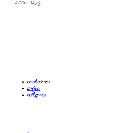
సినిమా రివ్యూ
Latest Updates
రాజకీయాలు
వార్తలు
ఉద్యోగాలు
Entertainment