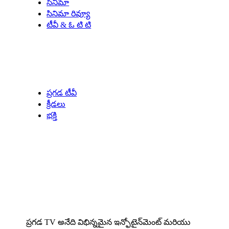
సినిమా
సినిమా రివ్యూ
టీవీ & ఓ టి టి
Our Specials
ప్రగడ టీవీ
క్రీడలు
భక్తి
About us
ప్రగడ TV అనేది విభిన్నమైన ఇన్ఫోటైన్‌మెంట్ మరియు