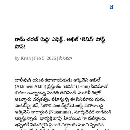
రామ్ చరణ్ ‘పెద్ది’ ఎఫెక్ట్‌.. అఖిల్ ‘లెనిన్’ పోస్ట్
పోన్!
by
Krish
|
Feb 5, 2026
|
సినిమా
టాలీవుడ్ యువ కథానాయకుడు అక్కినేని అఖిల్‌
(Akkineni Akhil) ప్రస్తుతం ‘లెనిన్‌’ (Lenin) సినిమాతో
బిజీగా ఉన్నాడన్న సంగతి తెలిసిందే. మురళీ కిషోర్‌
అబ్బూరు దర్శకత్వం వహిస్తున్న ఈ సినిమాను మనం
ఎంటర్‌ప్రైజెస్‌, సితార ఎంటర్‌టైన్‌మెంట్స్‌ పతాకాలపై
అక్కినేని నాగార్జున (Nagarjuna) , సూర్యదేవర నాగవంశీ
నిర్మిస్తున్నారు. భాగ్యశ్రీ బోర్సే హీరోయిన్ గా నటిస్తోంది.
ఇప్పటికే విడుదలైన ప్రచార చిత్రాలకు మంచి స్పందన