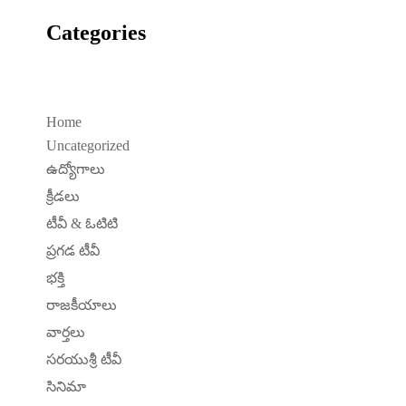
Categories
Home
Uncategorized
ఉద్యోగాలు
క్రీడలు
టీవీ & ఓటిటి
ప్రగడ టీవీ
భక్తి
రాజకీయాలు
వార్తలు
సరయుశ్రీ టీవీ
సినిమా