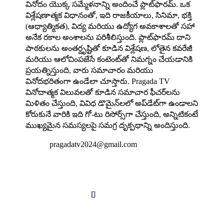
వినోదం యొక్క సమ్మేళనాన్ని అందించే ప్లాట్‌ఫారమ్. ఒక
విశ్లేషణాత్మక విధానంతో, ఇది రాజకీయాలు, సినిమా, భక్తి
(ఆధ్యాత్మికత), విద్య మరియు ఉద్యోగ అవకాశాలతో సహా
అనేక రకాల అంశాలను పరిశీలిస్తుంది. ప్లాట్‌ఫారమ్ దాని
పాఠకులను అంతర్దృష్టితో కూడిన విశ్లేషణ, లోతైన కవరేజీ
మరియు ఆలోచింపజేసే కంటెంట్‌తో నిమగ్నం చేయడానికి
ప్రయత్నిస్తుంది, వారు సమాచారం మరియు
వినోదభరితంగా ఉండేలా చూస్తారు. Pragada TV
వినోదాత్మక విలువలతో కూడిన సమాచార ఫీచర్‌లను
మిళితం చేస్తుంది, వివిధ డొమైన్‌లలో అప్‌డేట్‌గా ఉండాలని
కోరుకునే వారికి ఇది గో-టు రిసోర్స్‌గా చేస్తుంది, అన్నిటికంటే
ముఖ్యమైన సమస్యలపై సమగ్ర దృక్పథాన్ని అందిస్తుంది.

pragadatv2024@gmail.com
Follow us