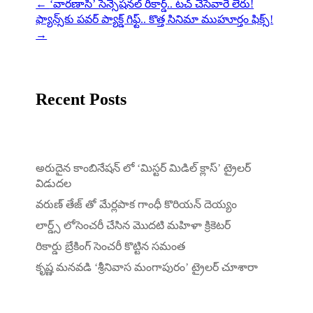
←
‘వారణాసి’ సెన్సేషనల్ రికార్డ్.. టచ్ చేసేవారే లేరు!
ఫ్యాన్స్‌కు పవర్ ప్యాక్డ్ గిఫ్ట్.. కొత్త సినిమా ముహూర్తం ఫిక్స్!
→
Recent Posts
అరుదైన కాంబినేషన్ లో ‘మిస్టర్ మిడిల్ క్లాస్’ ట్రైలర్
విడుదల
వరుణ్ తేజ్ తో మేర్లపాక గాంధీ కొరియన్ దెయ్యం
లార్డ్స్ లోసెంచరీ చేసిన మొదటి మహిళా క్రికెటర్
రికార్డు బ్రేకింగ్ సెంచరీ కొట్టిన సమంత
కృష్ణ మనవడి ‘శ్రీనివాస మంగాపురం’ ట్రైలర్ చూశారా