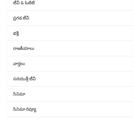
టీవీ & ఓటిటి
ప్రగడ టీవీ
భక్తి
రాజకీయాలు
వార్తలు
సరయుశ్రీ టీవీ
సినిమా
సినిమా రివ్యూ