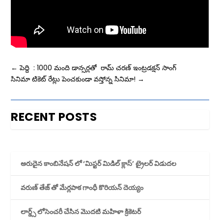
←
పెద్ది : 1000 మంది డాన్సర్లతో రామ్ చరణ్ ఇంట్రడక్షన్ సాంగ్
సినిమా టికెట్ రేట్లు పెంచకుండా వస్తోన్న సినిమా!
→
RECENT POSTS
అరుదైన కాంబినేషన్ లో ‘మిస్టర్ మిడిల్ క్లాస్’ ట్రైలర్ విడుదల
వరుణ్ తేజ్ తో మేర్లపాక గాంధీ కొరియన్ దెయ్యం
లార్డ్స్ లోసెంచరీ చేసిన మొదటి మహిళా క్రికెటర్