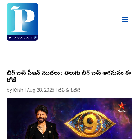
బిగ్ బాస్ సీజన్ మొదలు ; తెలుగు బిగ్ బాస్ ఆగమనం ఈ
రోజే
by
Krish
|
Aug 28, 2025
|
టీవీ & ఓటిటి