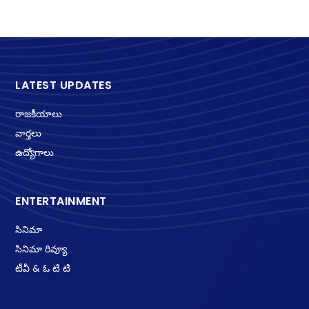
LATEST UPDATES
రాజకీయాలు
వార్తలు
ఉద్యోగాలు
ENTERTAINMENT
సినిమా
సినిమా రివ్యూ
టీవీ & ఓ టి టి