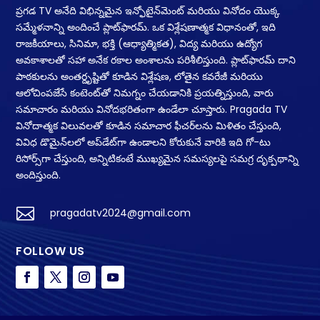
ప్రగడ TV అనేది విభిన్నమైన ఇన్ఫోటైన్‌మెంట్ మరియు వినోదం యొక్క
సమ్మేళనాన్ని అందించే ప్లాట్‌ఫారమ్. ఒక విశ్లేషణాత్మక విధానంతో, ఇది
రాజకీయాలు, సినిమా, భక్తి (ఆధ్యాత్మికత), విద్య మరియు ఉద్యోగ
అవకాశాలతో సహా అనేక రకాల అంశాలను పరిశీలిస్తుంది. ప్లాట్‌ఫారమ్ దాని
పాఠకులను అంతర్దృష్టితో కూడిన విశ్లేషణ, లోతైన కవరేజీ మరియు
ఆలోచింపజేసే కంటెంట్‌తో నిమగ్నం చేయడానికి ప్రయత్నిస్తుంది, వారు
సమాచారం మరియు వినోదభరితంగా ఉండేలా చూస్తారు. Pragada TV
వినోదాత్మక విలువలతో కూడిన సమాచార ఫీచర్‌లను మిళితం చేస్తుంది,
వివిధ డొమైన్‌లలో అప్‌డేట్‌గా ఉండాలని కోరుకునే వారికి ఇది గో-టు
రిసోర్స్‌గా చేస్తుంది, అన్నిటికంటే ముఖ్యమైన సమస్యలపై సమగ్ర దృక్పథాన్ని
అందిస్తుంది.

pragadatv2024@gmail.com
FOLLOW US