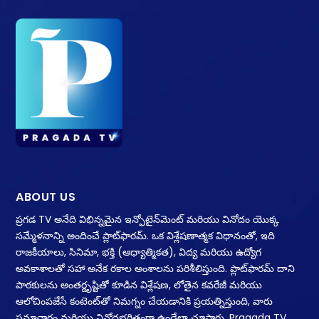
ABOUT US
ప్రగడ TV అనేది విభిన్నమైన ఇన్ఫోటైన్‌మెంట్ మరియు వినోదం యొక్క
సమ్మేళనాన్ని అందించే ప్లాట్‌ఫారమ్. ఒక విశ్లేషణాత్మక విధానంతో, ఇది
రాజకీయాలు, సినిమా, భక్తి (ఆధ్యాత్మికత), విద్య మరియు ఉద్యోగ
అవకాశాలతో సహా అనేక రకాల అంశాలను పరిశీలిస్తుంది. ప్లాట్‌ఫారమ్ దాని
పాఠకులను అంతర్దృష్టితో కూడిన విశ్లేషణ, లోతైన కవరేజీ మరియు
ఆలోచింపజేసే కంటెంట్‌తో నిమగ్నం చేయడానికి ప్రయత్నిస్తుంది, వారు
సమాచారం మరియు వినోదభరితంగా ఉండేలా చూస్తారు. Pragada TV