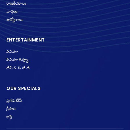
రాజకీయాలు
వార్తలు
ఉద్యోగాలు
ENTERTAINMENT
సినిమా
సినిమా రివ్యూ
టీవీ & ఓ టి టి
OUR SPECIALS
ప్రగడ టీవీ
క్రీడలు
భక్తి