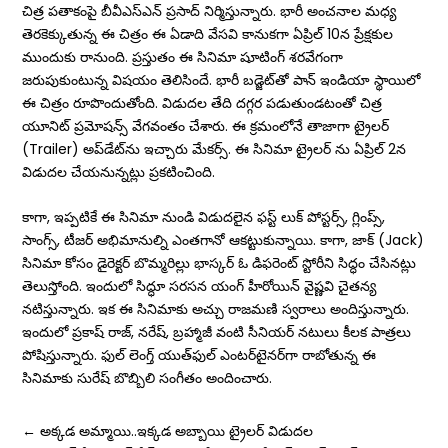
చిత్ర పతాకంపై బీవీఎస్‌ఎన్ ప్రసాద్‌ నిర్మిస్తున్నారు. భారీ అంచనాల మధ్య
తెరకెక్కుతున్న ఈ చిత్రం ఈ ఏడాది వేసవి కానుకగా ఏప్రిల్ 10న ప్రేక్ష‌కుల
ముందుకు రానుంది. ప్ర‌స్తుతం ఈ సినిమా షూటింగ్ శ‌ర‌వేగంగా
జ‌రుపుకుంటున్న విష‌యం తెలిసిందే. భారీ బడ్జెట్‌తో పాన్‌ ఇండియా స్థాయిలో
ఈ చిత్రం రూపొందుతోంది. విడుదల తేది దగ్గర పడుతుండటంతో చిత్ర
యూనిట్ ప్రమోషన్స్ వేగవంతం చేశారు. ఈ క్రమంలోనే తాజాగా ట్రైలర్
(Trailer) అప్‌డేట్‌ను ఇచ్చారు మేకర్స్. ఈ సినిమా ట్రైలర్ ను ఏప్రిల్ 2న
విడుద‌ల చేయ‌నున్న‌ట్లు ప్ర‌క‌టించింది.
కాగా, ఇప్పటికే ఈ సినిమా నుండి విడుదలైన ఫస్ట్ లుక్ పోస్టర్స్, గ్లింప్స్,
సాంగ్స్, టీజర్ అభిమానుల్ని ఎంతగానో ఆకట్టుకున్నాయి. కాగా, జాక్ (Jack)
సినిమా కోసం డైరెక్టర్ బొమ్మరిల్లు భాస్కర్‌ ఓ డిఫరెంట్​ స్టోరీని సిద్ధం చేసినట్లు
తెలుస్తోంది. ఇందులో సిద్ధూ సరసన యంగ్ హీరోయిన్ వైష్ణవి చైతన్య
నటిస్తున్నారు. ఇక ఈ సినిమాకు అచ్చు రాజమణి స్వరాలు అందిస్తున్నారు.
ఇందులో ప్రకాష్ రాజ్, నరేష్, బ్రహ్మాజీ వంటి సీనియర్ నటులు కీలక పాత్రలు
పోషిస్తున్నారు. ఫుల్ లెంగ్త్ యుత్‌ఫుల్ ఎంట‌ర్‌టైన‌ర్‌గా రాబోతున్న ఈ
సినిమాకు సురేష్ బొబ్బిలి సంగీతం అందించారు.
←
అక్కడ అమ్మాయి..ఇక్కడ అబ్బాయి ట్రైలర్ విడుదల