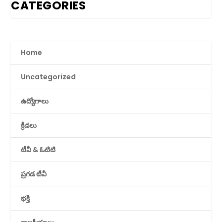
CATEGORIES
Home
Uncategorized
ఉద్యోగాలు
క్రీడలు
టీవీ & ఓటిటి
ప్రగడ టీవీ
భక్తి