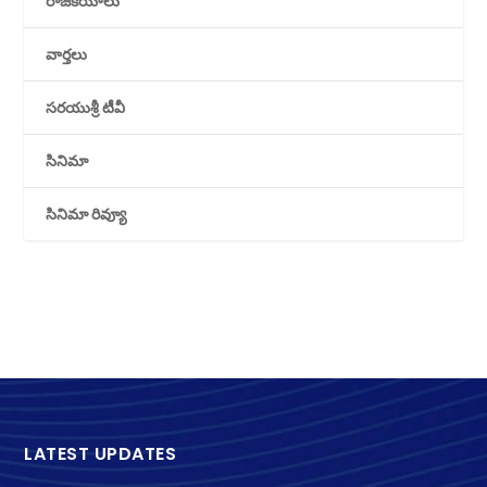
రాజకీయాలు
వార్తలు
సరయుశ్రీ టీవీ
సినిమా
సినిమా రివ్యూ
LATEST UPDATES