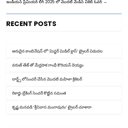
ఇండియన్ ప్రీమియర్ లీగ్ 2025 లో మొదటి మేడిన్ వికెట్ ఓవర్
→
RECENT POSTS
అరుదైన కాంబినేషన్ లో ‘మిస్టర్ మిడిల్ క్లాస్’ ట్రైలర్ విడుదల
వరుణ్ తేజ్ తో మేర్లపాక గాంధీ కొరియన్ దెయ్యం
లార్డ్స్ లోసెంచరీ చేసిన మొదటి మహిళా క్రికెటర్
రికార్డు బ్రేకింగ్ సెంచరీ కొట్టిన సమంత
కృష్ణ మనవడి ‘శ్రీనివాస మంగాపురం’ ట్రైలర్ చూశారా