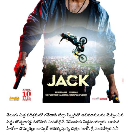
తెలుగు చిత్ర పరిశ్రమలో గతేడాది టిల్లు స్క్వేర్‌తో అభిమానులను మెప్పించిన
సిద్ధు జొన్నలగడ్డ మరోసారి ఎంటర్‌టైన్‌ చేసేందుకు సిద్ధమయ్యారు. ఆయన
హీరోగా బొమ్మరిల్లు భాస్కర్‌ తెరకెక్కిస్తున్న చిత్రం ‘జాక్‌’. శ్రీ వెంకటేశ్వర సినీ