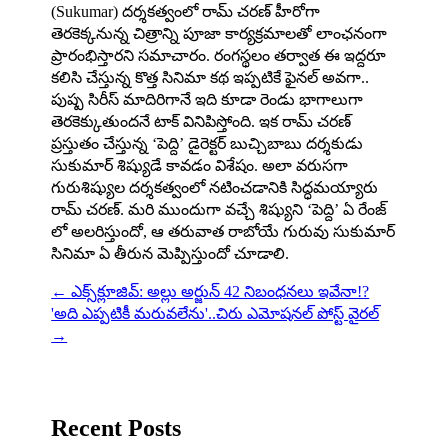
(Sukumar) దర్శకత్వంలో రామ్ చరణ్ హీరోగా
తెరకెక్కనున్న చిత్రాన్ని పూజా కార్యక్రమాలతో లాంఛనంగా
ప్రారంభిస్తారని సమాచారం. రంగస్థలం తర్వాత ఈ ఇద్దరూ
కలిసి చేస్తున్న కొత్త సినిమా కథ ఇప్పటికే ఫైనల్ అవగా..
పుష్ప సిరీస్ మాదిరిగానే ఇది కూడా రెండు భాగాలుగా
తెరకెక్కుతుందనే టాక్ వినిపిస్తోంది. ఇక రామ్ చరణ్
ప్రస్తుతం చేస్తున్న ‘పెద్ది’ డైరెక్టర్ బుచ్చిబాబు దర్శకుడు
సుకుమార్ శిష్యుడే కావడం విశేషం. అలా వరుసగా
గురుశిష్యుల దర్శకత్వంలో నటించడానికి సిద్ధమయ్యారు
రామ్ చరణ్. మరి ముందుగా వచ్చే శిష్యుని ‘పెద్ది’ ఏ రేంజ్
లో అలరిస్తుందో, ఆ తరువాత రాబోయే గురువు సుకుమార్
సినిమా ఏ తీరున మెప్పిస్తుందో చూడాలి.
←
ఎక్స్⁭క్లూజివ్: అల్లు అర్జున్ 42 నిబంధనలు ఇవేనా!?
'అది ఎప్పటికీ మరువలేను'..చిరు ఎమోషనల్ పోస్ట్ వైరల్
→
Recent Posts