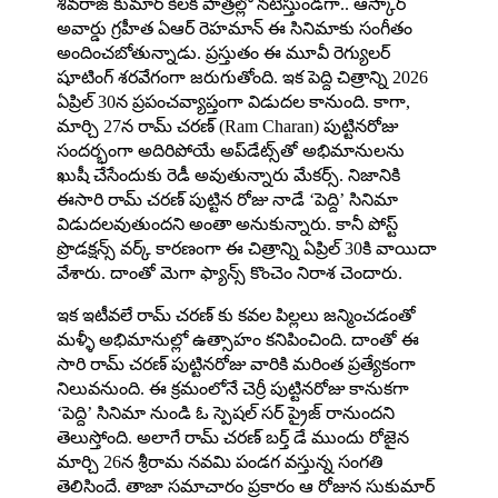
శివ‌రాజ్ కుమార్ కీల‌క పాత్ర‌ల్లో న‌టిస్తుండగా.. ఆస్కార్
అవార్డు గ్ర‌హీత ఏఆర్ రెహ‌మాన్ ఈ సినిమాకు సంగీతం
అందించ‌బోతున్నాడు. ప్రస్తుతం ఈ మూవీ రెగ్యులర్
షూటింగ్ శరవేగంగా జరుగుతోంది. ఇక పెద్ది చిత్రాన్ని 2026
ఏప్రిల్ 30న ప్రపంచవ్యాప్తంగా విడుదల కానుంది. కాగా,
మార్చి 27న రామ్ చరణ్ (Ram Charan) పుట్టినరోజు
సందర్భంగా అదిరిపోయే అప్‌డేట్స్‌తో అభిమానులను
ఖుషీ చేసేందుకు రెడీ అవుతున్నారు మేకర్స్‌. నిజానికి
ఈసారి రామ్ చరణ్ పుట్టిన రోజు నాడే ‘పెద్ది’ సినిమా
విడుదలవుతుందని అంతా అనుకున్నారు. కానీ పోస్ట్
ప్రొడక్షన్స్ వర్క్ కారణంగా ఈ చిత్రాన్ని ఏప్రిల్ 30కి వాయిదా
వేశారు. దాంతో మెగా ఫ్యాన్స్ కొంచెం నిరాశ చెందారు.
ఇక ఇటీవలే రామ్ చరణ్ కు కవల పిల్లలు జన్మించడంతో
మళ్ళీ అభిమానుల్లో ఉత్సాహం కనిపించింది. దాంతో ఈ
సారి రామ్ చరణ్ పుట్టినరోజు వారికి మరింత ప్రత్యేకంగా
నిలువనుంది. ఈ క్రమంలోనే చెర్రీ పుట్టినరోజు కానుకగా
‘పెద్ది’ సినిమా నుండి ఓ స్పెషల్ సర్ ప్రైజ్ రానుందని
తెలుస్తోంది. అలాగే రామ్ చరణ్ బర్త్ డే ముందు రోజైన
మార్చి 26న శ్రీరామ నవమి పండగ వస్తున్న సంగతి
తెలిసిందే. తాజా సమాచారం ప్రకారం ఆ రోజున సుకుమార్