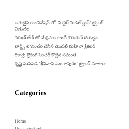
అరుదైన కాంబినేషన్ లో ‘మిస్టర్ మిడిల్ క్లాస్’ ట్రైలర్
విడుదల
వరుణ్ తేజ్ తో మేర్లపాక గాంధీ కొరియన్ దెయ్యం
లార్డ్స్ లోసెంచరీ చేసిన మొదటి మహిళా క్రికెటర్
రికార్డు బ్రేకింగ్ సెంచరీ కొట్టిన సమంత
కృష్ణ మనవడి ‘శ్రీనివాస మంగాపురం’ ట్రైలర్ చూశారా
Categories
Home
Uncategorized