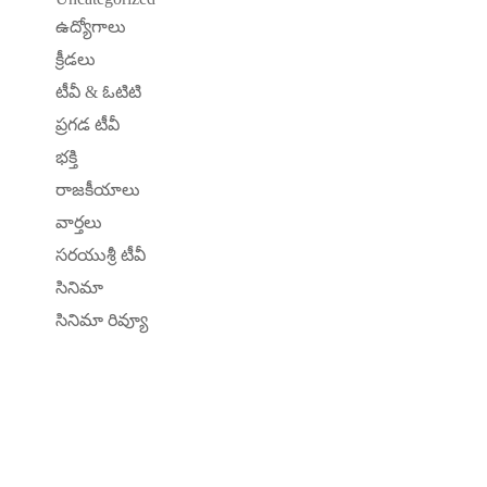
ఉద్యోగాలు
క్రీడలు
టీవీ & ఓటిటి
ప్రగడ టీవీ
భక్తి
రాజకీయాలు
వార్తలు
సరయుశ్రీ టీవీ
సినిమా
సినిమా రివ్యూ