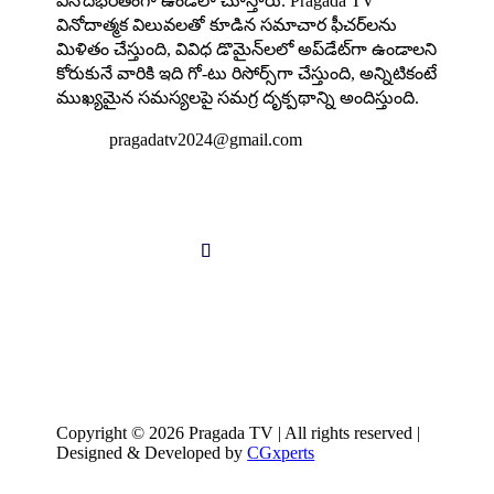
వినోదభరితంగా ఉండేలా చూస్తారు. Pragada TV
వినోదాత్మక విలువలతో కూడిన సమాచార ఫీచర్‌లను
మిళితం చేస్తుంది, వివిధ డొమైన్‌లలో అప్‌డేట్‌గా ఉండాలని
కోరుకునే వారికి ఇది గో-టు రిసోర్స్‌గా చేస్తుంది, అన్నిటికంటే
ముఖ్యమైన సమస్యలపై సమగ్ర దృక్పథాన్ని అందిస్తుంది.

pragadatv2024@gmail.com
Follow us
Copyright © 2026 Pragada TV | All rights reserved |
Designed & Developed by
CGxperts