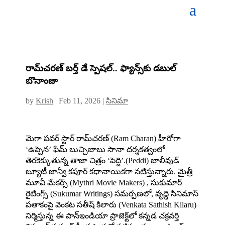
రామ్‌చరణ్ బర్త్‌‌ డే స్పెషల్‌.. ఫ్యాన్స్‌‌కు డ‌బుల్
బొనాంజా
by
Krish
|
Feb 11, 2026
|
సినిమా
మెగా పవర్ స్టార్ రామ్‌చరణ్‌ (Ram Charan) హీరోగా
‘ఉప్పెన’ ఫేమ్‌ బుచ్చిబాబు సానా దర్శకత్వంలో
తెరకెక్కుతున్న తాజా చిత్రం ‘పెద్ది’.(Peddi) బాలీవుడ్
బ్యూటీ జాన్వీ కపూర్‌ కథానాయికగా నటిస్తున్నారు. మైత్రీ
మూవీ మేకర్స్‌ (Mythri Movie Makers) , సుకుమార్‌
రైటింగ్స్‌ (Sukumar Writings) సమర్పణలో, వృద్ధి సినిమాస్‌
పతాకంపై వెంకట సతీష్‌ కిలారు (Venkata Sathish Kilaru)
నిర్మిస్తున్న ఈ పాన్‌ఇండియా ప్రాజెక్ట్‌లో కన్న‌డ చ‌క్ర‌వ‌ర్తి