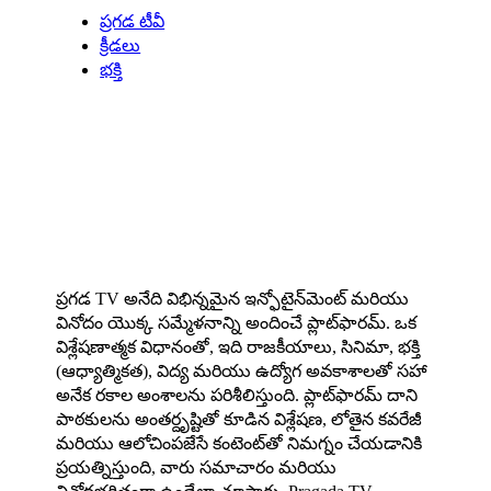
ప్రగడ టీవీ
క్రీడలు
భక్తి
About us
ప్రగడ TV అనేది విభిన్నమైన ఇన్ఫోటైన్‌మెంట్ మరియు
వినోదం యొక్క సమ్మేళనాన్ని అందించే ప్లాట్‌ఫారమ్. ఒక
విశ్లేషణాత్మక విధానంతో, ఇది రాజకీయాలు, సినిమా, భక్తి
(ఆధ్యాత్మికత), విద్య మరియు ఉద్యోగ అవకాశాలతో సహా
అనేక రకాల అంశాలను పరిశీలిస్తుంది. ప్లాట్‌ఫారమ్ దాని
పాఠకులను అంతర్దృష్టితో కూడిన విశ్లేషణ, లోతైన కవరేజీ
మరియు ఆలోచింపజేసే కంటెంట్‌తో నిమగ్నం చేయడానికి
ప్రయత్నిస్తుంది, వారు సమాచారం మరియు