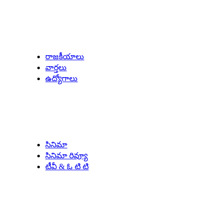
Latest Updates
రాజకీయాలు
వార్తలు
ఉద్యోగాలు
Entertainment
సినిమా
సినిమా రివ్యూ
టీవీ & ఓ టి టి
Our Specials